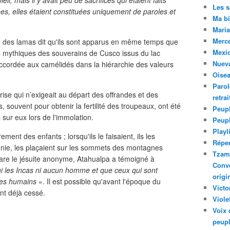
l, mais il y avait peu de sacrifices qui étaient faits
Les 
es, elles étaient constituées uniquement de paroles et
Ma bi
Maria
Merc
ne des lamas dit qu'ils sont apparus en même temps que
Mexiq
mythiques des souverains de Cusco issus du lac
Nuev
 accordée aux camélidés dans la hiérarchie des valeurs
Oise
Parol
prise qui n’exigeait au départ des offrandes et des
retra
, souvent pour obtenir la fertilité des troupeaux, ont été
Peupl
 sur eux lors de l'immolation.
Peup
Playl
ement des enfants ; lorsqu'ils le faisaient, ils les
Réper
onie, les plaçaient sur les sommets des montagnes
Tzam.
re le jésuite anonyme, Atahualpa a témoigné à
Conve
ni les Incas ni aucun homme et que ceux qui sont
origi
tres humains
». Il est possible qu'avant l'époque du
Victo
ent déjà cessé.
Viole
Voix 
peupl