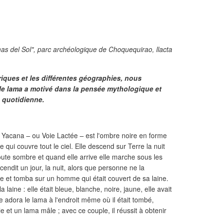
as del Sol", parc archéologique de Choquequirao, llacta
riques et les différentes géographies, nous
 le lama a motivé dans la pensée mythologique et
e quotidienne.
a Yacana – ou Voie Lactée – est l'ombre noire en forme
 qui couvre tout le ciel. Elle descend sur Terre la nuit
 toute sombre et quand elle arrive elle marche sous les
endit un jour, la nuit, alors que personne ne la
ce et tomba sur un homme qui était couvert de sa laine.
laine : elle était bleue, blanche, noire, jaune, elle avait
adora le lama à l'endroit même où il était tombé,
e et un lama mâle ; avec ce couple, il réussit à obtenir