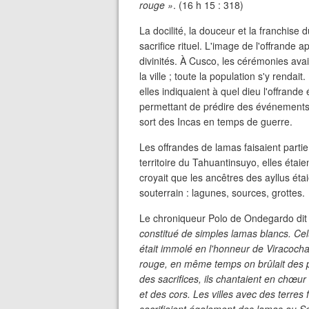
rouge »
. (16 h 15 : 318)
La docilité, la douceur et la franchise
sacrifice rituel. L'image de l'offrande a
divinités. À Cusco, les cérémonies avai
la ville ; toute la population s'y rendai
elles indiquaient à quel dieu l'offrand
permettant de prédire des événements i
sort des Incas en temps de guerre.
Les offrandes de lamas faisaient partie
territoire du Tahuantinsuyo, elles étai
croyait que les ancêtres des ayllus éta
souterrain : lagunes, sources, grottes.
Le chroniqueur Polo de Ondegardo dit
constitué de simples lamas blancs. Celu
était immolé en l'honneur de Viracocha.
rouge, en même temps on brûlait des pa
des sacrifices, ils chantaient en chœur
et des cors. Les villes avec des terres 