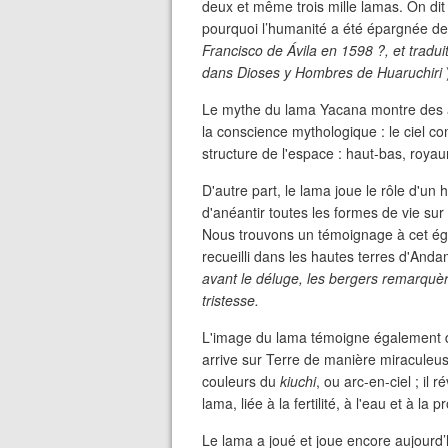
deux et même trois mille lamas. On dit
pourquoi l’humanité a été épargnée de
Francisco de Ávila en 1598 ?, et tradu
dans Dioses y Hombres de Huaruchiri
Le mythe du lama Yacana montre des a
la conscience mythologique : le ciel c
structure de l'espace : haut-bas, royau
D'autre part, le lama joue le rôle d'un
d'anéantir toutes les formes de vie sur 
Nous trouvons un témoignage à cet ég
recueilli dans les hautes terres d'And
avant le déluge, les bergers remarquè
tristesse.
L'image du lama témoigne également d
arrive sur Terre de manière miraculeu
couleurs du
kiuchi
, ou arc-en-ciel ; il
lama, liée à la fertilité, à l'eau et à la 
Le lama a joué et joue encore aujourd’