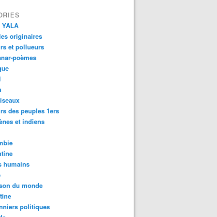
ORIES
 YALA
es originaires
urs et pollueurs
anar-poèmes
que
l
u
iseaux
rs des peuples 1ers
ènes et indiens
mbie
tine
s humains
é
son du monde
tine
nniers politiques