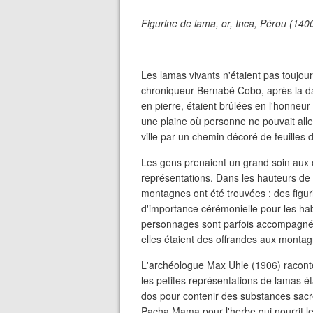
Figurine de lama, or, Inca, Pérou (14
Les lamas vivants n'étaient pas toujou
chroniqueur Bernabé Cobo, après la d
en pierre, étaient brûlées en l'honneur
une plaine où personne ne pouvait aller
ville par un chemin décoré de feuilles 
Les gens prenaient un grand soin aux o
représentations. Dans les hauteurs de l
montagnes ont été trouvées : des figuri
d'importance cérémonielle pour les hab
personnages sont parfois accompagnés 
elles étaient des offrandes aux montagn
L'archéologue Max Uhle (1906) raconte 
les petites représentations de lamas ét
dos pour contenir des substances sacrées
Pacha Mama pour l'herbe qui nourrit les