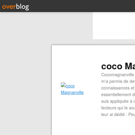
coco Ma
Cocomagnanville 
m'a permis de dev
connaissances et 
essentiellement d
suis appliquée à 
lecteurs qui le s
leur ai dédié : P