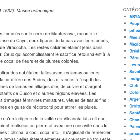
CATÉG
00-1532). Musée britannique.
ABYA
Peupl
pille
rs immolés sur le cerro de Manturcaya, raconte le
Mes 
anse du Cayo, deux figures de lamas avec leurs bébés,
Mexi
 de Viracocha. Les restes calcinés étaient jetés dans
Brési
. Ceux qui accomplissaient le sacrifice retournaient à la
Péro
de coca, de fleurs et de plumes colorées.
Les o
Savoi
ffrandes qui étaient faites avec les lamas ou leurs
indig
a cordillère des Andes, des offrandes à l'esprit des
Chili
nes de lamas en alliages d'or, de cuivre et d'argent,
Colo
itants de Cusco et d'autres régions élevées. Les
Argen
d'images féminines miniatures, vêtues de tissus fins :
Droit
es en guise de réciprocité pour attirer les pluies.
Sant
qu'un indigène de la vallée de Vilcanota lui a dit que
Chan
aient réalisées en pierre et avec une concavité dans le
Pales
 : chicha, alcool, coca, etc. ; il s'agissait de remercier
priso
 lamas ; elles étaient enterrés en creusant un trou et le