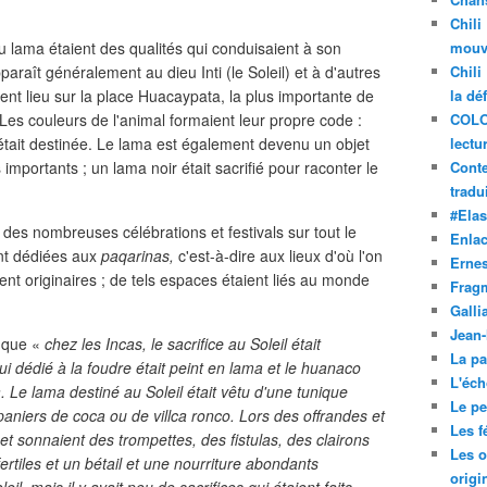
Chili
 du lama étaient des qualités qui conduisaient à son
mouve
pparaît généralement au dieu Inti (le Soleil) et à d'autres
Chili
ent lieu sur la place Huacaypata, la plus importante de
la dé
t. Les couleurs de l'animal formaient leur propre code :
COLO
e était destinée. Le lama est également devenu un objet
lectu
mportants ; un lama noir était sacrifié pour raconter le
Conte
tradui
#Ela
 des nombreuses célébrations et festivals sur tout le
Enla
ent dédiées aux
paqarinas,
c'est-à-dire aux lieux d'où l'on
Ernes
ient originaires ; de tels espaces étaient liés au monde
Frag
Galli
Jean
 que «
chez les Incas, le sacrifice au Soleil était
La pa
i dédié à la foudre était peint en lama et le huanaco
L'éch
 Le lama destiné au Soleil était vêtu d'une tunique
Le pet
niers de coca ou de villca ronco. Lors des offrandes et
Les f
 et sonnaient des trompettes, des fistulas, des clairons
Les o
fertiles et un bétail et une nourriture abondants
origi