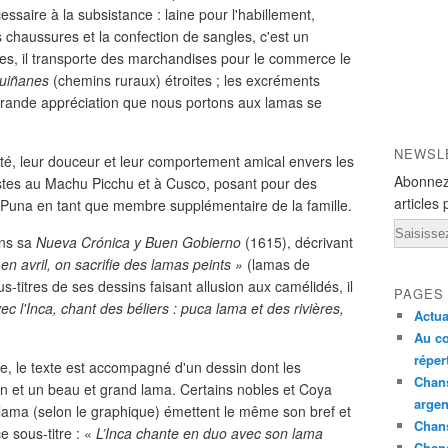
cessaire à la subsistance : laine pour l'habillement,
es chaussures et la confection de sangles, c'est un
s, il transporte des marchandises pour le commerce le
uiñanes
(chemins ruraux) étroites ; les excréments
 grande appréciation que nous portons aux lamas se
NEWSL
lité, leur douceur et leur comportement amical envers les
Abonnez
istes au Machu Picchu et à Cusco, posant pour des
articles 
la Puna en tant que membre supplémentaire de la famille.
Email
ns sa
Nueva Crónica y Buen Gobierno
(1615), décrivant
 en avril, on sacrifie des lamas peints »
(lamas de
s-titres de ses dessins faisant allusion aux camélidés, il
PAGES
c l'Inca, chant des béliers : puca lama et des rivières,
Actua
Au co
réper
e, le texte est accompagné d'un dessin dont les
Chans
n et un beau et grand lama. Certains nobles et Coya
argen
e lama (selon le graphique) émettent le même son bref et
Chans
e sous-titre : «
L’Inca chante en duo avec son lama
Chan