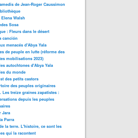
samedis de Jean-Roger Caussimon
bliothèque
 Elena Walsh
edes Sosa
ue : Fleurs dans le désert
a canción
aux menacés d'Abya Yala
es de peuple en lutte (réforme des
ites mobilisations 2023)
es autochtones d'Abya Yala
les du monde
ist des petits castors
toire des peuples originaires
 Les treize graines zapatistes :
rsations depuis les peuples
naires
r Jara
ta Parra
de la terre. L'histoire, ce sont les
es qui la racontent