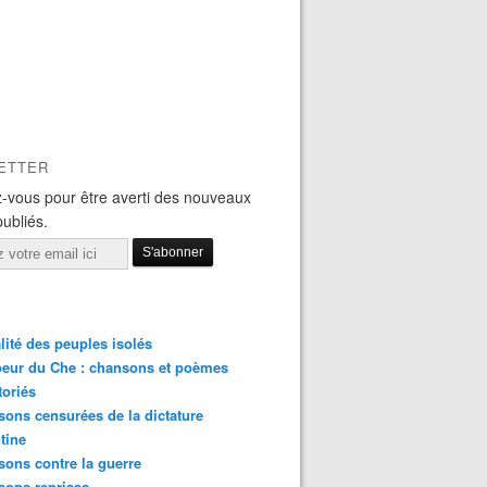
ETTER
-vous pour être averti des nouveaux
publiés.
lité des peuples isolés
eur du Che : chansons et poèmes
toriés
ons censurées de la dictature
tine
ons contre la guerre
sons reprises