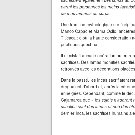
sacrifiaient également des lamas au Solei
parmi les personnes les moins favorisé
de mouvements du corps.
Une tradition mythologique sur l'origi
Manco Capac et Mama Ocllo, ancêtres 
Titicaca : d'où la haute considération
poétiques quechua.
Il n’existait aucune opération ou entre
sacrifices. Des lamas momifiés sacrifiés
retrouvés avec les décorations placées
Dans le passé, les Incas sacrifiaient rar
droguaient d'abord et, après la cérém
enneigées. Cependant, comme le décla
Cajamarca que «
les sujets n'adorent 
sacrifiés sont des lamas et non des ê
dernier Inca, les sacrifices humains ai