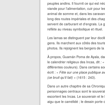
peuples andins. Il fournit ce qui est né
viande pour l'alimentation, cuir pour l
animal de somme et, dans les caravane
long des routes impériales et des
chaq
servent de carburant et d'engrais. La
reflète au niveau symbolique et rituel.
Les lamas se distinguent par leur doci
gens. Ils marchent aux côtés des tour
photos. Ils rejoignent les bergers de 
À propos, Guamán Poma de Ayala, da
le calendrier religieux des Incas, dit
: «
différentes couleurs). Dans certains sou
écrit : «
Fête sur une place publique ave
(ce bruit qu'il fait) »
(1615 : 243).
Dans un autre chapitre de sa Chroniqu
personnages centraux sont le souverai
escortent les Incas. Le souverain et l
aigu que le camélidé ; le dessin porte c