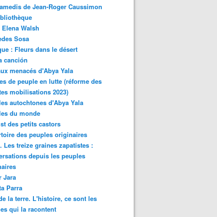
samedis de Jean-Roger Caussimon
bliothèque
 Elena Walsh
edes Sosa
ue : Fleurs dans le désert
a canción
aux menacés d'Abya Yala
es de peuple en lutte (réforme des
ites mobilisations 2023)
es autochtones d'Abya Yala
les du monde
ist des petits castors
toire des peuples originaires
 Les treize graines zapatistes :
rsations depuis les peuples
naires
r Jara
ta Parra
de la terre. L'histoire, ce sont les
es qui la racontent