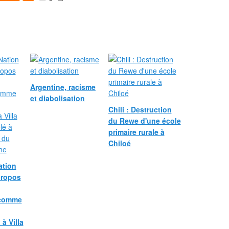
Argentine, racisme
et diabolisation
Chili : Destruction
du Rewe d'une école
primaire rurale à
Chiloé
ation
propos
 comme
à Villa