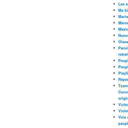
Les 
Ma bi
Maria
Merc
Mexiq
Nuev
Oise
Parol
retra
Peupl
Peup
Playl
Réper
Tzam.
Conve
origi
Victo
Viole
Voix 
peupl