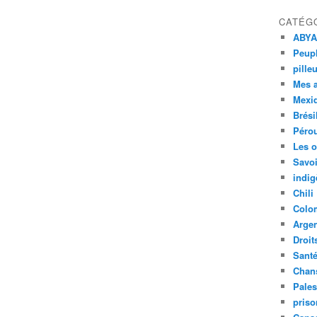
CATÉG
ABYA
Peupl
pille
Mes 
Mexi
Brési
Péro
Les o
Savoi
indig
Chili
Colo
Argen
Droit
Sant
Chan
Pales
priso