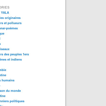
ORIES
 YALA
es originaires
urs et pollueurs
anar-poèmes
que
l
u
iseaux
rs des peuples 1ers
ènes et indiens
mbie
tine
s humains
é
son du monde
tine
nniers politiques