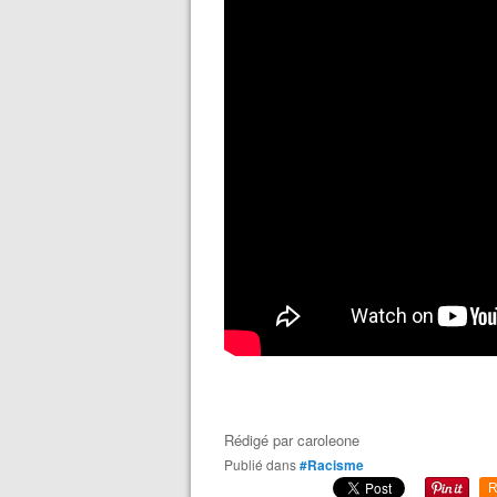
Rédigé par
caroleone
Publié dans
#Racisme
R