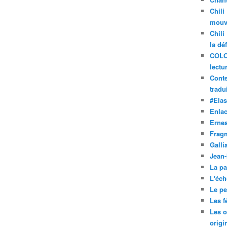
Chili
mouve
Chili
la dé
COLO
lectu
Conte
tradui
#Ela
Enla
Ernes
Frag
Galli
Jean
La pa
L'éch
Le pet
Les f
Les o
origi