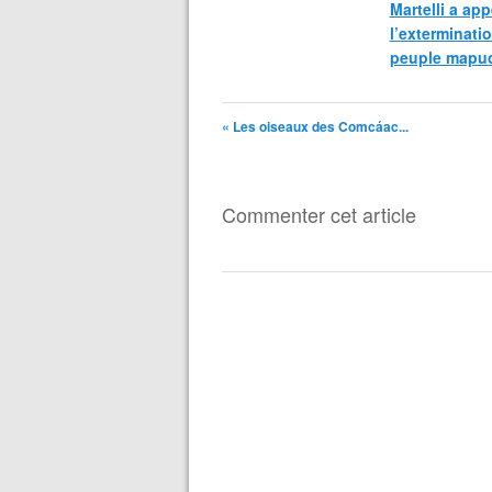
Martelli a app
l’exterminati
peuple mapu
« Les oiseaux des Comcáac...
Commenter cet article