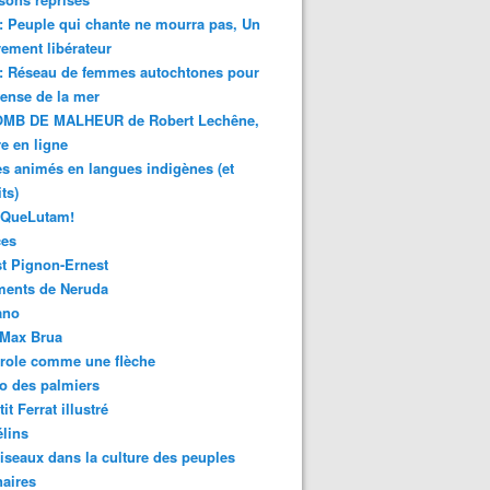
 : Peuple qui chante ne mourra pas, Un
ment libérateur
 : Réseau de femmes autochtones pour
fense de la mer
MB DE MALHEUR de Robert Lechêne,
re en ligne
s animés en langues indigènes (et
ts)
sQueLutam!
ces
t Pignon-Ernest
ments de Neruda
ano
-Max Brua
role comme une flèche
o des palmiers
it Ferrat illustré
élins
iseaux dans la culture des peuples
naires