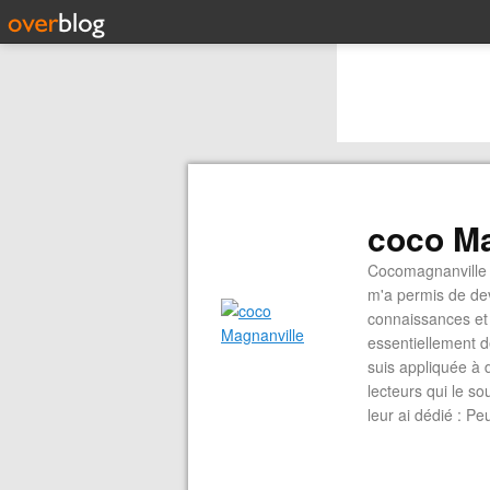
coco Ma
Cocomagnanville 
m'a permis de dev
connaissances et 
essentiellement d
suis appliquée à 
lecteurs qui le s
leur ai dédié : P