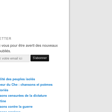
ETTER
-vous pour être averti des nouveaux
publiés.
lité des peuples isolés
eur du Che : chansons et poèmes
toriés
ons censurées de la dictature
tine
ons contre la guerre
sons reprises