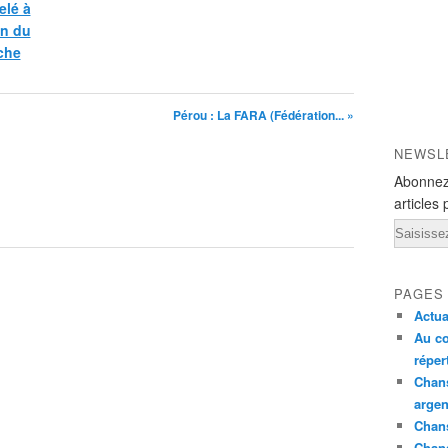
elé à
on du
che
Pérou : La FARA (Fédération... »
NEWSL
Abonnez
articles 
Email
PAGES
Actua
Au co
réper
Chans
argen
Chans
Chan