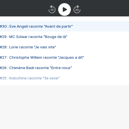
#30 : Eve Angeli raconte "Avant de partir"
#29 : MC Solaar raconte "Bouge de là"
28 : Lorie raconte "Je vais vite"
#27 : Christophe Willem raconte "Jacques a dit"
#26 : Chimène Badi raconte "Entre nous"
#25 : Indochine raconte "3e sexe"
#24 : Zaho raconte "C'est chelou"
#23 : Patrick Bruel raconte "Au café des délices"
#22 : Kyo raconte "Le chemin"
#21 : Nolwenn Leroy raconte "Cassé"