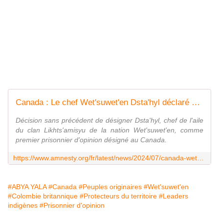
Canada : Le chef Wet'suwet'en Dsta'hyl déclaré premier prisonnier d'opinion détenu au Canada par Amnesty International
Décision sans précédent de désigner Dsta'hyl, chef de l'aile
du clan Likhts'amisyu de la nation Wet'suwet'en, comme
premier prisonnier d'opinion désigné au Canada.
https://www.amnesty.org/fr/latest/news/2024/07/canada-wetsuweten-chief-dstahyl-declared-first-amnesty-international-prisoner-of-conscience-held-in-canada/
#ABYA YALA
#Canada
#Peuples originaires
#Wet'suwet'en
#Colombie britannique
#Protecteurs du territoire
#Leaders
indigènes
#Prisonnier d'opinion