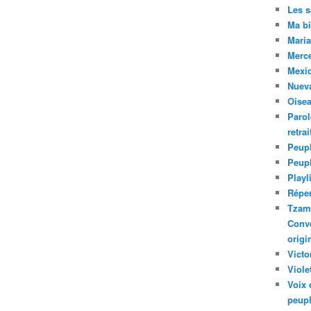
Les 
Ma bi
Maria
Merc
Mexiq
Nuev
Oise
Parol
retra
Peupl
Peup
Playl
Réper
Tzam.
Conve
origi
Victo
Viole
Voix 
peupl