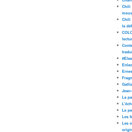
Chili
mouve
Chili
la dé
COLO
lectu
Conte
tradui
#Ela
Enla
Ernes
Frag
Galli
Jean
La pa
L'éch
Le pet
Les f
Les o
origi