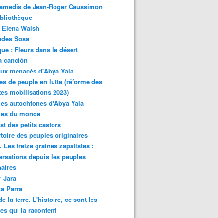
samedis de Jean-Roger Caussimon
bliothèque
 Elena Walsh
edes Sosa
ue : Fleurs dans le désert
a canción
aux menacés d'Abya Yala
es de peuple en lutte (réforme des
ites mobilisations 2023)
es autochtones d'Abya Yala
les du monde
ist des petits castors
toire des peuples originaires
 Les treize graines zapatistes :
rsations depuis les peuples
naires
r Jara
ta Parra
de la terre. L'histoire, ce sont les
es qui la racontent