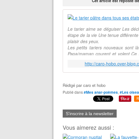
Cet article est reposté 
Le tarier aime se déguiser Les décli
étape de la vie Une tenue différente
plaisir des yeux.
Les petits tariers nouveaux sont 
Papa/maman courent et volent Ce n’
Que ne fer
http://caro-hobo.over-blog.
Rédigé par
caro et hobo
Publié dans
#Mes anar-poèmes
,
#Les oise
R
S'inscrire à la newsletter
Vous aimerez aussi :