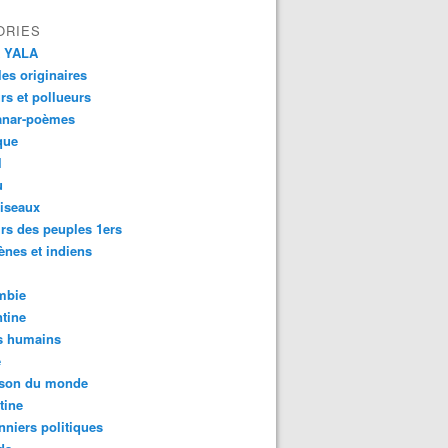
ORIES
 YALA
es originaires
urs et pollueurs
anar-poèmes
que
l
u
iseaux
rs des peuples 1ers
ènes et indiens
mbie
tine
s humains
é
son du monde
tine
nniers politiques