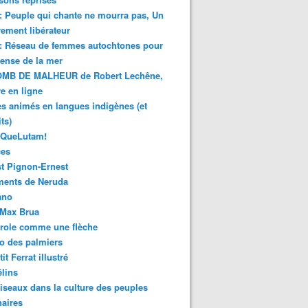
 : Peuple qui chante ne mourra pas, Un
ment libérateur
 : Réseau de femmes autochtones pour
fense de la mer
MB DE MALHEUR de Robert Lechêne,
re en ligne
s animés en langues indigènes (et
ts)
sQueLutam!
ces
t Pignon-Ernest
ments de Neruda
ano
-Max Brua
role comme une flèche
o des palmiers
it Ferrat illustré
élins
iseaux dans la culture des peuples
naires