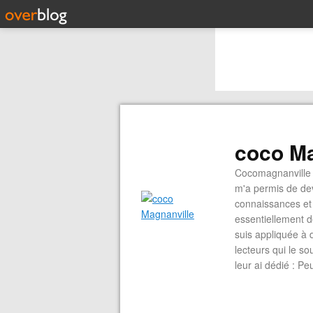
coco Ma
Cocomagnanville 
m'a permis de dev
connaissances et 
essentiellement d
suis appliquée à 
lecteurs qui le s
leur ai dédié : P