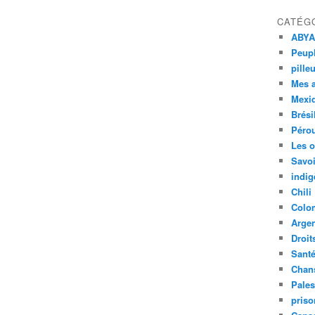
CATÉG
ABYA
Peupl
pille
Mes 
Mexi
Brési
Péro
Les o
Savoi
indig
Chili
Colo
Argen
Droit
Sant
Chan
Pales
priso