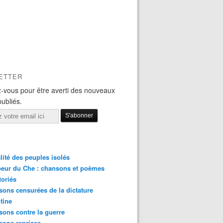
ETTER
-vous pour être averti des nouveaux
publiés.
lité des peuples isolés
eur du Che : chansons et poèmes
toriés
ons censurées de la dictature
tine
ons contre la guerre
sons reprises