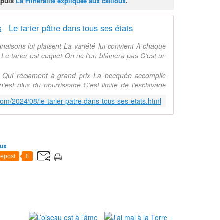
depuis
La minéralité expliquée aux cailloux
.
Le tarier pâtre dans tous ses états
naisons lui plaisent La variété lui convient A chaque
 Le tarier est coquet On ne l’en blâmera pas C’est un
là Qui réclament à grand prix La becquée accomplie
est plus du nourrissage C’est limite de l’esclavage
com/2024/08/le-tarier-patre-dans-tous-ses-etats.html
aux
epost
0