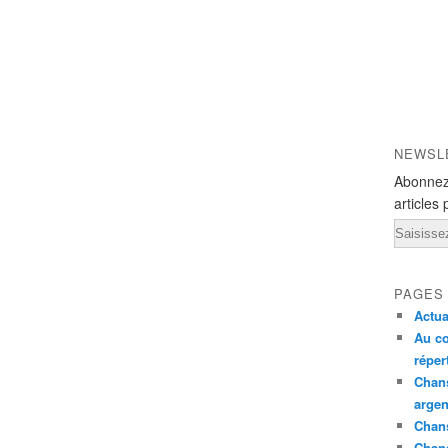
NEWSL
Abonnez
articles 
Email
PAGES
Actua
Au co
réper
Chans
argen
Chans
Chan