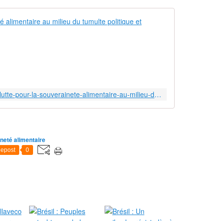
Haïti : La l
L
e
M
o
u
v
https://viacampesina.org/fr/haiti-la-lutte-pour-la-souverainete-alimentaire-au-milieu-du-tumulte-politique-et-systemique/
e
m
e
n
t
neté alimentaire
P
epost
0
a
y
s
a
n
d
e