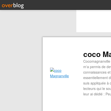
coco Ma
Cocomagnanville 
m'a permis de dev
connaissances et 
essentiellement d
suis appliquée à 
lecteurs qui le s
leur ai dédié : P