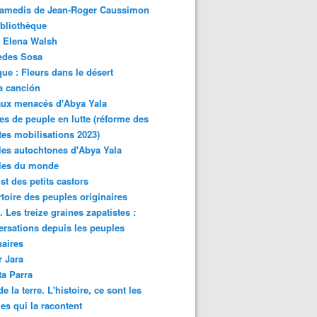
samedis de Jean-Roger Caussimon
bliothèque
 Elena Walsh
edes Sosa
ue : Fleurs dans le désert
a canción
aux menacés d'Abya Yala
es de peuple en lutte (réforme des
ites mobilisations 2023)
es autochtones d'Abya Yala
les du monde
ist des petits castors
toire des peuples originaires
 Les treize graines zapatistes :
rsations depuis les peuples
naires
r Jara
ta Parra
de la terre. L'histoire, ce sont les
es qui la racontent