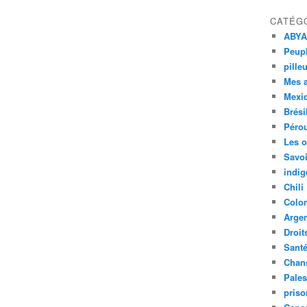
CATÉG
ABYA
Peupl
pille
Mes 
Mexi
Brési
Péro
Les o
Savoi
indig
Chili
Colo
Argen
Droit
Sant
Chan
Pales
priso