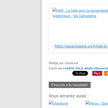
Rédigé par
caroleone
Publié dans
#ABYA YALA
,
#Haïti
,
#Souverai
R
S'inscrire à la newsletter
Vous aimerez aussi :