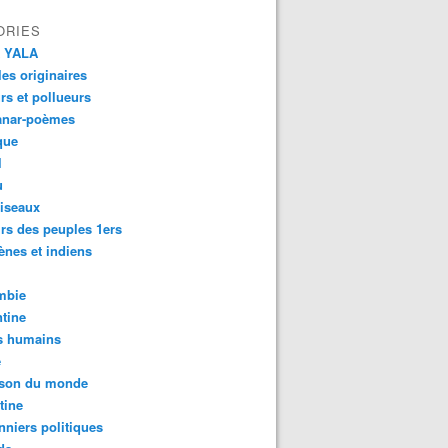
ORIES
 YALA
es originaires
urs et pollueurs
anar-poèmes
que
l
u
iseaux
rs des peuples 1ers
ènes et indiens
mbie
tine
s humains
é
son du monde
tine
nniers politiques