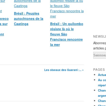
P
a
p
Brésil : Peuples
a
laveco
autochtones de la
y
s sur
Caatinga
Brésil : Un quilombo
e
résiste là où le
(
ent
fleuve São
M
NEWSL
Francisco rencontre
P
Abonnez
la mer
P
articles 
)
Email
,
l
'
u
PAGES
Les oiseaux des Guarani :... »
n
Actua
e
Au co
d
réper
e
Chans
s
argen
p
Chans
l
Chan