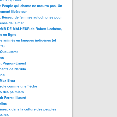
 : Peuple qui chante ne mourra pas, Un
ment libérateur
 : Réseau de femmes autochtones pour
fense de la mer
MB DE MALHEUR de Robert Lechêne,
re en ligne
s animés en langues indigènes (et
ts)
sQueLutam!
ces
t Pignon-Ernest
ments de Neruda
ano
-Max Brua
role comme une flèche
o des palmiers
it Ferrat illustré
élins
iseaux dans la culture des peuples
naires