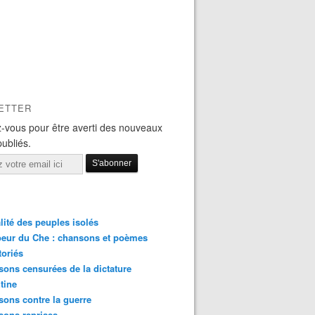
ETTER
-vous pour être averti des nouveaux
publiés.
lité des peuples isolés
eur du Che : chansons et poèmes
toriés
ons censurées de la dictature
tine
ons contre la guerre
sons reprises