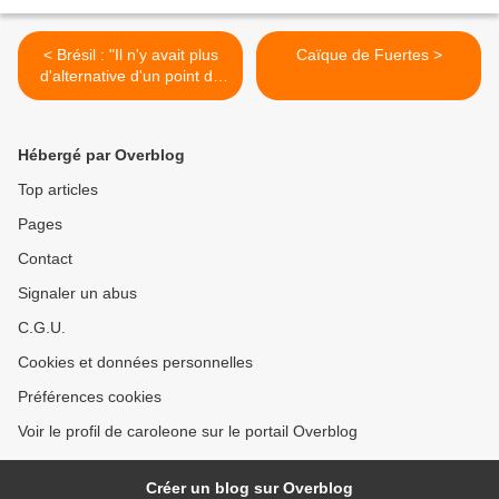
< Brésil : "Il n'y avait plus
Caïque de Fuertes >
d'alternative d'un point de
vue juridique", estime un
juriste à propos de
l'interdiction de X/Twitter au
Hébergé par Overblog
Brésil
Top articles
Pages
Contact
Signaler un abus
C.G.U.
Cookies et données personnelles
Préférences cookies
Voir le profil de caroleone sur le portail Overblog
Créer un blog sur Overblog