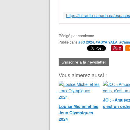
Rédigé par
caroleone
Publié dans
#JO 2024
,
#ABYA YALA
,
#Cana
R
S'inscrire à la newsletter
Vous aimerez aussi :
JO : «Amusez
Louise Michel et les
c’est un ordr
Jeux Olympiques
2024