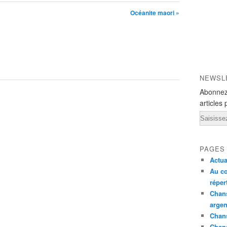
Océanite maori »
NEWSL
Abonnez
articles 
Email
PAGES
Actua
Au co
réper
Chans
argen
Chans
Chan