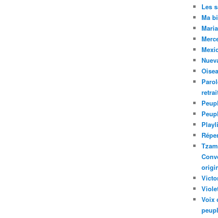
Les 
Ma bi
Maria
Merc
Mexiq
Nuev
Oise
Parol
retra
Peupl
Peup
Playl
Réper
Tzam.
Conve
origi
Victo
Viole
Voix 
peupl