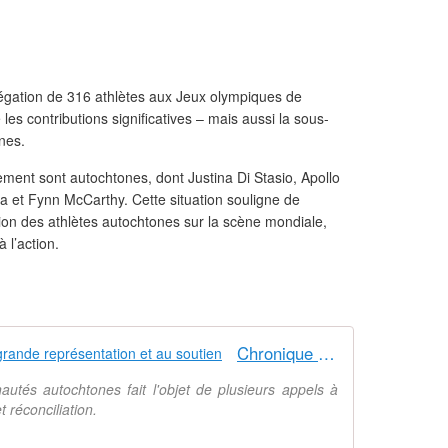
égation de 316 athlètes aux Jeux olympiques de
 les contributions significatives – mais aussi la sous-
nes.
ment sont autochtones, dont Justina Di Stasio, Apollo
 et Fynn McCarthy. Cette situation souligne de
ion des athlètes autochtones sur la scène mondiale,
à l’action.
Chronique | Un appel à une plus grande représentation et au soutien
tés autochtones fait l'objet de plusieurs appels à
t réconciliation.