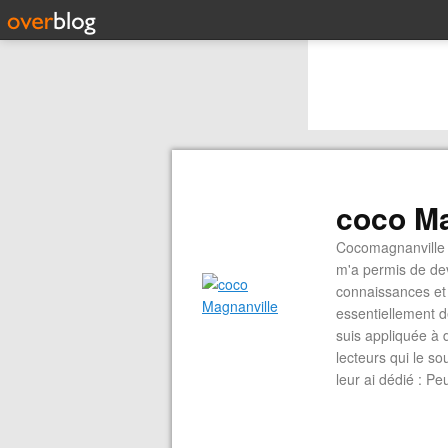
coco Ma
Cocomagnanville 
m'a permis de dev
connaissances et 
essentiellement d
suis appliquée à 
lecteurs qui le s
leur ai dédié : P