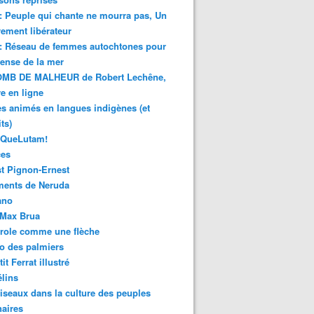
 : Peuple qui chante ne mourra pas, Un
ment libérateur
 : Réseau de femmes autochtones pour
fense de la mer
MB DE MALHEUR de Robert Lechêne,
re en ligne
s animés en langues indigènes (et
ts)
sQueLutam!
ces
t Pignon-Ernest
ments de Neruda
ano
-Max Brua
role comme une flèche
o des palmiers
it Ferrat illustré
élins
iseaux dans la culture des peuples
naires