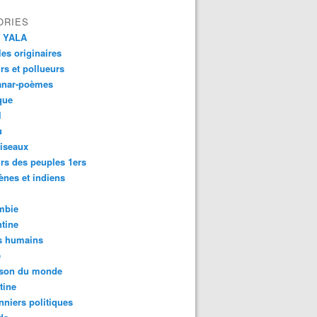
ORIES
 YALA
es originaires
urs et pollueurs
anar-poèmes
que
l
u
iseaux
rs des peuples 1ers
ènes et indiens
mbie
tine
s humains
é
son du monde
tine
nniers politiques