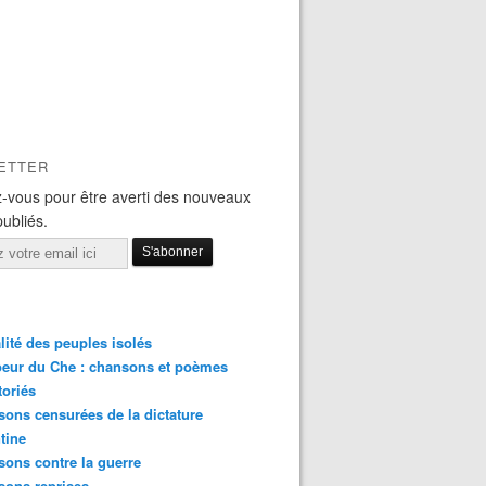
ETTER
-vous pour être averti des nouveaux
publiés.
lité des peuples isolés
eur du Che : chansons et poèmes
toriés
ons censurées de la dictature
tine
ons contre la guerre
sons reprises