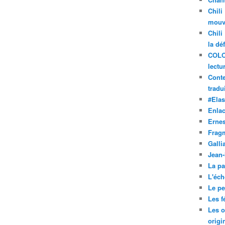
Chili
mouve
Chili
la dé
COLO
lectu
Conte
tradui
#Ela
Enla
Ernes
Frag
Galli
Jean
La pa
L'éch
Le pet
Les f
Les o
origi