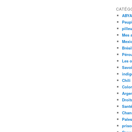
CATÉG
ABYA
Peupl
pille
Mes 
Mexi
Brési
Péro
Les o
Savoi
indig
Chili
Colo
Argen
Droit
Sant
Chan
Pales
priso