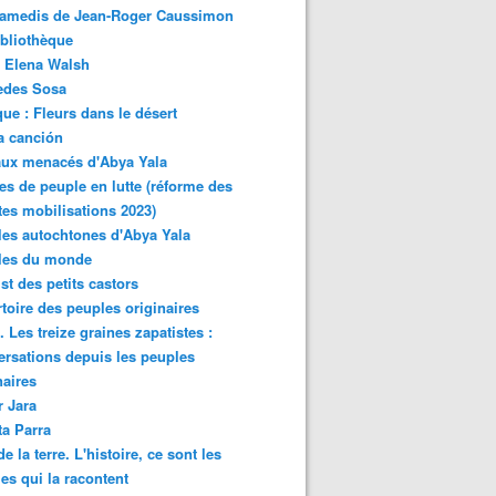
samedis de Jean-Roger Caussimon
bliothèque
 Elena Walsh
edes Sosa
ue : Fleurs dans le désert
a canción
aux menacés d'Abya Yala
es de peuple en lutte (réforme des
ites mobilisations 2023)
es autochtones d'Abya Yala
les du monde
ist des petits castors
toire des peuples originaires
 Les treize graines zapatistes :
rsations depuis les peuples
naires
r Jara
ta Parra
de la terre. L'histoire, ce sont les
es qui la racontent