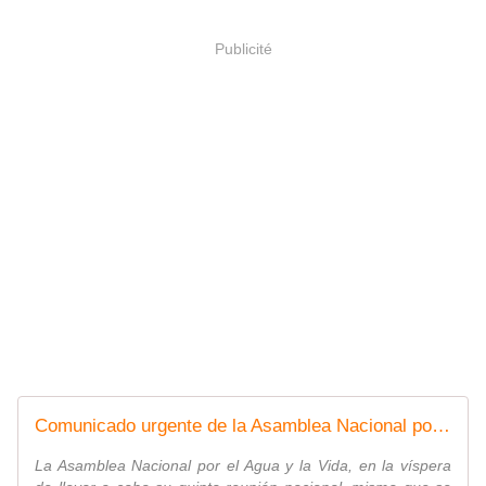
Publicité
Comunicado urgente de la Asamblea Nacional por el Agua y la Vida en Solidaridad con la Comunidad Indígena Otomí residente en la CDMX. - Congreso Nacional Indígena
La Asamblea Nacional por el Agua y la Vida, en la víspera