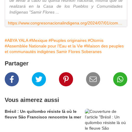
de llevar a cabo su quinta reunión nacional, misma que se
realizará en la Casa de los Pueblos y Comunidades
Indígenas "Samir Flores ...
https://www.congresonacionalindigena.org/2024/07/01/comunicado-urgente-de-la-asamblea-nacional-por-el-agua-y-la-vida-en-solidaridad-con-la-comunidad-indigena-otomi-residente-en-la-cdmx/
#ABYA YALA
#Mexique
#Peuples originaires
#Otomis
#Assemblée Nationale pour l'Eau et la Vie
#Maison des peuples
et communautés indigènes Samir Flores Soberanes
Partager
Vous aimerez aussi
Brésil : Un quilombo résiste là où le
fleuve São Francisco rencontre la mer