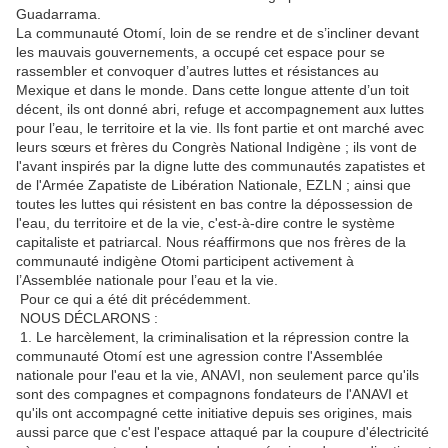
Guadarrama.
La communauté Otomí, loin de se rendre et de s’incliner devant
les mauvais gouvernements, a occupé cet espace pour se
rassembler et convoquer d’autres luttes et résistances au
Mexique et dans le monde. Dans cette longue attente d’un toit
décent, ils ont donné abri, refuge et accompagnement aux luttes
pour l’eau, le territoire et la vie. Ils font partie et ont marché avec
leurs sœurs et frères du Congrès National Indigène ; ils vont de
l'avant inspirés par la digne lutte des communautés zapatistes et
de l'Armée Zapatiste de Libération Nationale, EZLN ; ainsi que
toutes les luttes qui résistent en bas contre la dépossession de
l'eau, du territoire et de la vie, c'est-à-dire contre le système
capitaliste et patriarcal. Nous réaffirmons que nos frères de la
communauté indigène Otomi participent activement à
l’Assemblée nationale pour l’eau et la vie.
Pour ce qui a été dit précédemment.
NOUS DÉCLARONS :
1. Le harcèlement, la criminalisation et la répression contre la
communauté Otomí est une agression contre l'Assemblée
nationale pour l'eau et la vie, ANAVI, non seulement parce qu'ils
sont des compagnes et compagnons fondateurs de l'ANAVI et
qu'ils ont accompagné cette initiative depuis ses origines, mais
aussi parce que c'est l'espace attaqué par la coupure d'électricité