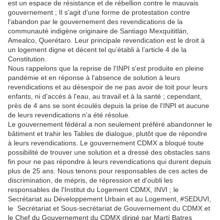
est un espace de résistance et de rébellion contre le mauvais
gouvernement ; Il s'agit d'une forme de protestation contre
l'abandon par le gouvernement des revendications de la
communauté indigène originaire de Santiago Mexquititlán,
Amealco, Querétaro. Leur principale revendication est le droit à
un logement digne et décent tel qu’établi à l’article 4 de la
Constitution.
Nous rappelons que la reprise de l'INPI s'est produite en pleine
pandémie et en réponse à l'absence de solution à leurs
revendications et au désespoir de ne pas avoir de toit pour leurs
enfants, ni d'accès à l'eau, au travail et à la santé ; cependant,
près de 4 ans se sont écoulés depuis la prise de l'INPI et aucune
de leurs revendications n'a été résolue.
Le gouvernement fédéral a non seulement préféré abandonner le
bâtiment et trahir les Tables de dialogue, plutôt que de répondre
à leurs revendications. Le gouvernement CDMX a bloqué toute
possibilité de trouver une solution et a dressé des obstacles sans
fin pour ne pas répondre à leurs revendications qui durent depuis
plus de 25 ans. Nous tenons pour responsables de ces actes de
discrimination, de mépris, de répression et d'oubli les
responsables de l'Institut du Logement CDMX, INVI ; le
Secrétariat au Développement Urbain et au Logement, #SEDUVI,
le Secrétariat et Sous-secrétariat de Gouvernement du CDMX et
le Chef du Gouvernement du CDMX dirigé par Martí Batres