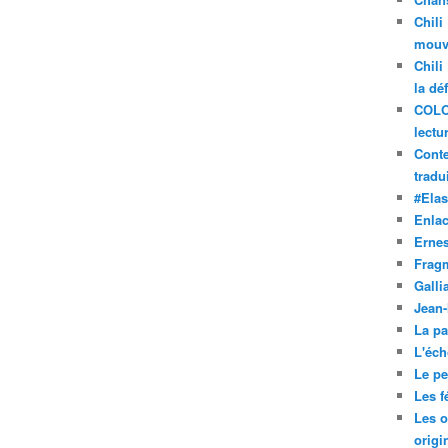
Chili
mouve
Chili
la dé
COLO
lectu
Conte
tradui
#Ela
Enla
Ernes
Frag
Galli
Jean
La pa
L'éch
Le pet
Les f
Les o
origi