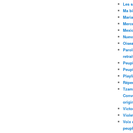
Les 
Ma bi
Maria
Merc
Mexiq
Nuev
Oise
Parol
retra
Peupl
Peup
Playl
Réper
Tzam.
Conve
origi
Victo
Viole
Voix 
peupl