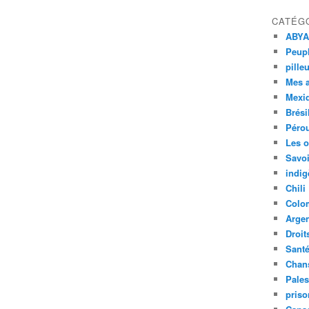
CATÉG
ABYA
Peupl
pille
Mes 
Mexi
Brési
Péro
Les o
Savoi
indig
Chili
Colo
Argen
Droit
Sant
Chan
Pales
priso