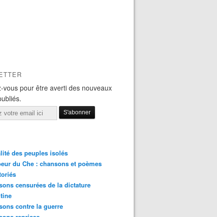
ETTER
-vous pour être averti des nouveaux
publiés.
lité des peuples isolés
eur du Che : chansons et poèmes
toriés
ons censurées de la dictature
tine
ons contre la guerre
sons reprises