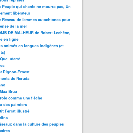
 : Peuple qui chante ne mourra pas, Un
ment libérateur
 : Réseau de femmes autochtones pour
fense de la mer
MB DE MALHEUR de Robert Lechêne,
re en ligne
s animés en langues indigènes (et
ts)
sQueLutam!
ces
t Pignon-Ernest
ments de Neruda
ano
-Max Brua
role comme une flèche
o des palmiers
it Ferrat illustré
élins
iseaux dans la culture des peuples
naires