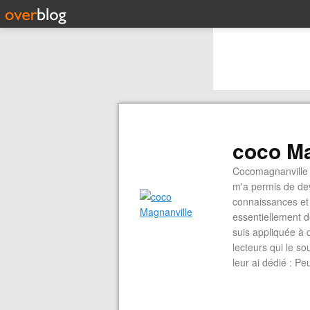
coco Ma
Cocomagnanville 
m'a permis de dev
connaissances et 
essentiellement d
suis appliquée à 
lecteurs qui le s
leur ai dédié : P