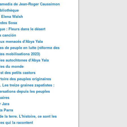
samedis de Jean-Roger Caussimon
bliothèque
 Elena Walsh
edes Sosa
ue : Fleurs dans le désert
a canción
aux menacés d'Abya Yala
es de peuple en lutte (réforme des
ites mobilisations 2023)
es autochtones d'Abya Yala
les du monde
ist des petits castors
toire des peuples originaires
 Les treize graines zapatistes :
rsations depuis les peuples
naires
r Jara
ta Parra
de la terre. L'histoire, ce sont les
es qui la racontent