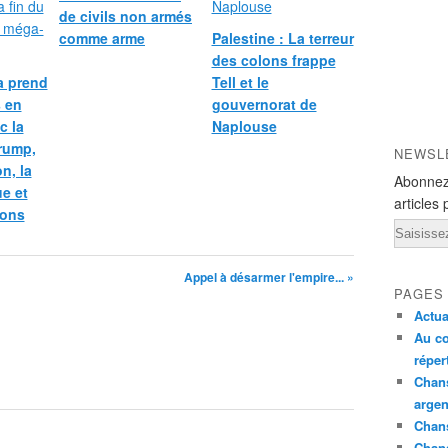
de civils non armés
comme arme
Palestine : La terreur
des colons frappe
la prend
Tell et le
 en
gouvernorat de
c la
Naplouse
rump,
NEWSL
on, la
Abonnez
ue et
articles 
sons
Email
Appel à désarmer l'empire... »
PAGES
Actua
Au co
réper
Chans
argen
Chans
Chan