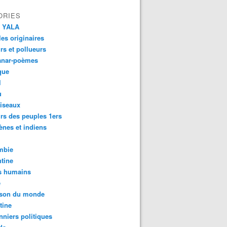
ORIES
 YALA
es originaires
urs et pollueurs
anar-poèmes
que
l
u
iseaux
rs des peuples 1ers
ènes et indiens
mbie
tine
s humains
é
son du monde
tine
nniers politiques