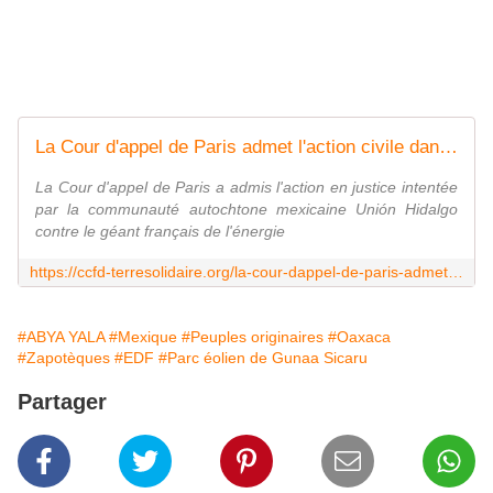
La Cour d'appel de Paris admet l'action civile dans l'affaire du parc éolien d'EDF au Mexique - CCFD-Terre Solidaire
La Cour d'appel de Paris a admis l'action en justice intentée
par la communauté autochtone mexicaine Unión Hidalgo
contre le géant français de l'énergie
https://ccfd-terresolidaire.org/la-cour-dappel-de-paris-admet-laction-civile-dans-laffaire-du-parc-eolien-dedf-au-mexique/
#ABYA YALA
#Mexique
#Peuples originaires
#Oaxaca
#Zapotèques
#EDF
#Parc éolien de Gunaa Sicaru
Partager