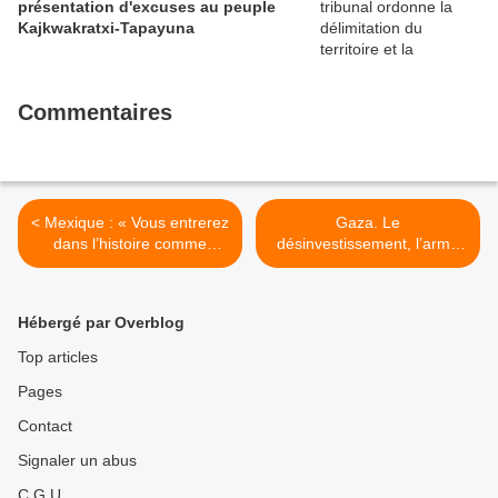
présentation d'excuses au peuple
Kajkwakratxi-Tapayuna
Commentaires
< Mexique : « Vous entrerez
Gaza. Le
dans l’histoire comme
désinvestissement, l’arme
complice de l’armée
des étudiants de Montréal
criminelle » : condamnation
pour sanctionner Israël >
du rapport d'AMLO sur
Hébergé par Overblog
Ayotzinapa
Top articles
Pages
Contact
Signaler un abus
C.G.U.