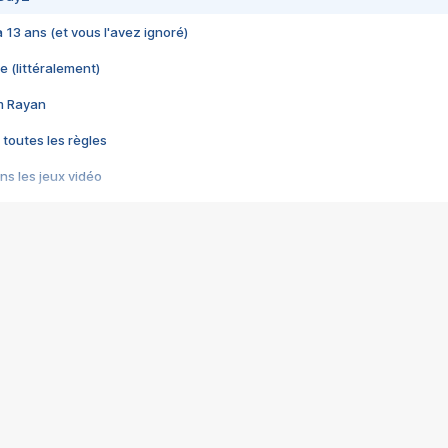
 a 13 ans (et vous l'avez ignoré)
e (littéralement)
im Rayan
 toutes les règles
s les jeux vidéo
us choquant de Rockstar ? - Le scandale BULLY
e plus moche de Steam
du RÊVE tourne au CAUCHEMAR
pendant 8 heures
it… à tort
umiliés par un jeu vidéo
ire - Final Fantasy 8