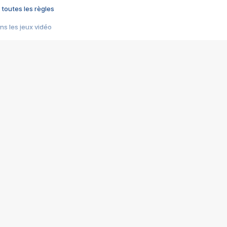
 toutes les règles
s les jeux vidéo
us choquant de Rockstar ? - Le scandale BULLY
e plus moche de Steam
du RÊVE tourne au CAUCHEMAR
pendant 8 heures
it… à tort
umiliés par un jeu vidéo
ire - Final Fantasy 8
ti un empire - Age of Empires
story DOFUS
tard, il crée l'un des pires jeux de tous les temps, MindsEye.