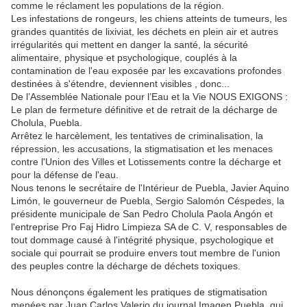
comme le réclament les populations de la région.
Les infestations de rongeurs, les chiens atteints de tumeurs, les
grandes quantités de lixiviat, les déchets en plein air et autres
irrégularités qui mettent en danger la santé, la sécurité
alimentaire, physique et psychologique, couplés à la
contamination de l'eau exposée par les excavations profondes
destinées à s'étendre, deviennent visibles , donc...
De l’Assemblée Nationale pour l’Eau et la Vie NOUS EXIGONS :
Le plan de fermeture définitive et de retrait de la décharge de
Cholula, Puebla.
Arrêtez le harcèlement, les tentatives de criminalisation, la
répression, les accusations, la stigmatisation et les menaces
contre l'Union des Villes et Lotissements contre la décharge et
pour la défense de l'eau.
Nous tenons le secrétaire de l'Intérieur de Puebla, Javier Aquino
Limón, le gouverneur de Puebla, Sergio Salomón Céspedes, la
présidente municipale de San Pedro Cholula Paola Angón et
l'entreprise Pro Faj Hidro Limpieza SA de C. V, responsables de
tout dommage causé à l'intégrité physique, psychologique et
sociale qui pourrait se produire envers tout membre de l'union
des peuples contre la décharge de déchets toxiques.
Nous dénonçons également les pratiques de stigmatisation
menées par Juan Carlos Valerio du journal Imagen Puebla, qui