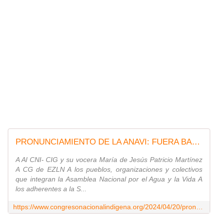
PRONUNCIAMIENTO DE LA ANAVI: FUERA BASURERO TOXICO DE SAN PEDRO CHOLULA - Congreso Nacional Indígena
A Al CNI- CIG y su vocera María de Jesús Patricio Martínez
A CG de EZLN A los pueblos, organizaciones y colectivos
que integran la Asamblea Nacional por el Agua y la Vida A
los adherentes a la S...
https://www.congresonacionalindigena.org/2024/04/20/pronunciamiento-de-la-anavi-fuera-basurero-toxico-de-san-pedro-cholula/