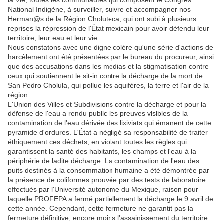
la Vie, toutes les communautés qui composent le Congrès
National Indigène, à surveiller, suivre et accompagner nos
Herman@s de la Région Choluteca, qui ont subi à plusieurs
reprises la répression de l'État mexicain pour avoir défendu leur
territoire, leur eau et leur vie.
Nous constatons avec une digne colère qu'une série d'actions de
harcèlement ont été présentées par le bureau du procureur, ainsi
que des accusations dans les médias et la stigmatisation contre
ceux qui soutiennent le sit-in contre la décharge de la mort de
San Pedro Cholula, qui pollue les aquifères, la terre et l'air de la
région.
L'Union des Villes et Subdivisions contre la décharge et pour la
défense de l'eau a rendu public les preuves visibles de la
contamination de l'eau dérivée des lixiviats qui émanent de cette
pyramide d'ordures. L'État a négligé sa responsabilité de traiter
éthiquement ces déchets, en violant toutes les règles qui
garantissent la santé des habitants, les champs et l'eau à la
périphérie de ladite décharge. La contamination de l'eau des
puits destinés à la consommation humaine a été démontrée par
la présence de coliformes prouvée par des tests de laboratoire
effectués par l'Université autonome du Mexique, raison pour
laquelle PROFEPA a fermé partiellement la décharge le 9 avril de
cette année. Cependant, cette fermeture ne garantit pas la
fermeture définitive, encore moins l'assainissement du territoire