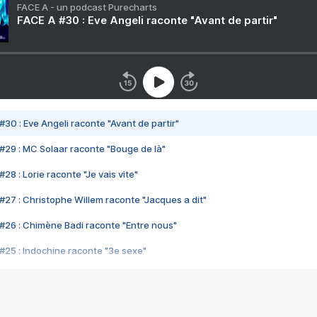
FACE A - un podcast Purecharts
FACE A #30 : Eve Angeli raconte "Avant de partir"
#30 : Eve Angeli raconte "Avant de partir"
#29 : MC Solaar raconte "Bouge de là"
28 : Lorie raconte "Je vais vite"
#27 : Christophe Willem raconte "Jacques a dit"
#26 : Chimène Badi raconte "Entre nous"
#25 : Indochine raconte "3e sexe"
#24 : Zaho raconte "C'est chelou"
#23 : Patrick Bruel raconte "Au café des délices"