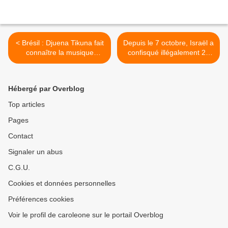
< Brésil : Djuena Tikuna fait
Depuis le 7 octobre, Israël a
connaître la musique
confisqué illégalement 27
indigène au monde
000 décares de terres en
Cisjordanie : Autorité
palestinienne >
Hébergé par Overblog
Top articles
Pages
Contact
Signaler un abus
C.G.U.
Cookies et données personnelles
Préférences cookies
Voir le profil de caroleone sur le portail Overblog