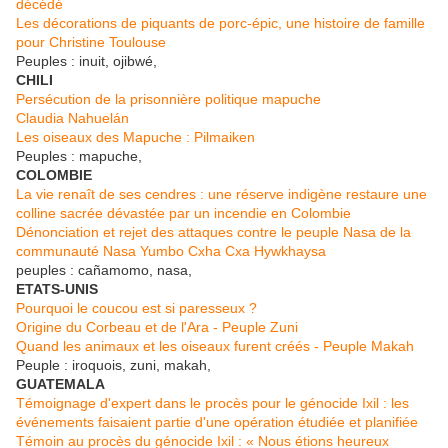
décédé
Les décorations de piquants de porc-épic, une histoire de famille
pour Christine Toulouse
Peuples : inuit, ojibwé,
CHILI
Persécution de la prisonnière politique mapuche
Claudia Nahuelán
Les oiseaux des Mapuche : Pilmaiken
Peuples : mapuche,
COLOMBIE
La vie renaît de ses cendres : une réserve indigène restaure une
colline sacrée dévastée par un incendie en Colombie
Dénonciation et rejet des attaques contre le peuple Nasa de la
communauté Nasa Yumbo Cxha Cxa Hywkhaysa
peuples : cañamomo, nasa,
ETATS-UNIS
Pourquoi le coucou est si paresseux ?
Origine du Corbeau et de l'Ara - Peuple Zuni
Quand les animaux et les oiseaux furent créés - Peuple Makah
Peuple : iroquois, zuni, makah,
GUATEMALA
Témoignage d'expert dans le procès pour le génocide Ixil : les
événements faisaient partie d'une opération étudiée et planifiée
Témoin au procès du génocide Ixil : « Nous étions heureux