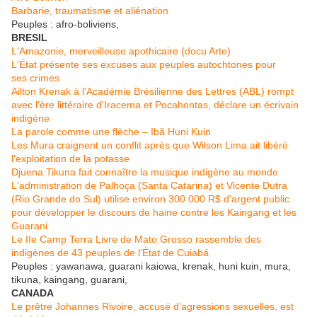
Barbarie, traumatisme et aliénation
Peuples : afro-boliviens,
BRESIL
L'Amazonie, merveilleuse apothicaire (docu Arte)
L'État présente ses excuses aux peuples autochtones pour
ses crimes
Ailton Krenak à l'Académie Brésilienne des Lettres (ABL) rompt
avec l'ère littéraire d'Iracema et Pocahontas, déclare un écrivain
indigène
La parole comme une flèche – Ibã Huni Kuin
Les Mura craignent un conflit après que Wilson Lima ait libéré
l'exploitation de la potasse
Djuena Tikuna fait connaître la musique indigène au monde
L'administration de Palhoça (Santa Catarina) et Vicente Dutra
(Rio Grande do Sul) utilise environ 300 000 R$ d'argent public
pour développer le discours de haine contre les Kaingang et les
Guarani
Le IIe Camp Terra Livre de Mato Grosso rassemble des
indigènes de 43 peuples de l'État de Cuiabá
Peuples : yawanawa, guarani kaiowa, krenak, huni kuin, mura,
tikuna, kaingang, guarani,
CANADA
Le prêtre Johannes Rivoire, accusé d’agressions sexuelles, est