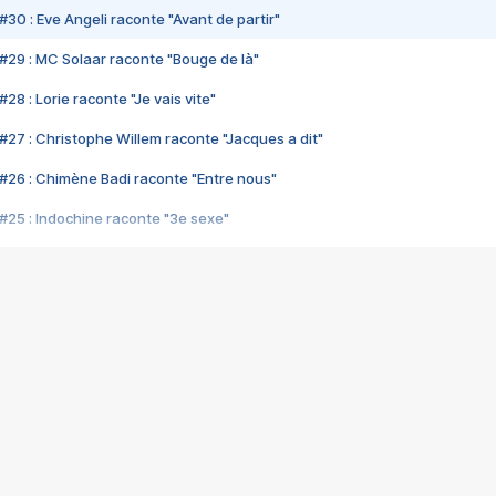
#30 : Eve Angeli raconte "Avant de partir"
#29 : MC Solaar raconte "Bouge de là"
28 : Lorie raconte "Je vais vite"
#27 : Christophe Willem raconte "Jacques a dit"
#26 : Chimène Badi raconte "Entre nous"
#25 : Indochine raconte "3e sexe"
#24 : Zaho raconte "C'est chelou"
#23 : Patrick Bruel raconte "Au café des délices"
#22 : Kyo raconte "Le chemin"
#21 : Nolwenn Leroy raconte "Cassé"
#20 : Patrick Hernandez raconte "Born to be alive"
#19 : Lorie raconte "Près de moi"