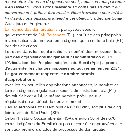
reconnaître. En un an de gouvernement, nous sommes parvenus
à en ratifier 8. Nous avons présenté 14 domaines au début du
gouvernement, prêts à être ratifiés. Nous travaillons pour qu'à la
fin d'avril, nous puissions atteindre cet objectif",
a déclaré Sonia
Guajajara en Angleterre.
La reprise des démarcations
, paralysées sous le
gouvernement de
Jair Bolsonaro
(PL), est l'une des principales
revendications du mouvement indigène, qui a soutenu Lula (PT)
lors des élections.
Le retard dans les régularisations a généré des pressions de la
part des organisations indigènes sur l'administration du PT.
L'Articulation des Peuples Indigènes du Brésil (Apib) a promis
d'augmenter les charges imposées au gouvernement en 2024.
Le gouvernement respecte le nombre promis
d'approbations
Avec les six nouvelles approbations annoncées, le nombre de
terres indigènes régularisées sous l'administration Lula (PT)
devrait s'élever à 14, le même nombre prévu pour la
régularisation au début du gouvernement.
Ces 14 territoires totalisent plus de 8 400 km², soit plus de cinq
fois la ville de São Paulo (SP).
Selon l'Instituto Socioambiental (ISA), environ 30 % des 676
terres indigènes du Brésil n'ont pas encore été approuvées et en
sont aux premiers stades du processus de démarcation.