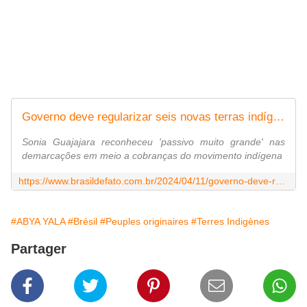
Governo deve regularizar seis novas terras indígenas em abril, anuncia ministra
Sonia Guajajara reconheceu 'passivo muito grande' nas
demarcações em meio a cobranças do movimento indígena
https://www.brasildefato.com.br/2024/04/11/governo-deve-regularizar-seis-novas-terras-indigenas-em-abril-anuncia-ministra
#ABYA YALA
#Brésil
#Peuples originaires
#Terres Indigènes
Partager