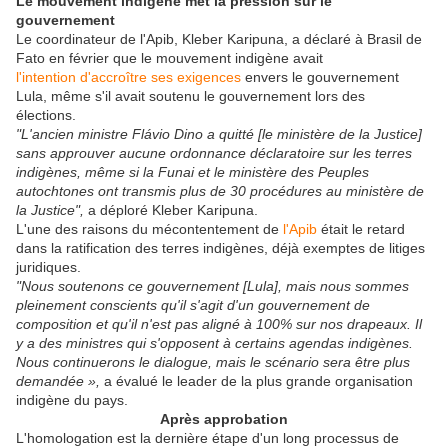
Le mouvement indigène met la pression sur le
gouvernement
Le coordinateur de l'Apib, Kleber Karipuna, a déclaré à Brasil de
Fato en février que le mouvement indigène avait
l'intention d'accroître ses exigences
envers le gouvernement
Lula, même s'il avait soutenu le gouvernement lors des
élections.
"L'ancien ministre Flávio Dino a quitté [le ministère de la Justice]
sans approuver aucune ordonnance déclaratoire sur les terres
indigènes, même si la Funai et le ministère des Peuples
autochtones ont transmis plus de 30 procédures au ministère de
la Justice",
a déploré Kleber Karipuna.
L'une des raisons du mécontentement de
l'Apib
était le retard
dans la ratification des terres indigènes, déjà exemptes de litiges
juridiques.
"Nous soutenons ce gouvernement [Lula], mais nous sommes
pleinement conscients qu'il s'agit d'un gouvernement de
composition et qu'il n'est pas aligné à 100% sur nos drapeaux. Il
y a des ministres qui s'opposent à certains agendas indigènes.
Nous continuerons le dialogue, mais le scénario sera être plus
demandée »,
a évalué le leader de la plus grande organisation
indigène du pays.
Après approbation
L'homologation est la dernière étape d'un long processus de