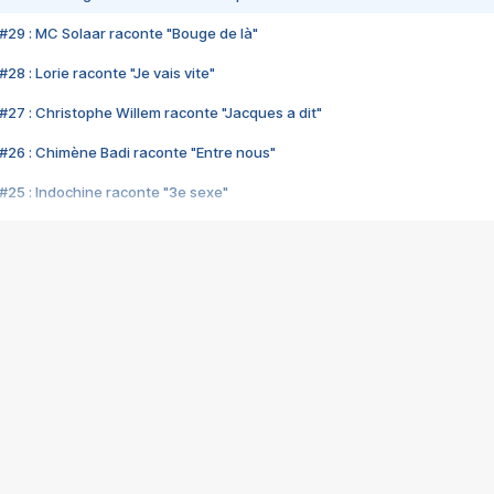
#29 : MC Solaar raconte "Bouge de là"
28 : Lorie raconte "Je vais vite"
#27 : Christophe Willem raconte "Jacques a dit"
#26 : Chimène Badi raconte "Entre nous"
#25 : Indochine raconte "3e sexe"
#24 : Zaho raconte "C'est chelou"
#23 : Patrick Bruel raconte "Au café des délices"
#22 : Kyo raconte "Le chemin"
#21 : Nolwenn Leroy raconte "Cassé"
#20 : Patrick Hernandez raconte "Born to be alive"
#19 : Lorie raconte "Près de moi"
#18 : Michael Jones raconte "A nos actes manqués" (avec Jean-Jacque