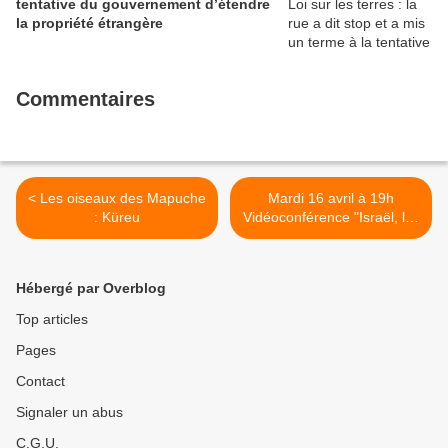
tentative du gouvernement d’étendre
la propriété étrangère
Commentaires
< Les oiseaux des Mapuche
Mardi 16 avril à 19h
: Küreu
Vidéoconférence "Israël, les
prisons de la terreur" >
Hébergé par Overblog
Top articles
Pages
Contact
Signaler un abus
C.G.U.