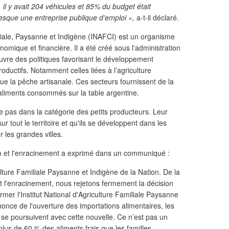
 il y avait 204 véhicules et 85% du budget était
esque une entreprise publique d’emploi »,
a-t-il déclaré.
miliale, Paysanne et Indigène (INAFCI) est un organisme
mique et financière. Il a été créé sous l'administration
vre des politiques favorisant le développement
ductifs. Notamment celles liées à l’agriculture
que la pêche artisanale. Ces secteurs fournissent de la
 aliments consommés sur la table argentine.
tre pas dans la catégorie des petits producteurs. Leur
ur tout le territoire et qu'ils se développent dans les
 les grandes villes.
on et l'enracinement a exprimé dans un communiqué :
culture Familiale Paysanne et Indigène de la Nation. De la
t l'enracinement, nous rejetons fermement la décision
mer l'Institut National d'Agriculture Familiale Paysanne
nonce de l'ouverture des importations alimentaires, les
se poursuivent avec cette nouvelle. Ce n’est pas un
t plus de 60 % des aliments frais que les familles