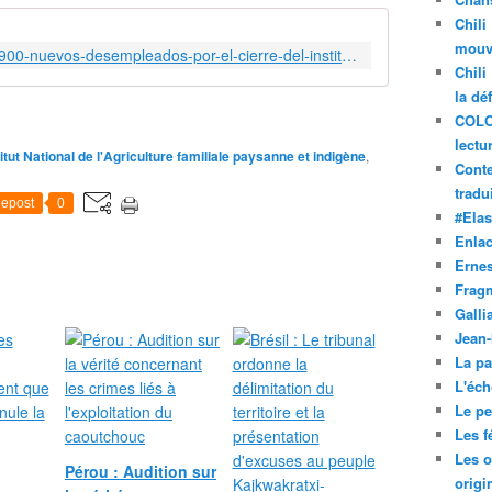
Chili
mouve
https://www.anred.org/2024/03/19/900-nuevos-desempleados-por-el-cierre-del-instituto-nacional-de-la-agricultura-familiar-campesina-e-indigena/
Chili
la dé
COLO
lectu
itut National de l'Agriculture familiale paysanne et indigène
,
Conte
tradui
epost
0
#Ela
Enla
Ernes
Frag
Galli
Jean
La pa
L'éch
Le pet
Les f
Les o
Pérou : Audition sur
origi