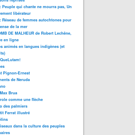
 : Peuple qui chante ne mourra pas, Un
ment libérateur
 : Réseau de femmes autochtones pour
fense de la mer
MB DE MALHEUR de Robert Lechêne,
re en ligne
s animés en langues indigènes (et
ts)
sQueLutam!
ces
t Pignon-Ernest
ments de Neruda
ano
-Max Brua
role comme une flèche
o des palmiers
it Ferrat illustré
élins
iseaux dans la culture des peuples
naires