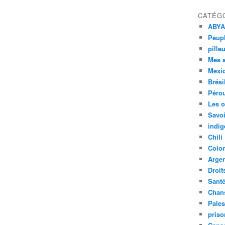
CATÉG
ABYA
Peupl
pille
Mes 
Mexi
Brési
Péro
Les o
Savoi
indig
Chili
Colo
Argen
Droit
Sant
Chan
Pales
priso