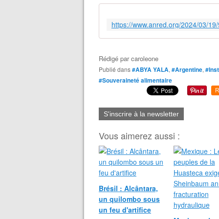
Rédigé par
caroleone
Publié dans
#ABYA YALA
,
#Argentine
,
#Inst
#Souveraineté alimentaire
R
S'inscrire à la newsletter
Vous aimerez aussi :
Brésil : Alcântara,
un quilombo sous
un feu d'artifice