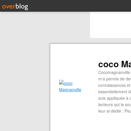
coco Ma
Cocomagnanville 
m'a permis de dev
connaissances et 
essentiellement d
suis appliquée à 
lecteurs qui le s
leur ai dédié : P