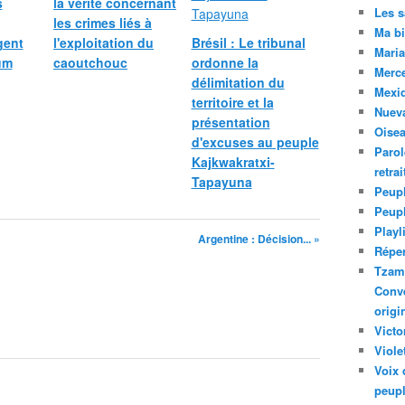
s
la vérité concernant
Les 
les crimes liés à
Ma bi
gent
l'exploitation du
Brésil : Le tribunal
Maria
um
caoutchouc
ordonne la
Merc
délimitation du
Mexiq
territoire et la
Nuev
présentation
Oise
d'excuses au peuple
Parol
Kajkwakratxi-
retra
Tapayuna
Peupl
Peup
Playl
Argentine : Décision... »
Réper
Tzam.
Conve
origi
Victo
Viole
Voix 
peupl