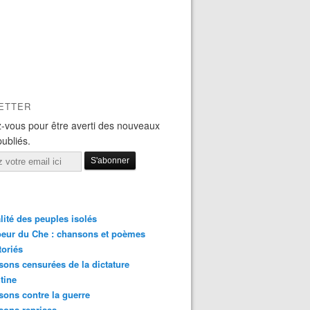
ETTER
-vous pour être averti des nouveaux
publiés.
lité des peuples isolés
eur du Che : chansons et poèmes
toriés
ons censurées de la dictature
tine
ons contre la guerre
sons reprises