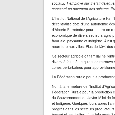
sociaux, 1 employé sur 3 était délégué,
consacré au paiement des salaires. Pr
L'Institut National de l'Agriculture Fa
décentralisé doté d'une autonomie écono
d'Alberto Fernández pour mettre en œu
économique de divers secteurs agro-pro
familiale, paysanne et indigène. Ainsi 
nourriture aux villes. Plus de 60% des
Ce secteur agricole dit familial ne ren
diversité fait même qu'on les retrouve s
zones périurbaines pour approvisionner
La Fédération rurale pour la producti
Non à la fermeture de l'Institut d'Agri
Fédération Rurale pour la production e
du Gouvernement de Javier Milei de fer
et Indigène. Quelques jours après l'an
progrès dans les secteurs producteurs 
hasard si l’agriculture familiale produi