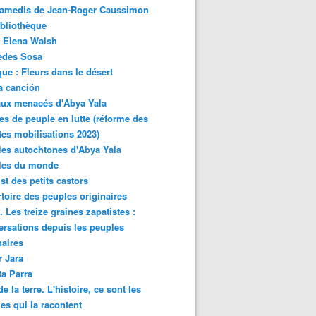
samedis de Jean-Roger Caussimon
bliothèque
 Elena Walsh
edes Sosa
ue : Fleurs dans le désert
a canción
aux menacés d'Abya Yala
es de peuple en lutte (réforme des
ites mobilisations 2023)
es autochtones d'Abya Yala
les du monde
ist des petits castors
toire des peuples originaires
 Les treize graines zapatistes :
rsations depuis les peuples
naires
r Jara
ta Parra
de la terre. L'histoire, ce sont les
es qui la racontent