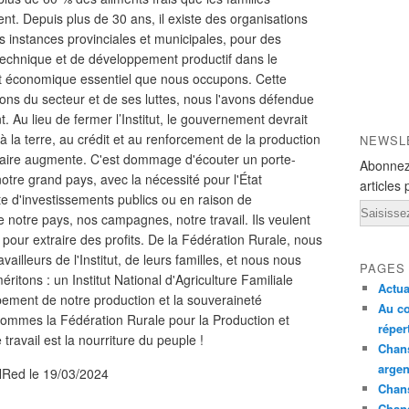
. Depuis plus de 30 ans, il existe des organisations
s instances provinciales et municipales, pour des
echnique et de développement productif dans le
 et économique essentiel que nous occupons. Cette
tions du secteur et de ses luttes, nous l'avons défendue
 Au lieu de fermer l’Institut, le gouvernement devrait
à la terre, au crédit et au renforcement de la production
NEWSL
entaire augmente. C'est dommage d'écouter un porte-
Abonnez
otre grand pays, avec la nécessité pour l'État
articles 
te d'investissements publics ou en raison de
Email
 de notre pays, nos campagnes, notre travail. Ils veulent
 pour extraire des profits. De la Fédération Rurale, nous
illeurs de l'Institut, de leurs familles, et nous nous
PAGES
itons : un Institut National d'Agriculture Familiale
Actua
ement de notre production et la souveraineté
Au co
sommes la Fédération Rurale pour la Production et
réper
travail est la nourriture du peuple !
Chans
argen
ANRed le 19/03/2024
Chans
Chan