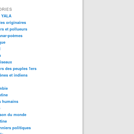
ORIES
 YALA
es originaires
urs et pollueurs
anar-poèmes
que
l
u
iseaux
rs des peuples 1ers
ènes et indiens
mbie
tine
s humains
é
son du monde
tine
nniers politiques