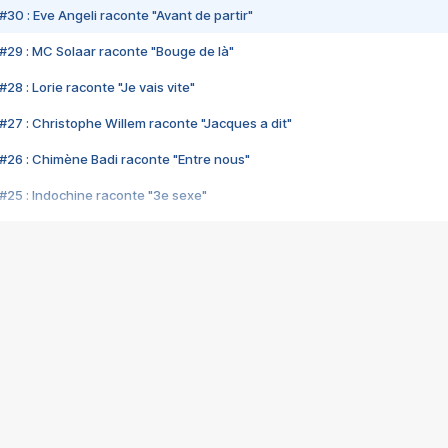
#30 : Eve Angeli raconte "Avant de partir"
#29 : MC Solaar raconte "Bouge de là"
28 : Lorie raconte "Je vais vite"
#27 : Christophe Willem raconte "Jacques a dit"
#26 : Chimène Badi raconte "Entre nous"
#25 : Indochine raconte "3e sexe"
#24 : Zaho raconte "C'est chelou"
#23 : Patrick Bruel raconte "Au café des délices"
#22 : Kyo raconte "Le chemin"
#21 : Nolwenn Leroy raconte "Cassé"
#20 : Patrick Hernandez raconte "Born to be alive"
#19 : Lorie raconte "Près de moi"
#18 : Michael Jones raconte "A nos actes manqués" (avec Jean-Jacque