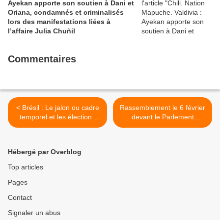
Ayekan apporte son soutien à Dani et
Oriana, condamnés et criminalisés
lors des manifestations liées à
l’affaire Julia Chuñil
Commentaires
< Brésil : Le jalon ou cadre
Rassemblement le 6 février
temporel et les élections
devant le Parlement
sont à l’origine de la
européen pour demander
nouvelle invasion des terres
aux député.es de rejeter la
Uru-Eu-Wau-Wau
dérèglementation des
Hébergé par Overblog
#OGM >
Top articles
Pages
Contact
Signaler un abus