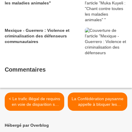
les maladies animales"
Mexique - Guerrero : Violence et
criminalisation des défenseurs
communautaires
Commentaires
< Le trafic illégal de requins
La Confédération paysanne
en voie de disparition se
appelle à bloquer les
poursuit de l'Équateur au
centrales d'achat et à cibler
Pérou
les prédateurs du revenu
paysan >
Hébergé par Overblog