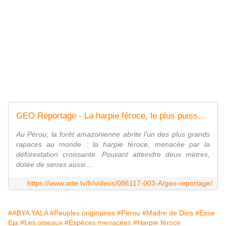
GEO Reportage - La harpie féroce, le plus puissant rapace du monde - Regarder le documentaire complet | ARTE
Au Pérou, la forêt amazonienne abrite l'un des plus grands
rapaces au monde : la harpie féroce, menacée par la
déforestation croissante. Pouvant atteindre deux mètres,
dotée de serres aussi ...
https://www.arte.tv/fr/videos/086117-003-A/geo-reportage/
#ABYA YALA
#Peuples originaires
#Pérou
#Madre de Dios
#Esse
Eja
#Les oiseaux
#Espèces menacées
#Harpie féroce