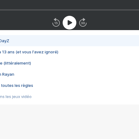
 DayZ
 a 13 ans (et vous l'avez ignoré)
e (littéralement)
im Rayan
 toutes les règles
s les jeux vidéo
us choquant de Rockstar ? - Le scandale BULLY
e plus moche de Steam
du RÊVE tourne au CAUCHEMAR