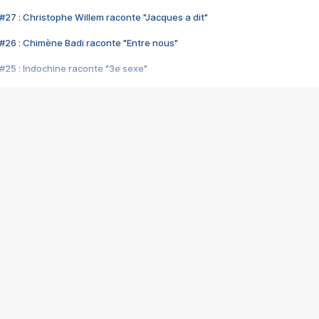
#27 : Christophe Willem raconte "Jacques a dit"
#26 : Chimène Badi raconte "Entre nous"
#25 : Indochine raconte "3e sexe"
#24 : Zaho raconte "C'est chelou"
#23 : Patrick Bruel raconte "Au café des délices"
#22 : Kyo raconte "Le chemin"
#21 : Nolwenn Leroy raconte "Cassé"
#20 : Patrick Hernandez raconte "Born to be alive"
#19 : Lorie raconte "Près de moi"
#18 : Michael Jones raconte "A nos actes manqués" (avec Jean-Jacque
#17 : Khaled raconte "Aïcha"
#16 : Corneille raconte "Parce qu'on vient de loin"