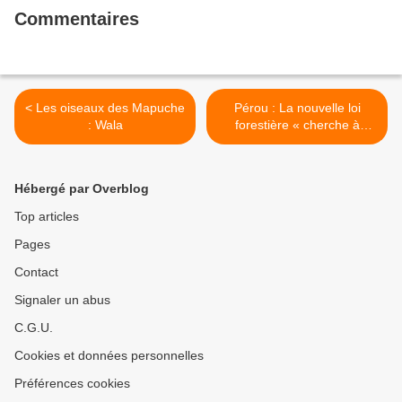
Commentaires
< Les oiseaux des Mapuche
Pérou : La nouvelle loi
: Wala
forestière « cherche à
mettre fin à l’Amazonie » >
Hébergé par Overblog
Top articles
Pages
Contact
Signaler un abus
C.G.U.
Cookies et données personnelles
Préférences cookies