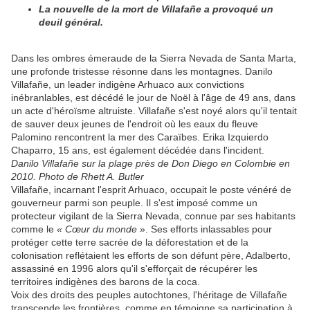
La nouvelle de la mort de Villafañe a provoqué un
deuil général.
Dans les ombres émeraude de la Sierra Nevada de Santa Marta,
une profonde tristesse résonne dans les montagnes. Danilo
Villafañe, un leader indigène Arhuaco aux convictions
inébranlables, est décédé le jour de Noël à l'âge de 49 ans, dans
un acte d'héroïsme altruiste. Villafañe s'est noyé alors qu'il tentait
de sauver deux jeunes de l'endroit où les eaux du fleuve
Palomino rencontrent la mer des Caraïbes. Erika Izquierdo
Chaparro, 15 ans, est également décédée dans l'incident.
Danilo Villafañe sur la plage près de Don Diego en Colombie en
2010. Photo de Rhett A. Butler
Villafañe, incarnant l'esprit Arhuaco, occupait le poste vénéré de
gouverneur parmi son peuple. Il s'est imposé comme un
protecteur vigilant de la Sierra Nevada, connue par ses habitants
comme le
« Cœur du monde
». Ses efforts inlassables pour
protéger cette terre sacrée de la déforestation et de la
colonisation reflétaient les efforts de son défunt père, Adalberto,
assassiné en 1996 alors qu'il s'efforçait de récupérer les
territoires indigènes des barons de la coca.
Voix des droits des peuples autochtones, l'héritage de Villafañe
transcende les frontières, comme en témoigne sa participation à