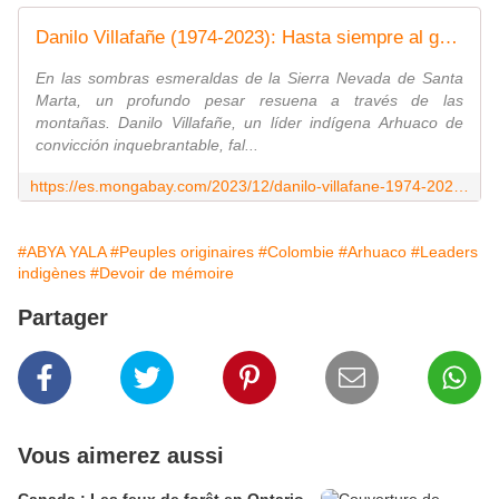
Danilo Villafañe (1974-2023): Hasta siempre al guardián del corazón de la Tierra
En las sombras esmeraldas de la Sierra Nevada de Santa
Marta, un profundo pesar resuena a través de las
montañas. Danilo Villafañe, un líder indígena Arhuaco de
convicción inquebrantable, fal...
https://es.mongabay.com/2023/12/danilo-villafane-1974-2023-hasta-siempre-al-guardian-del-corazon-de-la-tierra/
#ABYA YALA
#Peuples originaires
#Colombie
#Arhuaco
#Leaders
indigènes
#Devoir de mémoire
Partager
Vous aimerez aussi