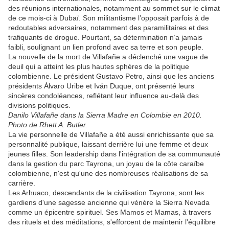
des réunions internationales, notamment au sommet sur le climat
de ce mois-ci à Dubaï. Son militantisme l’opposait parfois à de
redoutables adversaires, notamment des paramilitaires et des
trafiquants de drogue. Pourtant, sa détermination n’a jamais
faibli, soulignant un lien profond avec sa terre et son peuple.
La nouvelle de la mort de Villafañe a déclenché une vague de
deuil qui a atteint les plus hautes sphères de la politique
colombienne. Le président Gustavo Petro, ainsi que les anciens
présidents Álvaro Uribe et Iván Duque, ont présenté leurs
sincères condoléances, reflétant leur influence au-delà des
divisions politiques.
Danilo Villafañe dans la Sierra Madre en Colombie en 2010.
Photo de Rhett A. Butler.
La vie personnelle de Villafañe a été aussi enrichissante que sa
personnalité publique, laissant derrière lui une femme et deux
jeunes filles. Son leadership dans l'intégration de sa communauté
dans la gestion du parc Tayrona, un joyau de la côte caraïbe
colombienne, n'est qu'une des nombreuses réalisations de sa
carrière.
Les Arhuaco, descendants de la civilisation Tayrona, sont les
gardiens d'une sagesse ancienne qui vénère la Sierra Nevada
comme un épicentre spirituel. Ses Mamos et Mamas, à travers
des rituels et des méditations, s'efforcent de maintenir l'équilibre