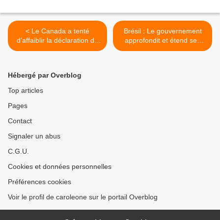
< Le Canada a tenté
Brésil : Le gouvernement
d’affaiblir la déclaration de
approfondit et étend ses
l’ONU sur les droits des
actions de rétablissement et
Autochtones
de protection sur la terre
autochtone Yanomami >
Hébergé par Overblog
Top articles
Pages
Contact
Signaler un abus
C.G.U.
Cookies et données personnelles
Préférences cookies
Voir le profil de caroleone sur le portail Overblog