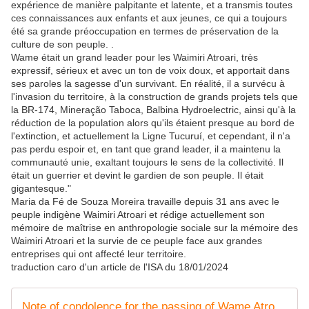
expérience de manière palpitante et latente, et a transmis toutes
ces connaissances aux enfants et aux jeunes, ce qui a toujours
été sa grande préoccupation en termes de préservation de la
culture de son peuple. .
Wame était un grand leader pour les Waimiri Atroari, très
expressif, sérieux et avec un ton de voix doux, et apportait dans
ses paroles la sagesse d'un survivant. En réalité, il a survécu à
l'invasion du territoire, à la construction de grands projets tels que
la BR-174, Mineração Taboca, Balbina Hydroelectric, ainsi qu'à la
réduction de la population alors qu'ils étaient presque au bord de
l'extinction, et actuellement la Ligne Tucuruí, et cependant, il n'a
pas perdu espoir et, en tant que grand leader, il a maintenu la
communauté unie, exaltant toujours le sens de la collectivité. Il
était un guerrier et devint le gardien de son peuple. Il était
gigantesque."
Maria da Fé de Souza Moreira travaille depuis 31 ans avec le
peuple indigène Waimiri Atroari et rédige actuellement son
mémoire de maîtrise en anthropologie sociale sur la mémoire des
Waimiri Atroari et la survie de ce peuple face aux grandes
entreprises qui ont affecté leur territoire.
traduction caro d'un article de l'ISA du 18/01/2024
Note of condolence for the passing of Wame Atroari, great warrior Waimiri Atroari | ISA