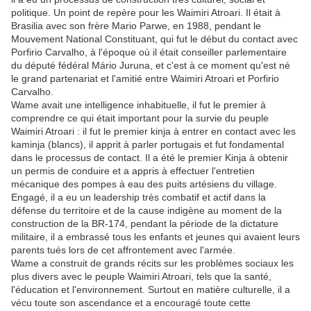
politique. Un point de repère pour les Waimiri Atroari. Il était à
Brasilia avec son frère Mario Parwe, en 1988, pendant le
Mouvement National Constituant, qui fut le début du contact avec
Porfirio Carvalho, à l'époque où il était conseiller parlementaire
du député fédéral Mário Juruna, et c'est à ce moment qu'est né
le grand partenariat et l'amitié entre Waimiri Atroari et Porfirio
Carvalho.
Wame avait une intelligence inhabituelle, il fut le premier à
comprendre ce qui était important pour la survie du peuple
Waimiri Atroari : il fut le premier kinja à entrer en contact avec les
kaminja (blancs), il apprit à parler portugais et fut fondamental
dans le processus de contact. Il a été le premier Kinja à obtenir
un permis de conduire et a appris à effectuer l'entretien
mécanique des pompes à eau des puits artésiens du village.
Engagé, il a eu un leadership très combatif et actif dans la
défense du territoire et de la cause indigène au moment de la
construction de la BR-174, pendant la période de la dictature
militaire, il a embrassé tous les enfants et jeunes qui avaient leurs
parents tués lors de cet affrontement avec l'armée.
Wame a construit de grands récits sur les problèmes sociaux les
plus divers avec le peuple Waimiri Atroari, tels que la santé,
l'éducation et l'environnement. Surtout en matière culturelle, il a
vécu toute son ascendance et a encouragé toute cette