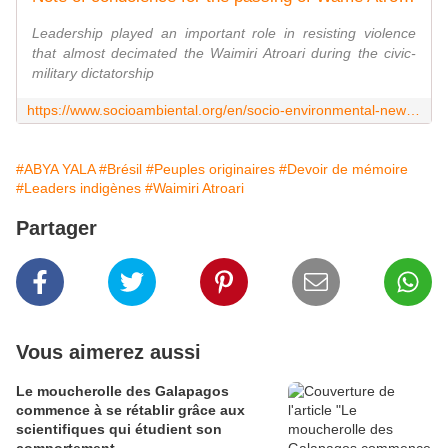
Leadership played an important role in resisting violence
that almost decimated the Waimiri Atroari during the civic-
military dictatorship
https://www.socioambiental.org/en/socio-environmental-news/note-of-condolence-for-the-passing-of-wame-atroari-great-warrior-waimiri
#ABYA YALA
#Brésil
#Peuples originaires
#Devoir de mémoire
#Leaders indigènes
#Waimiri Atroari
Partager
Vous aimerez aussi
Le moucherolle des Galapagos
commence à se rétablir grâce aux
scientifiques qui étudient son