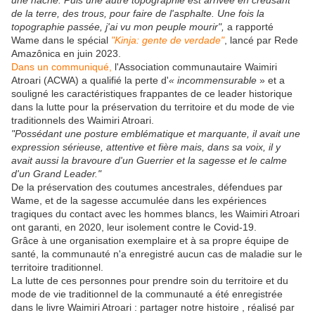
une hache. Puis une autre topographie est arrivée en creusant
de la terre, des trous, pour faire de l'asphalte. Une fois la
topographie passée, j'ai vu mon peuple mourir",
a rapporté
Wame dans le spécial
"Kinja: gente de verdade"
, lancé par Rede
Amazônica en juin 2023.
Dans un communiqué,
l'Association communautaire Waimiri
Atroari (ACWA) a qualifié la perte d'
« incommensurable
» et a
souligné les caractéristiques frappantes de ce leader historique
dans la lutte pour la préservation du territoire et du mode de vie
traditionnels des Waimiri Atroari.
"Possédant une posture emblématique et marquante, il avait une
expression sérieuse, attentive et fière mais, dans sa voix, il y
avait aussi la bravoure d'un Guerrier et la sagesse et le calme
d'un Grand Leader."
De la préservation des coutumes ancestrales, défendues par
Wame, et de la sagesse accumulée dans les expériences
tragiques du contact avec les hommes blancs, les Waimiri Atroari
ont garanti, en 2020, leur isolement contre le Covid-19.
Grâce à une organisation exemplaire et à sa propre équipe de
santé, la communauté n'a enregistré aucun cas de maladie sur le
territoire traditionnel.
La lutte de ces personnes pour prendre soin du territoire et du
mode de vie traditionnel de la communauté a été enregistrée
dans le livre Waimiri Atroari : partager notre histoire , réalisé par