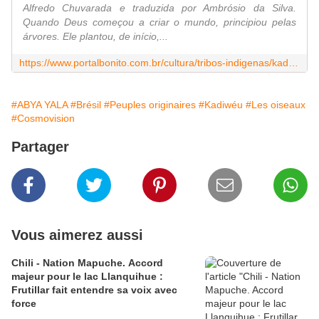
Alfredo Chuvarada e traduzida por Ambrósio da Silva.
Quando Deus começou a criar o mundo, principiou pelas
árvores. Ele plantou, de início,...
https://www.portalbonito.com.br/cultura/tribos-indigenas/kadiweus-tres-lendas-kadiweu
#ABYA YALA
#Brésil
#Peuples originaires
#Kadiwéu
#Les oiseaux
#Cosmovision
Partager
Vous aimerez aussi
Chili - Nation Mapuche. Accord
majeur pour le lac Llanquihue :
Frutillar fait entendre sa voix avec
force