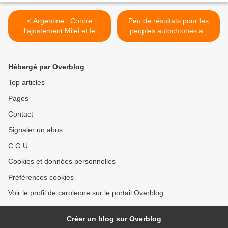
< Argentine : Contre
Peu de résultats pour les
l’ajustement Milei et le
peuples autochtones au
protocole anti-piquet de
sommet des Nations Unies
grève
sur le climat, selon les
délégués >
Hébergé par Overblog
Top articles
Pages
Contact
Signaler un abus
C.G.U.
Cookies et données personnelles
Préférences cookies
Voir le profil de caroleone sur le portail Overblog
Créer un blog sur Overblog