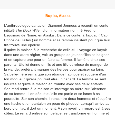
Iñupiat, Alaska
L'anthropologue canadien Diamond Jenness a recueilli un conte
intitulé
The Duck Wife
, d'un informateur nommé Fred, un
Esquimau de Nome, en Alaska . Dans ce conte, à Tapqaq ( Cap
Prince de Galles ) un homme et sa femme insistent pour que leur
fils trouve une épouse.
Il quitte la maison à la recherche de celle-ci. Il voyage en kayak
dans une autre région, voit un groupe de jeunes filles se baigner
et en capture une pour en faire sa femme. Il l'amène chez ses
parents. Elle lui donne un fils et une fille et refuse de manger de
la viande, préférant manger des herbes pour apaiser sa faim.
Sa belle-mère remarque son étrange habitude et suggère d'un
ton moqueur qu'elle pourrait être un canard. La femme se sent
insultée et quitte la maison en trombe avec ses deux enfants.
Son mari rentre à la maison et interroge sa mère sur l'absence
de sa femme. Il en déduit qu'elle est partie et se lance à sa
poursuite. Sur son chemin, il rencontre deux hommes et récupère
une hache et un pantalon en peau de phoque. Lorsqu'il arrive au
bord d'un lac, il dort un moment. A son réveil, un renard est à ses
côtés. Le renard enlève son pelage, se transforme en homme et