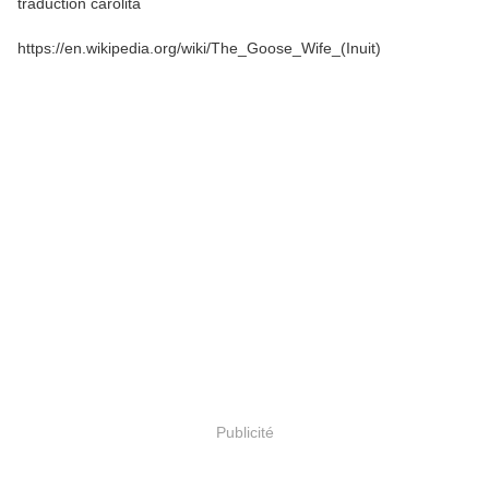
traduction carolita
https://en.wikipedia.org/wiki/The_Goose_Wife_(Inuit)
Publicité