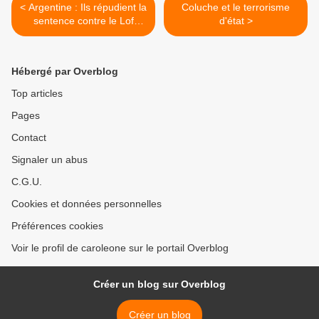
< Argentine : Ils répudient la
Coluche et le terrorisme
sentence contre le Lof
d'état >
Buenuleo : « aucun Lof
Mapuche ne peut être
usurpateur de son propre
Hébergé par Overblog
territoire »
Top articles
Pages
Contact
Signaler un abus
C.G.U.
Cookies et données personnelles
Préférences cookies
Voir le profil de caroleone sur le portail Overblog
Créer un blog sur Overblog
Créer un blog