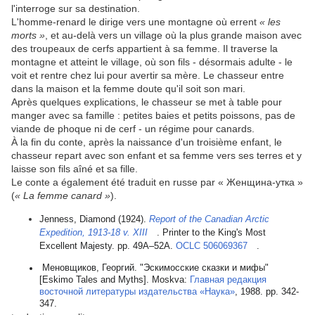
l'interroge sur sa destination.
L'homme-renard le dirige vers une montagne où errent
« les
morts »
, et au-delà vers un village où la plus grande maison avec
des troupeaux de cerfs appartient à sa femme. Il traverse la
montagne et atteint le village, où son fils - désormais adulte - le
voit et rentre chez lui pour avertir sa mère. Le chasseur entre
dans la maison et la femme doute qu'il soit son mari.
Après quelques explications, le chasseur se met à table pour
manger avec sa famille : petites baies et petits poissons, pas de
viande de phoque ni de cerf - un régime pour canards.
À la fin du conte, après la naissance d'un troisième enfant, le
chasseur repart avec son enfant et sa femme vers ses terres et y
laisse son fils aîné et sa fille.
Le conte a également été traduit en russe par « Женщина-утка »
(
« La femme canard »
).
Jenness, Diamond (1924).
Report of the Canadian Arctic
Expedition, 1913-18 v. XIII
. Printer to the King's Most
Excellent Majesty. pp. 49A–52A.
OCLC
506069367
.
Меновщиков, Георгий. "Эскимосские сказки и мифы"
[Eskimo Tales and Myths]. Moskva:
Главная редакция
восточной литературы издательства «Наука»
, 1988. pp. 342-
347.