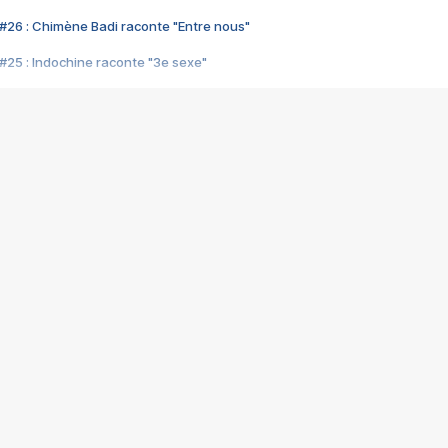
#26 : Chimène Badi raconte "Entre nous"
#25 : Indochine raconte "3e sexe"
#24 : Zaho raconte "C'est chelou"
#23 : Patrick Bruel raconte "Au café des délices"
#22 : Kyo raconte "Le chemin"
#21 : Nolwenn Leroy raconte "Cassé"
#20 : Patrick Hernandez raconte "Born to be alive"
#19 : Lorie raconte "Près de moi"
#18 : Michael Jones raconte "A nos actes manqués" (avec Jean-Jacque
#17 : Khaled raconte "Aïcha"
#16 : Corneille raconte "Parce qu'on vient de loin"
#15 : Indochine raconte "L'aventurier"