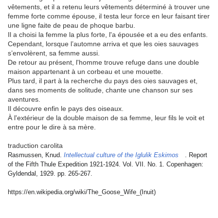
vêtements, et il a retenu leurs vêtements déterminé à trouver une
femme forte comme épouse, il testa leur force en leur faisant tirer
une ligne faite de peau de phoque barbu.
Il a choisi la femme la plus forte, l'a épousée et a eu des enfants.
Cependant, lorsque l’automne arriva et que les oies sauvages
s’envolèrent, sa femme aussi.
De retour au présent, l'homme trouve refuge dans une double
maison appartenant à un corbeau et une mouette.
Plus tard, il part à la recherche du pays des oies sauvages et,
dans ses moments de solitude, chante une chanson sur ses
aventures.
Il découvre enfin le pays des oiseaux.
À l'extérieur de la double maison de sa femme, leur fils le voit et
entre pour le dire à sa mère.
traduction carolita
Rasmussen, Knud.
Intellectual culture of the Iglulik Eskimos
. Report
of the Fifth Thule Expedition 1921-1924. Vol. VII. No. 1. Copenhagen:
Gyldendal, 1929. pp. 265-267.
https://en.wikipedia.org/wiki/The_Goose_Wife_(Inuit)