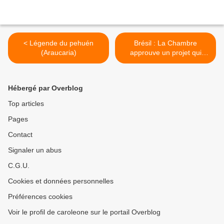
< Légende du pehuén
Brésil : La Chambre
(Araucaria)
approuve un projet qui
permet la dévastation de
champs indigènes de la
taille du Rio Grande do Sul
Hébergé par Overblog
et du Paraná >
Top articles
Pages
Contact
Signaler un abus
C.G.U.
Cookies et données personnelles
Préférences cookies
Voir le profil de caroleone sur le portail Overblog