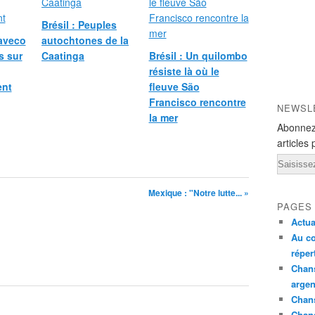
e
s
Brésil : Peuples
,
laveco
autochtones de la
c
s sur
Caatinga
Brésil : Un quilombo
i
résiste là où le
n
ent
fleuve São
q
Francisco rencontre
g
NEWSL
la mer
a
Abonnez
r
articles 
d
Email
i
e
n
Mexique : "Notre lutte... »
s
PAGES
s
Actua
e
Au co
l
réper
è
Chans
v
argen
e
Chans
n
Chan