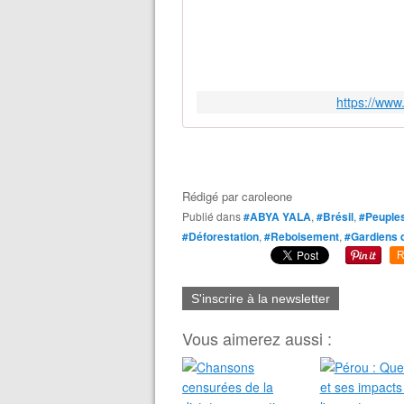
https://www
Rédigé par
caroleone
Publié dans
#ABYA YALA
,
#Brésil
,
#Peuples
#Déforestation
,
#Reboisement
,
#Gardiens d
R
S'inscrire à la newsletter
Vous aimerez aussi :