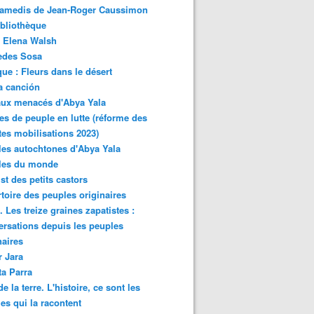
samedis de Jean-Roger Caussimon
bliothèque
 Elena Walsh
edes Sosa
ue : Fleurs dans le désert
a canción
aux menacés d'Abya Yala
es de peuple en lutte (réforme des
ites mobilisations 2023)
es autochtones d'Abya Yala
les du monde
ist des petits castors
toire des peuples originaires
 Les treize graines zapatistes :
rsations depuis les peuples
naires
r Jara
ta Parra
de la terre. L'histoire, ce sont les
es qui la racontent