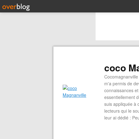
coco Ma
Cocomagnanville 
m'a permis de dev
connaissances et 
essentiellement d
suis appliquée à 
lecteurs qui le s
leur ai dédié : P