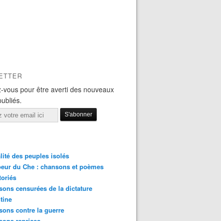
ETTER
-vous pour être averti des nouveaux
publiés.
lité des peuples isolés
eur du Che : chansons et poèmes
toriés
ons censurées de la dictature
tine
ons contre la guerre
sons reprises