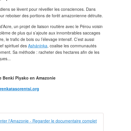
diens se lèvent pour réveiller les consciences. Dans
our reboiser des portions de forêt amazonienne détruite.
 d’Acre, un projet de liaison routière avec le Pérou voisin
blème de plus qui s’ajoute aux innombrables saccages
re, le trafic de bois ou l’élevage intensif. C’est aussi
hef spirituel des
Asháninka
, coalise les communautés
ement. Sa méthode : racheter des hectares afin de les
ues...
de Benki Piyako en Amazonie
renkatasorentsi.org
Gardiens de 