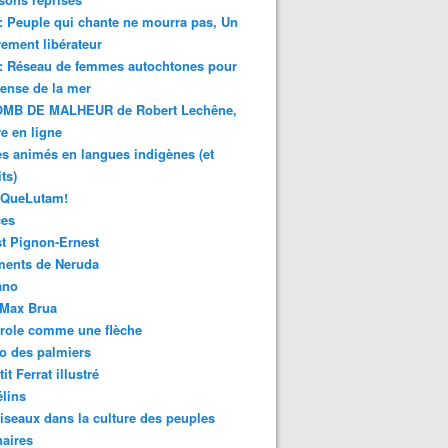
 : Peuple qui chante ne mourra pas, Un
ment libérateur
 : Réseau de femmes autochtones pour
fense de la mer
MB DE MALHEUR de Robert Lechêne,
re en ligne
s animés en langues indigènes (et
ts)
sQueLutam!
ces
t Pignon-Ernest
ments de Neruda
ano
-Max Brua
role comme une flèche
o des palmiers
it Ferrat illustré
élins
iseaux dans la culture des peuples
naires