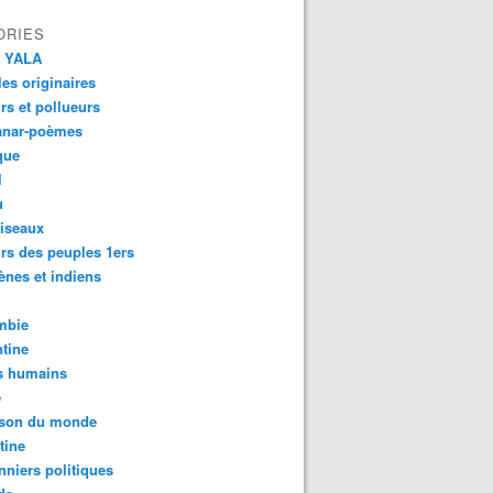
ORIES
 YALA
es originaires
urs et pollueurs
anar-poèmes
que
l
u
iseaux
rs des peuples 1ers
ènes et indiens
mbie
tine
s humains
é
son du monde
tine
nniers politiques