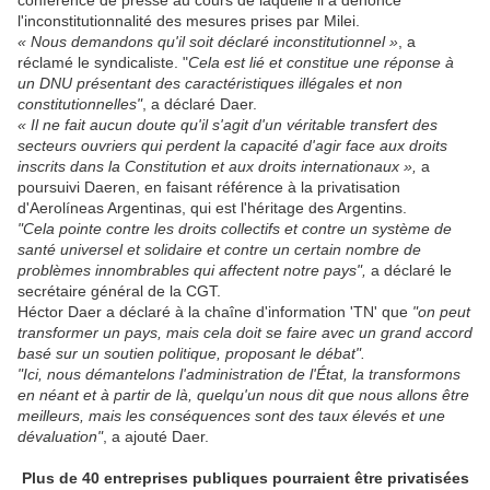
conférence de presse au cours de laquelle il a dénoncé
l'inconstitutionnalité des mesures prises par Milei.
« Nous demandons qu'il soit déclaré inconstitutionnel »
, a
réclamé le syndicaliste. "
Cela est lié et constitue une réponse à
un DNU présentant des caractéristiques illégales et non
constitutionnelles"
, a déclaré Daer.
« Il ne fait aucun doute qu'il s'agit d'un véritable transfert des
secteurs ouvriers qui perdent la capacité d'agir face aux droits
inscrits dans la Constitution et aux droits internationaux »,
a
poursuivi Daeren, en faisant référence à la privatisation
d'Aerolíneas Argentinas, qui est l'héritage des Argentins.
"Cela pointe contre les droits collectifs et contre un système de
santé universel et solidaire et contre un certain nombre de
problèmes innombrables qui affectent notre pays",
a déclaré le
secrétaire général de la CGT.
Héctor Daer a déclaré à la chaîne d'information 'TN' que
"on peut
transformer un pays, mais cela doit se faire avec un grand accord
basé sur un soutien politique, proposant le débat".
"Ici, nous démantelons l'administration de l'État, la transformons
en néant et à partir de là, quelqu'un nous dit que nous allons être
meilleurs, mais les conséquences sont des taux élevés et une
dévaluation"
, a ajouté Daer.
Plus de 40 entreprises publiques pourraient être privatisées