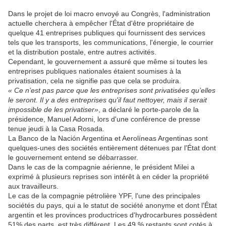
Dans le projet de loi macro envoyé au Congrès, l'administration
actuelle cherchera à empêcher l'État d'être propriétaire de
quelque 41 entreprises publiques qui fournissent des services
tels que les transports, les communications, l'énergie, le courrier
et la distribution postale, entre autres activités.
Cependant, le gouvernement a assuré que même si toutes les
entreprises publiques nationales étaient soumises à la
privatisation, cela ne signifie pas que cela se produira.
« Ce n’est pas parce que les entreprises sont privatisées qu’elles
le seront. Il y a des entreprises qu'il faut nettoyer, mais il serait
impossible de les privatiser»
, a déclaré le porte-parole de la
présidence, Manuel Adorni, lors d'une conférence de presse
tenue jeudi à la Casa Rosada.
La Banco de la Nación Argentina et Aerolíneas Argentinas sont
quelques-unes des sociétés entièrement détenues par l'État dont
le gouvernement entend se débarrasser.
Dans le cas de la compagnie aérienne, le président Milei a
exprimé à plusieurs reprises son intérêt à en céder la propriété
aux travailleurs.
Le cas de la compagnie pétrolière YPF, l'une des principales
sociétés du pays, qui a le statut de société anonyme et dont l'État
argentin et les provinces productrices d'hydrocarbures possèdent
51% des parts, est très différent. Les 49 % restants sont cotés à