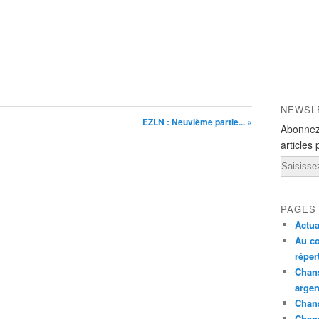
NEWSL
EZLN : Neuvième partie... »
Abonnez
articles 
Email
PAGES
Actua
Au co
réper
Chans
argen
Chans
Chan