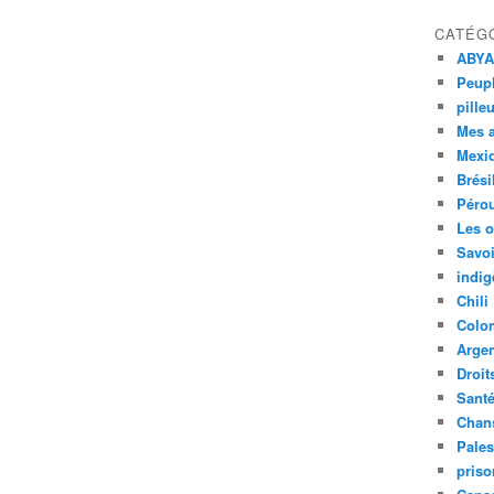
CATÉG
ABYA
Peupl
pille
Mes 
Mexi
Brési
Péro
Les o
Savoi
indig
Chili
Colo
Argen
Droit
Sant
Chan
Pales
priso