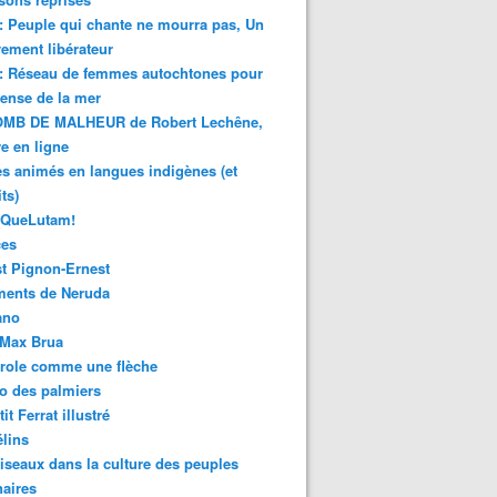
 : Peuple qui chante ne mourra pas, Un
ment libérateur
 : Réseau de femmes autochtones pour
fense de la mer
MB DE MALHEUR de Robert Lechêne,
re en ligne
s animés en langues indigènes (et
ts)
sQueLutam!
ces
t Pignon-Ernest
ments de Neruda
ano
-Max Brua
role comme une flèche
o des palmiers
it Ferrat illustré
élins
iseaux dans la culture des peuples
naires