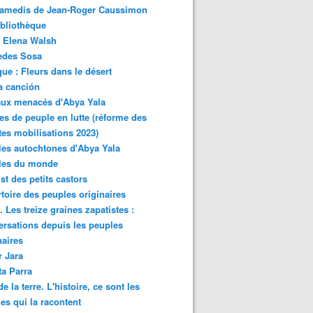
samedis de Jean-Roger Caussimon
bliothèque
 Elena Walsh
edes Sosa
ue : Fleurs dans le désert
a canción
aux menacés d'Abya Yala
es de peuple en lutte (réforme des
ites mobilisations 2023)
es autochtones d'Abya Yala
les du monde
ist des petits castors
toire des peuples originaires
 Les treize graines zapatistes :
rsations depuis les peuples
naires
r Jara
ta Parra
de la terre. L'histoire, ce sont les
es qui la racontent