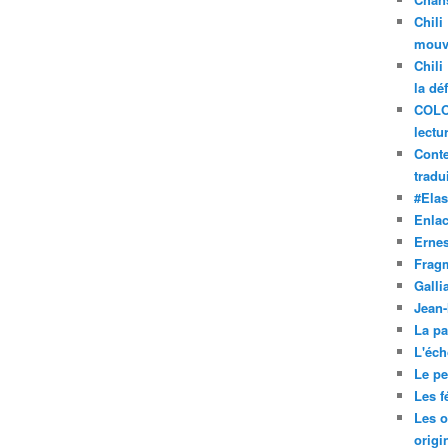
Chili
mouve
Chili
la dé
COLO
lectu
Conte
tradui
#Ela
Enla
Ernes
Frag
Galli
Jean
La pa
L'éch
Le pet
Les f
Les o
origi