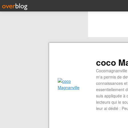
coco Ma
Cocomagnanville 
m'a permis de dev
connaissances et 
essentiellement d
suis appliquée à 
lecteurs qui le s
leur ai dédié : P