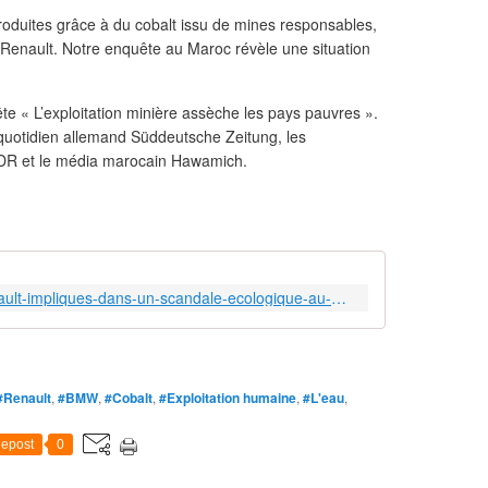
produites grâce à du cobalt issu de mines responsables,
 Renault. Notre enquête au Maroc révèle une situation
ête « L’exploitation minière assèche les pays pauvres ».
e quotidien allemand Süddeutsche Zeitung, les
WDR et le média marocain Hawamich.
https://reporterre.net/BMW-et-Renault-impliques-dans-un-scandale-ecologique-au-Maroc
#Renault
,
#BMW
,
#Cobalt
,
#Exploitation humaine
,
#L'eau
,
epost
0