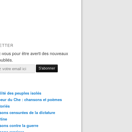
ETTER
-vous pour être averti des nouveaux
publiés.
lité des peuples isolés
eur du Che : chansons et poèmes
toriés
ons censurées de la dictature
tine
ons contre la guerre
sons reprises