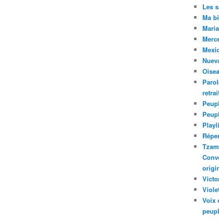
Les 
Ma bi
Maria
Merc
Mexiq
Nuev
Oise
Parol
retra
Peupl
Peup
Playl
Réper
Tzam.
Conve
origi
Victo
Viole
Voix 
peupl