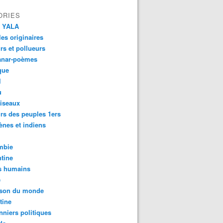
ORIES
 YALA
es originaires
urs et pollueurs
anar-poèmes
que
l
u
iseaux
rs des peuples 1ers
ènes et indiens
mbie
tine
s humains
é
son du monde
tine
nniers politiques