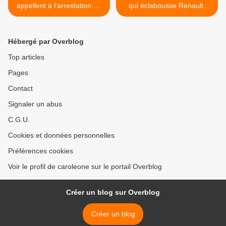
appellent à l'arrestation de
qui éclabousse Renault,
Netanyahu alors qu'il ne
BMW et le Maroc
reste qu'un seul hôpital
(Reporterre) >
dans le nord de Gaza
Hébergé par Overblog
Top articles
Pages
Contact
Signaler un abus
C.G.U.
Cookies et données personnelles
Préférences cookies
Voir le profil de caroleone sur le portail Overblog
Créer un blog sur Overblog
Créer un blog