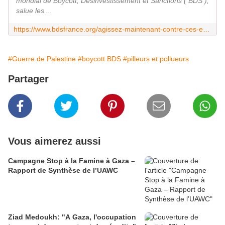
mondial de Boycott, Désinvestissement et Sanctions ( BDS ),
salue les ...
https://www.bdsfrance.org/agissez-maintenant-contre-ces-entreprises-qui-profitent-du-genocide-du-peuple-palestinien/
#Guerre de Palestine
#boycott BDS
#pilleurs et pollueurs
Partager
Vous aimerez aussi
Campagne Stop à la Famine à Gaza –
Rapport de Synthèse de l’UAWC
Ziad Medoukh: "A Gaza, l'occupation