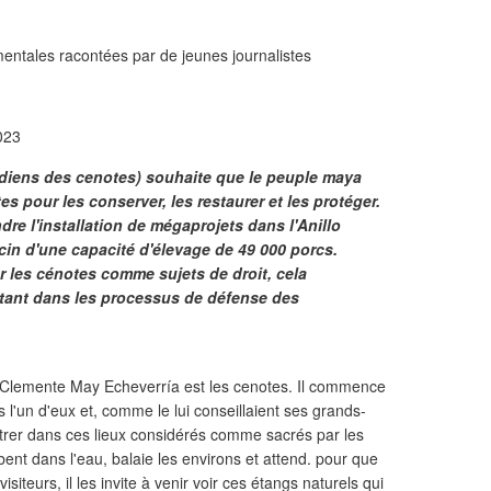
entales racontées par de jeunes journalistes
023
rdiens des cenotes) souhaite que le peuple maya
es pour les conserver, les restaurer et les protéger.
re l'installation de mégaprojets dans l'Anillo
in d'une capacité d'élevage de 49 000 porcs.
r les cénotes comme sujets de droit, cela
rtant dans les processus de défense des
sé Clemente May Echeverría est les cenotes. Il commence
 l'un d'eux et, comme le lui conseillaient ses grands-
ntrer dans ces lieux considérés comme sacrés par les
bent dans l'eau, balaie les environs et attend. pour que
isiteurs, il les invite à venir voir ces étangs naturels qui