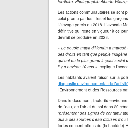
territoire. Photographie Alberto Vélazq
Les actions communautaires se sont p
celui promu par les filles et les garçons
l'élevage porcin en 2018. L'avocate Me
définitive qui reste en vigueur à ce jour
devrait se produire en 2023.
« Le peuple maya d'Homún a marqué un 
des droits en tant que peuple indigène d
qui ont eu le plus grand impact social
il y a environ 10 ans »
, explique l'avoc
Les habitants avaient raison sur la po
diagnostic environnemental de l'activi
l'Environnement et des Ressources nat
Dans le document, l'autorité environnem
de l'eau, de l'air et du sol dans 20 cé
"présentent des signes de contaminatio
dus à des sources d'eau diffuses
d’où 
fortes concentrations de (la bactérie) E