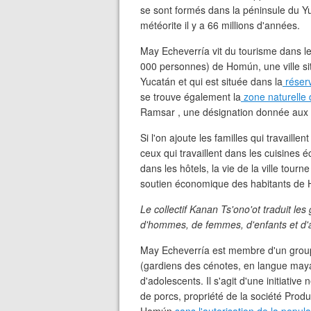
se sont formés dans la péninsule du Y
météorite il y a 66 millions d'années.
May Echeverría vit du tourisme dans l
000 personnes) de Homún, une ville si
Yucatán et qui est située dans la
réserv
se trouve également la
zone naturelle
Ramsar , une désignation donnée aux 
Si l'on ajoute les familles qui travaille
ceux qui travaillent dans les cuisines é
dans les hôtels, la vie de la ville tou
soutien économique des habitants de Ho
Le collectif Kanan Ts'ono'ot traduit l
d'hommes, de femmes, d'enfants et d'a
May Echeverría est membre d'un grou
(gardiens des cénotes, en langue may
d'adolescents. Il s'agit d'une initiativ
de porcs, propriété de la société Produ