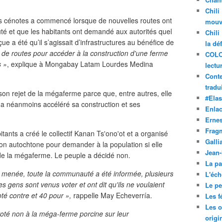
Chili
les cénotes a commencé lorsque de nouvelles routes ont
mouve
té et que les habitants ont demandé aux autorités quel
Chili
çue a été qu’il s’agissait d’infrastructures au bénéfice de
la dé
ait de routes pour accéder à la construction d'une ferme
COLO
s »
, explique à Mongabay Latam Lourdes Medina
lectu
Conte
tradui
n rejet de la mégaferme parce que, entre autres, elle
#Ela
e a néanmoins accéléré sa construction et ses
Enla
Ernes
Frag
itants a créé le collectif Kanan Ts'ono'ot et a organisé
Galli
on autochtone pour demander à la population si elle
Jean
 de la mégaferme. Le peuple a décidé non.
La pa
é menée, toute la communauté a été informée, plusieurs
L'éch
s gens sont venus voter et ont dit qu'ils ne voulaient
Le pet
té contre et 40 pour »,
rappelle May Echeverría.
Les f
Les o
oté non à la méga-ferme porcine sur leur
origi