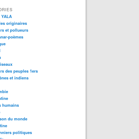
ORIES
 YALA
es originaires
urs et pollueurs
anar-poèmes
que
l
u
iseaux
rs des peuples 1ers
ènes et indiens
mbie
tine
s humains
é
son du monde
tine
nniers politiques