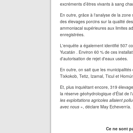
excréments d’êtres vivants à sang cha
En outre, grâce à l'analyse de la zone su
des élevages porcins sur la qualité de
ammoniacal supérieures aux limites adm
enregistrées.
L'enquête a également identifié 507 c
Yucatán . Environ 60 % de ces installat
d'autorisation de rejet d'eaux usées.
En outre, on sait que les municipalité
Tixkokob, Tetiz, Izamal, Ticul et Homú
Et, plus inquiétant encore, 319 élevage
la réserve géohydrologique d'État de 
les exploitations agricoles allaient po
avec nous
», déclare May Echeverría.
Ce ne sont p