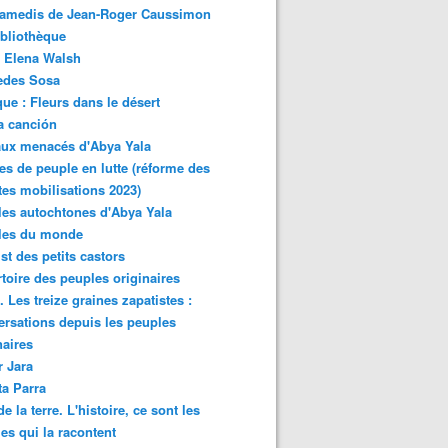
samedis de Jean-Roger Caussimon
bliothèque
 Elena Walsh
edes Sosa
ue : Fleurs dans le désert
a canción
aux menacés d'Abya Yala
es de peuple en lutte (réforme des
ites mobilisations 2023)
es autochtones d'Abya Yala
les du monde
ist des petits castors
toire des peuples originaires
 Les treize graines zapatistes :
rsations depuis les peuples
naires
r Jara
ta Parra
de la terre. L'histoire, ce sont les
es qui la racontent