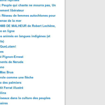
 : Peuple qui chante ne mourra pas, Un
ment libérateur
 : Réseau de femmes autochtones pour
fense de la mer
MB DE MALHEUR de Robert Lechêne,
re en ligne
s animés en langues indigènes (et
ts)
sQueLutam!
ces
t Pignon-Ernest
ments de Neruda
ano
-Max Brua
role comme une flèche
o des palmiers
it Ferrat illustré
élins
iseaux dans la culture des peuples
naires