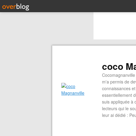
coco Ma
Cocomagnanville 
m'a permis de dev
connaissances et 
essentiellement d
suis appliquée à 
lecteurs qui le s
leur ai dédié : P