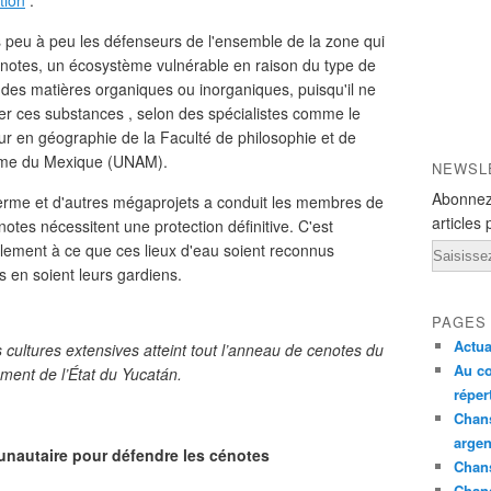
tion
.
 peu à peu les défenseurs de l'ensemble de la zone qui
énotes, un écosystème vulnérable en raison du type de
des matières organiques ou inorganiques, puisqu'il ne
er ces substances , selon des spécialistes comme le
eur en géographie de la Faculté de philosophie et de
onome du Mexique (UNAM).
NEWSL
Abonnez
 ferme et d'autres mégaprojets a conduit les membres de
articles 
otes nécessitent une protection définitive. C'est
alement à ce que ces lieux d'eau soient reconnus
Email
 en soient leurs gardiens.
PAGES
Actua
s cultures extensives atteint tout l’anneau de cenotes du
Au co
ment de l’État du Yucatán.
réper
Chans
argen
nautaire pour défendre les cénotes
Chans
Chan