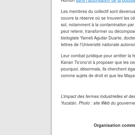
Homún
sans l'autorisation de la popula
Les membres du collectif sont devenus
couvre la réserve où se trouvent les c
sol, notamment à la contamination par 
peut retenir, transformer ou décompos
biologiste Yameli Aguilar Duarte, doct
lettres de l'Université nationale aut
Leur combat juridique pour arrêter la
Kanan Ts'ono'ot à proposer que les cen
pourquoi, désormais, ils cherchent ég
comme sujets de droit et que les Mayas
L’impact des fermes industrielles et de
Yucatán. Photo : site Web du gouverne
Organisation commu