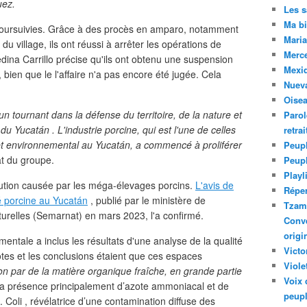
uez.
Les 
Ma bi
oursuivies. Grâce à des procès en amparo, notamment
Maria
 du village, ils ont réussi à arrêter les opérations de
Merc
dina Carrillo précise qu'ils ont obtenu une suspension
Mexiq
, bien que le l'affaire n'a pas encore été jugée. Cela
Nuev
Oise
tournant dans la défense du territoire, de la nature et
Parol
u Yucatán . L'industrie porcine, qui est l'une de celles
retra
 et environnemental au Yucatán, a commencé à proliférer
Peupl
at du groupe.
Peup
Playl
llution causée par les méga-élevages porcins.
L'avis de
Réper
té porcine au Yucatán
, publié par le ministère de
Tzam.
urelles (Semarnat) en mars 2023, l'a confirmé.
Conve
origi
entale a inclus les résultats d'une analyse de la qualité
Victo
notes et les conclusions étaient que ces espaces
Viole
n par de la matière organique fraîche, en grande partie
Voix 
la présence principalement d’azote ammoniacal et de
peupl
. Coli , révélatrice d’une contamination diffuse des