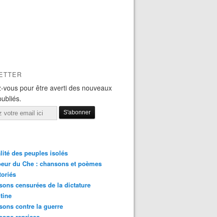
ETTER
-vous pour être averti des nouveaux
publiés.
lité des peuples isolés
eur du Che : chansons et poèmes
toriés
ons censurées de la dictature
tine
ons contre la guerre
sons reprises