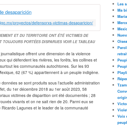
Les 
Ma bi
de desaparición
Maria
digo.mx/proyectos/defensorxs-victimas-desaparicion/
Merc
Mexiq
Nuev
EMENT ET DU TERRITOIRE ONT ÉTÉ VICTIMES DE
Oise
NT TOUJOURS PORTÉES DISPARUES VOIR LE TABLEAU
Parol
 journalistique offrent une dimension de la violence
retra
x qui défendent les rivières, les forêts, les collines et
Peupl
Et surtout les communautés autochtones. Sur les 93
Peup
 Mexique, 62 (67 %) appartiennent à un peuple indigène.
Playl
Réper
e données se sont produits sous l'actuelle administration
Tzam.
fet, du 1er décembre 2018 au 1er août 2023, 58
Conve
riaux victimes de disparition ont été documentés ; 28
origi
trouvés vivants et on ne sait rien de 20. Parmi eux se
Victo
me Ricardo Lagunes et le leader de la communauté
Viole
Voix 
peupl