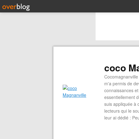
coco Ma
Cocomagnanville 
m'a permis de dev
connaissances et 
essentiellement d
suis appliquée à 
lecteurs qui le s
leur ai dédié : P