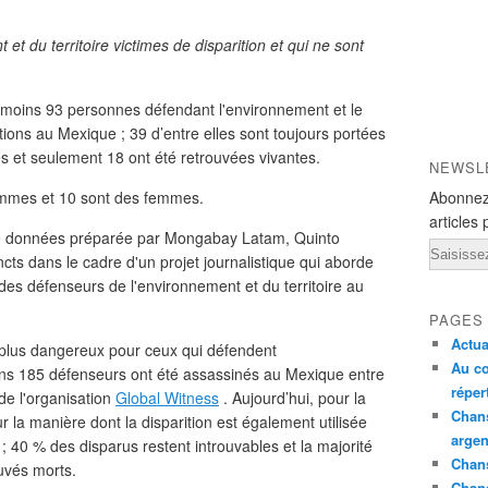
et du territoire victimes de disparition et qui ne sont
u moins 93 personnes défendant l'environnement et le
ritions au Mexique ; 39 d’entre elles sont toujours portées
s et seulement 18 ont été retrouvées vivantes.
NEWSL
ommes et 10 sont des femmes.
Abonnez
articles 
de données préparée par Mongabay Latam, Quinto
Email
ts dans le cadre d'un projet journalistique qui aborde
 des défenseurs de l'environnement et du territoire au
PAGES
Actua
s plus dangereux pour ceux qui défendent
Au co
moins 185 défenseurs ont été assassinés au Mexique entre
réper
de l'organisation
Global Witness
. Aujourd’hui, pour la
Chans
r la manière dont la disparition est également utilisée
argen
 40 % des disparus restent introuvables et la majorité
Chans
uvés morts.
Chan