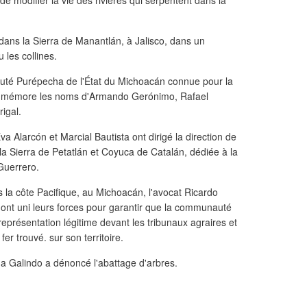
de modifier la vie des rivières qui serpentent dans la
ans la Sierra de Manantlán, à Jalisco, dans un
u les collines.
té Purépecha de l'État du Michoacán connue pour la
ommémore les noms d'Armando Gerónimo, Rafael
igal.
 Alarcón et Marcial Bautista ont dirigé la direction de
la Sierra de Petatlán et Coyuca de Catalán, dédiée à la
Guerrero.
 la côte Pacifique, au Michoacán, l'avocat Ricardo
 ont uni leurs forces pour garantir que la communauté
eprésentation légitime devant les tribunaux agraires et
er trouvé. sur son territoire.
a Galindo a dénoncé l'abattage d'arbres.