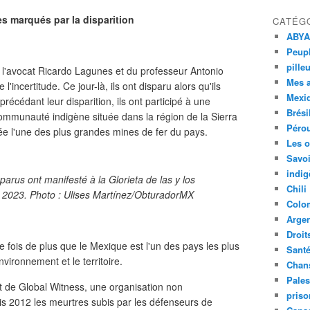
res marqués par la disparition
CATÉG
ABYA
Peupl
pille
 l'avocat Ricardo Lagunes et du professeur Antonio
Mes 
l'incertitude. Ce jour-là, ils ont disparu alors qu'ils
Mexi
récédant leur disparition, ils ont participé à une
Brési
mmunauté indigène située dans la région de la Sierra
Péro
ée l'une des plus grandes mines de fer du pays.
Les o
Savoi
indig
arus ont manifesté à la Glorieta de las y los
Chili
r 2023. Photo : Ulises Martínez/ObturadorMX
Colo
Argen
Droit
 fois de plus que le Mexique est l'un des pays les plus
Sant
vironnement et le territoire.
Chan
Pales
rt de Global Witness, une organisation non
priso
 2012 les meurtres subis par les défenseurs de