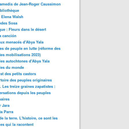
samedis de Jean-Roger Caussimon
bliothèque
 Elena Walsh
edes Sosa
ue : Fleurs dans le désert
a canción
aux menacés d'Abya Yala
es de peuple en lutte (réforme des
ites mobilisations 2023)
es autochtones d'Abya Yala
les du monde
ist des petits castors
toire des peuples originaires
 Les treize graines zapatistes :
rsations depuis les peuples
naires
r Jara
ta Parra
de la terre. L'histoire, ce sont les
es qui la racontent