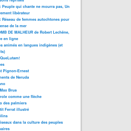
 : Peuple qui chante ne mourra pas, Un
ment libérateur
 : Réseau de femmes autochtones pour
fense de la mer
MB DE MALHEUR de Robert Lechêne,
re en ligne
s animés en langues indigènes (et
ts)
sQueLutam!
ces
t Pignon-Ernest
ments de Neruda
ano
-Max Brua
role comme une flèche
o des palmiers
it Ferrat illustré
élins
iseaux dans la culture des peuples
naires