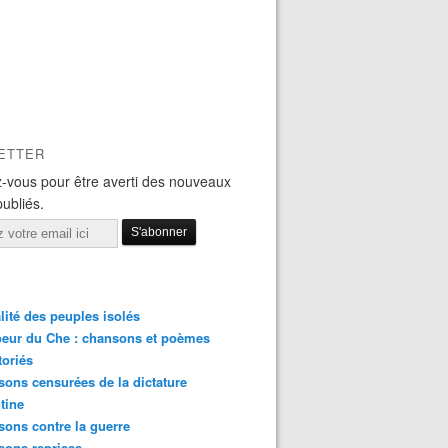
ETTER
-vous pour être averti des nouveaux
publiés.
lité des peuples isolés
eur du Che : chansons et poèmes
toriés
ons censurées de la dictature
tine
ons contre la guerre
sons reprises