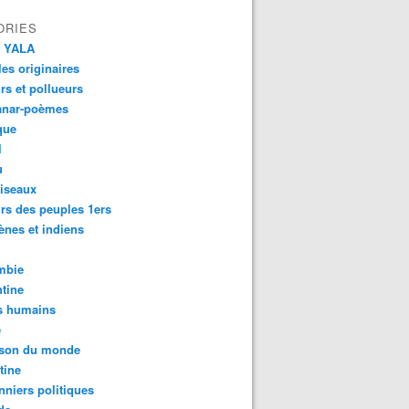
ORIES
 YALA
es originaires
urs et pollueurs
anar-poèmes
que
l
u
iseaux
rs des peuples 1ers
ènes et indiens
mbie
tine
s humains
é
son du monde
tine
nniers politiques