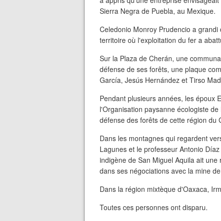
a appris qu'une entreprise envisageait 
Sierra Negra de Puebla, au Mexique.
Celedonio Monroy Prudencio a grandi d
territoire où l'exploitation du fer a abatt
Sur la Plaza de Cherán, une communau
défense de ses forêts, une plaque c
García, Jesús Hernández et Tirso Madr
Pendant plusieurs années, les époux Eva
l'Organisation paysanne écologiste de 
défense des forêts de cette région du 
Dans les montagnes qui regardent vers
Lagunes et le professeur Antonio Díaz
indigène de San Miguel Aquila ait une r
dans ses négociations avec la mine de f
Dans la région mixtèque d'Oaxaca, Irm
Toutes ces personnes ont disparu.