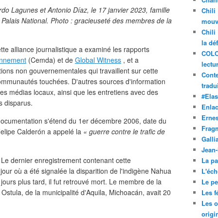
rdo Lagunes et Antonio Díaz, le 17 janvier 2023, famille
Chili
e Palais National. Photo : gracieuseté des membres de la
mouve
Chili
la dé
te alliance journalistique a examiné les rapports
COLO
ronnement
(Cemda) et de
Global Witness
, et a
lectu
ions non gouvernementales qui travaillent sur cette
Conte
communautés touchées. D'autres sources d'information
tradui
les médias locaux, ainsi que les entretiens avec des
#Ela
s disparus.
Enla
Ernes
e documentation s'étend du 1er décembre 2006, date du
Frag
elipe Calderón a appelé la
« guerre contre le trafic de
Galli
Jean
Le dernier enregistrement contenant cette
La pa
our où a été signalée la disparition de l'indigène Nahua
L'éch
ours plus tard, il fut retrouvé mort. Le membre de la
Le pet
tula, de la municipalité d'Aquila, Michoacán, avait 20
Les f
Les o
origi