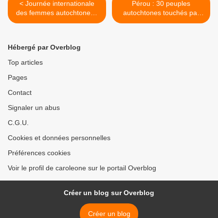
< Journée internationale
Pérou : 30 peuples
des femmes autochtones :
autochtones touchés par
la dirigeante Achuar qui a
l’exploitation minière illégale
obtenu la protection de 50
>
000 hectares de forêt en
Hébergé par Overblog
Équateur
Top articles
Pages
Contact
Signaler un abus
C.G.U.
Cookies et données personnelles
Préférences cookies
Voir le profil de caroleone sur le portail Overblog
Créer un blog sur Overblog
Créer un blog