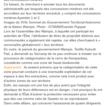
Ce faisant, ils cherchent à annuler tous les documents
administratifs par lesquels des concessions minières ont été
accordées sur leur territoire ancestral, y compris les concessions
minières Ayambis 1 et 2.
Images du XVIe Sommet du Gouvernement Territorial Autonome
de la Nation Wampis. Photo : GTANW/Evaristo Pujupat
Lors de l'assemblée des Wampis, à laquelle ont participé les
autorités de l'État, l'attribution de titres de propriété distincts aux
communautés a également été rejetée, car elles cherchaient à «
reconnaître globalement
» leur territoire.
En outre, le pamuk du gouvernement Wampis, Teófilo Kukush
Pati, a demandé au Sernanp de ne pas continuer à insister sur le
processus de catégorisation de la cerro de Kampankias,
considérée comme une zone de haute biodiversité.
Auparavant ,
ils avaient prévenu que la catégorisation de cette
zone pourrait conduire à une éventuelle exploitation de cet
espace à des fins extractives, comme cela s'est produit avec
d'autres zones de son territoire.
Enfin, les wampis ont une fois de plus averti que l'intégrité
physique de leurs défenseurs est en danger, c'est pourquoi ils ont
demandé à l'État d'activer la protection nécessaire pour éviter
que des cas comme celui de Saweto ne se reproduisent.
Dans cette affaire, qui concerne l'assassinat de quatre dirigeants