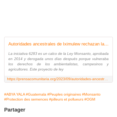
Autoridades ancestrales de Iximulew rechazan la nueva Ley Monsanto
La iniciativa 6283 es un calco de la Ley Monsanto, aprobada
en 2014 y derogada unos días después porque vulneraba
los derechos de los ambientalistas, campesinos y
agricultores. Este proyecto de ley
https://prensacomunitaria.org/2023/09/autoridades-ancestrales-de-iximulew-rechazan-la-nueva-ley-monsanto/
#ABYA YALA
#Guatemala
#Peuples originaires
#Monsanto
#Protection des semences
#pilleurs et pollueurs
#OGM
Partager