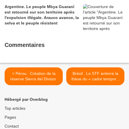
Argentine. Le peuple Mbya Guaraní
est retourné sur son territoire après
l'expulsion illégale. Arauco avance, la
selva et le peuple résistent
Commentaires
< Pérou : Création de la
Brésil : Le STF enterre la
réserve Sierra del Divisor
thèse du « cadre temporel
» des démarcations des
terres autochtones >
Hébergé par Overblog
Top articles
Pages
Contact