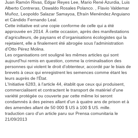
Juan Ramón Rivas, Edgar Reyes Lee, Mario René Azurdia, Luis
Alberto Contreras, Oswaldo Rosales Polanco. , Flavio Valdemar
Muñoz, Leopoldo Salazar Samayoa, Efraín Menéndez Anguiano
et Cándido Fernando Leal.
Cette initiative est une copie conforme de celle qui a été
approuvée en 2014. À cette occasion, après des manifestations
d'agriculteurs, de paysans et d'organisations écologistes qui la
rejetaient, elle a finalement été abrogée sous l'administration
d'Otto Pérez Molina.
Les organisations ont souligné les mêmes articles qui sont
aujourd'hui remis en question, comme la criminalisation des
personnes qui violent le droit d'obtenteur, accordé par le biais de
brevets à ceux qui enregistrent les semences comme étant les
leurs auprès de l'État.
L'Initiative 6283, à l'article 44, établit que ceux qui produisent,
commercialisent et contractent le transport de matériel d'une
variété protégée ou couverte par cette même loi seront
condamnés à des peines allant d'un à quatre ans de prison et à
des amendes allant de 50 000 $ US à 100 $ US. mille.
traduction caro d'un article paru sur Prensa comunitaria le
21/09/2013