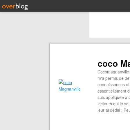
coco Ma
Cocomagnanville 
m'a permis de dev
connaissances et 
essentiellement d
suis appliquée à 
lecteurs qui le s
leur ai dédié : P