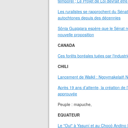
temporel ; Le Projet de Loi devrait êtr
Les ruralistes se rapprochent du Sénat 
autochtones depuis des décennies
Sônia Guajajara espère que le Sénat r
nouvelle proposition
CANADA
Ces forêts boréales tuées par l'industr
CHILI
Lancement de Waikil : Ngoymakelaiñ 
Après 19 ans d’attente, la création de 
approuvée
Peuple : mapuche,
EQUATEUR
Le "Oui" à Yasuní et au Chocó Andino 