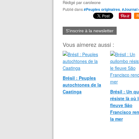
Rédigé par
caroleone
Publié dans
#Peuples originaires
,
#Journal 
R
S'inscrire à la newsletter
Vous aimerez aussi :
Brésil : Peuples
autochtones de la
Caatinga
Brésil : Un q
résiste là où 
fleuve São
Francisco re
la mer