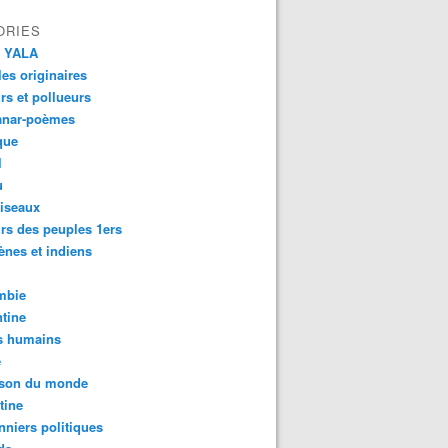
ORIES
 YALA
es originaires
urs et pollueurs
anar-poèmes
que
l
u
iseaux
rs des peuples 1ers
ènes et indiens
mbie
tine
s humains
é
son du monde
tine
nniers politiques