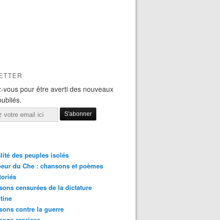
ETTER
-vous pour être averti des nouveaux
publiés.
lité des peuples isolés
eur du Che : chansons et poèmes
toriés
ons censurées de la dictature
tine
ons contre la guerre
sons reprises