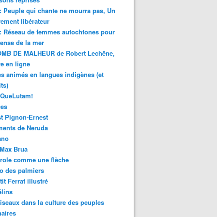
 : Peuple qui chante ne mourra pas, Un
ment libérateur
 : Réseau de femmes autochtones pour
fense de la mer
MB DE MALHEUR de Robert Lechêne,
re en ligne
s animés en langues indigènes (et
ts)
sQueLutam!
ces
t Pignon-Ernest
ments de Neruda
ano
-Max Brua
role comme une flèche
o des palmiers
it Ferrat illustré
élins
iseaux dans la culture des peuples
naires