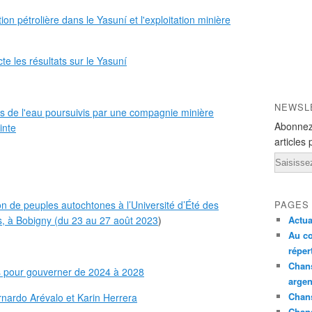
tion pétrolière dans le Yasuní et l'exploitation minière
e les résultats sur le Yasuní
NEWSL
s de l'eau poursuivis par une compagnie minière
Abonnez
inte
articles 
Email
n de peuples autochtones à l’Université d’Été des
PAGES
s, à Bobigny (du 23 au 27 août 2023
)
Actua
Au co
réper
Chans
us pour gouverner de 2024 à 2028
argen
Chans
ernardo Arévalo et Karin Herrera
Chan