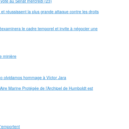
e voté au Sénat mercredi (23)
et réussissent la plus grande attaque contre les droits
éexaminera le cadre temporel et invite à négocier une
ie minière
No olvidamos hommage à Víctor Jara
l’Aire Marine Protégée de l’Archipel de Humboldt est
l'emportent