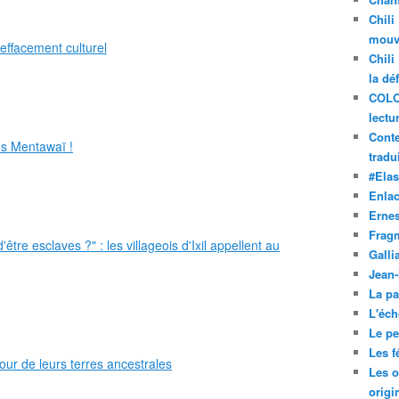
Chili
mouve
effacement culturel
Chili
la dé
COLO
lectu
Conte
es Mentawaï !
tradui
#Ela
Enla
Ernes
Frag
être esclaves ?" : les villageois d'Ixil appellent au
Galli
Jean
La pa
L'éch
Le pet
Les f
our de leurs terres ancestrales
Les o
origi