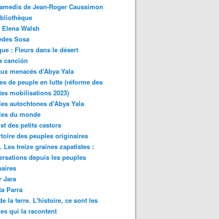
samedis de Jean-Roger Caussimon
bliothèque
 Elena Walsh
edes Sosa
ue : Fleurs dans le désert
a canción
aux menacés d'Abya Yala
es de peuple en lutte (réforme des
ites mobilisations 2023)
es autochtones d'Abya Yala
les du monde
ist des petits castors
toire des peuples originaires
 Les treize graines zapatistes :
rsations depuis les peuples
naires
r Jara
ta Parra
de la terre. L'histoire, ce sont les
es qui la racontent