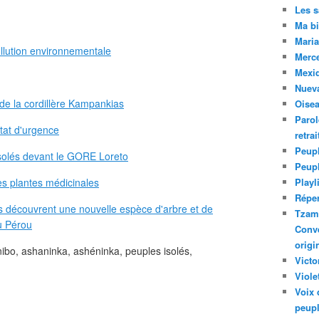
Les 
Ma bi
Maria
llution environnementale
Merc
Mexiq
Nuev
 de la cordillère Kampankias
Oise
Parol
tat d'urgence
retra
Peupl
isolés devant le GORE Loreto
Peup
s plantes médicinales
Playl
Réper
rs découvrent une nouvelle espèce d'arbre et de
Tzam.
u Pérou
Conve
origi
ibo, ashaninka, ashéninka, peuples isolés,
Victo
Viole
Voix 
peupl