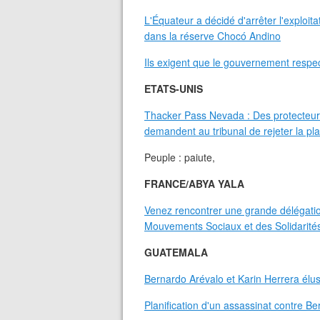
L'Équateur a décidé d'arrêter l'exploita
dans la réserve Chocó Andino
Ils exigent que le gouvernement respect
ETATS-UNIS
Thacker Pass Nevada : Des protecteur
demandent au tribunal de rejeter la pla
Peuple : paiute,
FRANCE/ABYA YALA
Venez rencontrer une grande délégatio
Mouvements Sociaux et des Solidarité
GUATEMALA
Bernardo Arévalo et Karin Herrera él
Planification d'un assassinat contre B