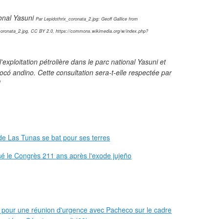
ional Yasuni
Par Lepidothrix_coronata_2.jpg: Geoff Gallice from
x_coronata_2.jpg, CC BY 2.0, https://commons.wikimedia.org/w/index.php?
exploitation pétrolière dans le parc national Yasuni et
hocó andino. Cette consultation sera-t-elle respectée par
!
de Las Tunas se bat pour ses terres
sé le Congrès 211 ans après l'exode jujeño
 pour une réunion d'urgence avec Pacheco sur le cadre