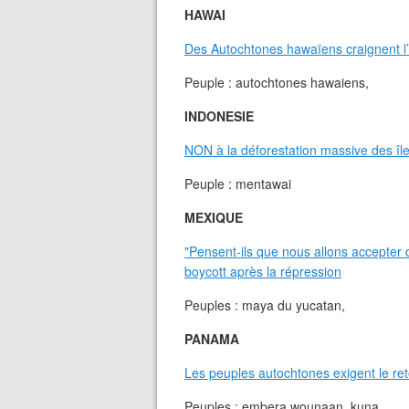
HAWAI
Des Autochtones hawaïens craignent l’
Peuple : autochtones hawaiens,
INDONESIE
NON à la déforestation massive des îl
Peuple : mentawai
MEXIQUE
"Pensent-ils que nous allons accepter d'
boycott après la répression
Peuples : maya du yucatan,
PANAMA
Les peuples autochtones exigent le ret
Peuples : embera wounaan, kuna,