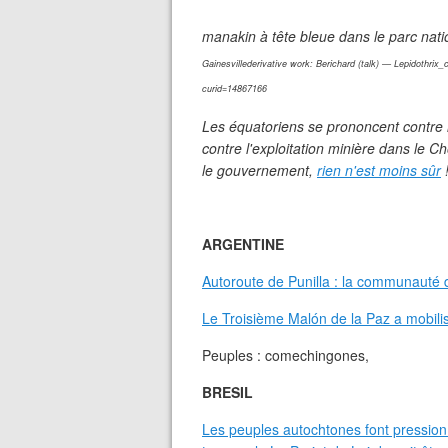
manakin à tête bleue dans le parc nat
Gainesvillederivative work: Berichard (talk) — Lepidothri
curid=14867166
Les équatoriens se prononcent contre l'
contre l'exploitation minière dans le C
le gouvernement,
rien n'est moins sûr
ARGENTINE
Autoroute de Punilla : la communauté 
Le Troisième Malón de la Paz a mobili
Peuples : comechingones,
BRESIL
Les peuples autochtones font pression