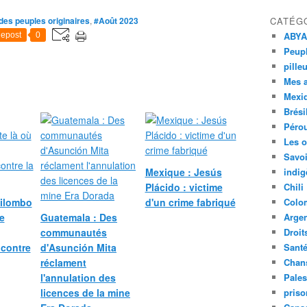
des peuples originaires
,
#Août 2023
CATÉG
ABYA
epost
0
Peupl
pille
Mes 
Mexi
Brési
Péro
Les o
Savoi
Mexique : Jesús
indig
Plácido : victime
Chili
uilombo
d'un crime fabriqué
Colo
le
Guatemala : Des
Argen
communautés
Droit
ncontre
d'Asunción Mita
Sant
réclament
Chan
l'annulation des
Pales
licences de la mine
priso