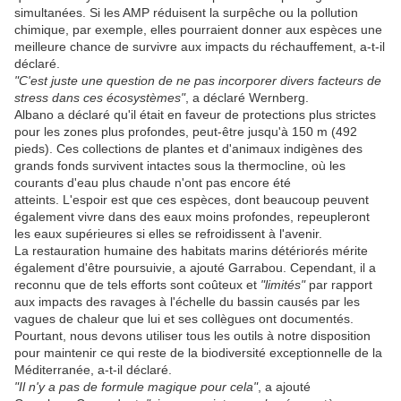
simultanées. Si les AMP réduisent la surpêche ou la pollution
chimique, par exemple, elles pourraient donner aux espèces une
meilleure chance de survivre aux impacts du réchauffement, a-t-il
déclaré.
"C'est juste une question de ne pas incorporer divers facteurs de
stress dans ces écosystèmes"
, a déclaré Wernberg.
Albano a déclaré qu'il était en faveur de protections plus strictes
pour les zones plus profondes, peut-être jusqu'à 150 m (492
pieds). Ces collections de plantes et d'animaux indigènes des
grands fonds survivent intactes sous la thermocline, où les
courants d'eau plus chaude n'ont pas encore été
atteints. L'espoir est que ces espèces, dont beaucoup peuvent
également vivre dans des eaux moins profondes, repeupleront
les eaux supérieures si elles se refroidissent à l'avenir.
La restauration humaine des habitats marins détériorés mérite
également d'être poursuivie, a ajouté Garrabou. Cependant, il a
reconnu que de tels efforts sont coûteux et
"limités"
par rapport
aux impacts des ravages à l'échelle du bassin causés par les
vagues de chaleur que lui et ses collègues ont documentés.
Pourtant, nous devons utiliser tous les outils à notre disposition
pour maintenir ce qui reste de la biodiversité exceptionnelle de la
Méditerranée, a-t-il déclaré.
"Il n'y a pas de formule magique pour cela"
, a ajouté