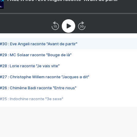
#30 : Eve Angeli raconte "Avant de partir"
#29 : MC Solaar raconte "Bouge de là"
28 : Lorie raconte "Je vais vite"
#27 : Christophe Willem raconte "Jacques a dit"
#26 : Chimène Badi raconte "Entre nous"
#25 : Indochine raconte "3e sexe"
#24 : Zaho raconte "C'est chelou"
#23 : Patrick Bruel raconte "Au café des délices"
#22 : Kyo raconte "Le chemin"