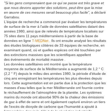
"Si les gens comprenaient que ce qui se passe est très grave et
que nous devons apporter des solutions, peut-être que la mise
en œuvre de ces mesures serait beaucoup plus facile",
a déclaré
Garrabou.
L'équipe de recherche a commencé par évaluer les températures
de surface de la mer à l'aide de données satellitaires datant des
années 1980, ainsi que de relevés de température localisés sur
75 sites dans 11 pays méditerranéens à partir de la base de
données en ligne
T-MEDNet
. Ils ont ensuite analysé les résultats
des études biologiques côtières de 33 équipes de recherche, en
examinant quand, où et quelles espèces ont été touchées par
des extinctions massives que les scientifiques appellent
des événements de mortalité massive .
Les données satellitaires ont montré que la température
moyenne de surface de la Méditerranée a augmenté de 1,2 ° C
(2,2 ° F) depuis le milieu des années 1980, la période d'étude de
cinq ans enregistrant les températures les plus élevées depuis
lors. Cette augmentation est en partie due à la protection que les
masses d'eau telles que la mer Méditerranée ont fournie contre
le réchauffement de l'atmosphère de la planète. Les systèmes
marins du monde ont absorbé 90% de la chaleur des émissions
de gaz à effet de serre et ont également capturé environ un tiers
de l'excès de dioxyde de carbone que l'humanité a ajouté à