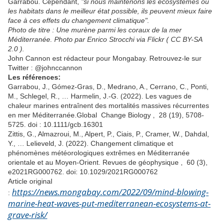
Garrabou. Cependant,
"si nous maintenons les écosystèmes ou
les habitats dans le meilleur état possible, ils peuvent mieux faire
face à ces effets du changement climatique".
Photo de titre : Une murène parmi les coraux de la mer
Méditerranée. Photo par Enrico Strocchi via Flickr ( CC BY-SA
2.0 ).
John Cannon est rédacteur pour Mongabay. Retrouvez-le sur
Twitter : @johnccannon
Les références:
Garrabou, J., Gómez‐Gras, D., Medrano, A., Cerrano, C., Ponti,
M., Schlegel, R., … Harmelin, J.-G. (2022). Les vagues de
chaleur marines entraînent des mortalités massives récurrentes
en mer Méditerranée.Global Change Biology , 28 (19), 5708-
5725. doi : 10.1111/gcb.16301
Zittis, G., Almazroui, M., Alpert, P., Ciais, P., Cramer, W., Dahdal,
Y., … Lelieveld, J. (2022). Changement climatique et
phénomènes météorologiques extrêmes en Méditerranée
orientale et au Moyen-Orient. Revues de géophysique , 60 (3),
e2021RG000762. doi: 10.1029/2021RG000762
Article original
https://news.mongabay.com/2022/09/mind-blowing-
:
marine-heat-waves-put-mediterranean-ecosystems-at-
grave-risk/