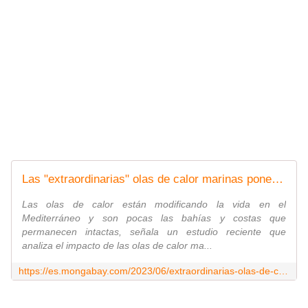
Las "extraordinarias" olas de calor marinas ponen en un grave riesgo a los ecosistemas del Mediterráneo
Las olas de calor están modificando la vida en el
Mediterráneo y son pocas las bahías y costas que
permanecen intactas, señala un estudio reciente que
analiza el impacto de las olas de calor ma...
https://es.mongabay.com/2023/06/extraordinarias-olas-de-calor-marinas-ponen-en-riesgo-a-ecosistemas-mediterraneo/