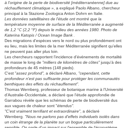
à l'origine de la perte de biodiversité [méditerranéenne] due au
réchauffement climatique »
, a expliqué Paolo Albano, chercheur
principal à la Stazione Zoologica Anton Dohrn en Italie.
Les données satellitaires de l'étude ont montré que la
température moyenne de surface de la Méditerranée a augmenté
de 1,2 °C (2,2 °F) depuis le milieu des années 1980. Photo de
Katerina Katopis / Ocean Image Bank .
Des migrations d'espèces vers le nord ou plus profondément ont
eu lieu, mais les limites de la mer Méditerranée signifient qu'elles
ne peuvent pas aller plus loin.
Les chercheurs rapportent l'incidence d'événements de mortalité
de masse le long de
"milliers de kilomètres de côtes"
jusqu'à des
profondeurs de 45 mètres (148 pieds).
C'est "
assez profond",
a déclaré Albano,
"cependant, cette
profondeur n'est pas suffisante pour protéger les communautés
benthiques des effets du réchauffement".
Thomas Wernberg, professeur de botanique marine à l'Université
d'Australie-Occidentale, a déclaré que l'étude approfondie de
Garrabou révèle que les schémas de perte de biodiversité dus
aux vagues de chaleur sont "
étendus".
"C'est vraiment terrifiant et extraordinaire"
, a déclaré
Wernberg.
"Nous ne parlons pas d'effets individuels isolés dans
un coin étrange de la planète sur un bogue particulièrement
sensible. On parle d'un impact sur l'ensemble de l'écosystème.