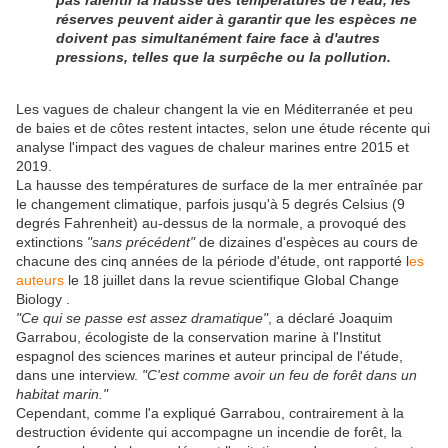
pas ralentir la hausse des températures de l'eau, les
réserves peuvent aider à garantir que les espèces ne
doivent pas simultanément faire face à d'autres
pressions, telles que la surpêche ou la pollution.
Les vagues de chaleur changent la vie en Méditerranée et peu
de baies et de côtes restent intactes, selon une étude récente qui
analyse l'impact des vagues de chaleur marines entre 2015 et
2019.
La hausse des températures de surface de la mer entraînée par
le changement climatique, parfois jusqu'à 5 degrés Celsius (9
degrés Fahrenheit) au-dessus de la normale, a provoqué des
extinctions
"sans précédent"
de dizaines d'espèces au cours de
chacune des cinq années de la période d'étude, ont rapporté l
es
auteurs
le 18 juillet dans la revue scientifique Global Change
Biology .
"Ce qui se passe est assez dramatique"
, a déclaré Joaquim
Garrabou, écologiste de la conservation marine à l'Institut
espagnol des sciences marines et auteur principal de l'étude,
dans une interview.
"C'est comme avoir un feu de forêt dans un
habitat marin."
Cependant, comme l'a expliqué Garrabou, contrairement à la
destruction évidente qui accompagne un incendie de forêt, la