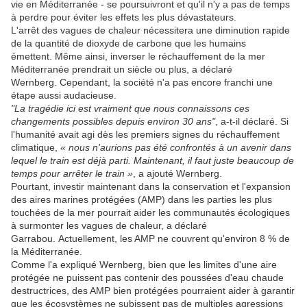
vie en Méditerranée - se poursuivront et qu'il n'y a pas de temps
à perdre pour éviter les effets les plus dévastateurs.
L'arrêt des vagues de chaleur nécessitera une diminution rapide
de la quantité de dioxyde de carbone que les humains
émettent. Même ainsi, inverser le réchauffement de la mer
Méditerranée prendrait un siècle ou plus, a déclaré
Wernberg. Cependant, la société n'a pas encore franchi une
étape aussi audacieuse.
"La tragédie ici est vraiment que nous connaissons ces
changements possibles depuis environ 30 ans"
, a-t-il déclaré. Si
l'humanité avait agi dès les premiers signes du réchauffement
climatique,
« nous n'aurions pas été confrontés à un avenir dans
lequel le train est déjà parti. Maintenant, il faut juste beaucoup de
temps pour arrêter le train »
, a ajouté Wernberg.
Pourtant, investir maintenant dans la conservation et l'expansion
des aires marines protégées (AMP) dans les parties les plus
touchées de la mer pourrait aider les communautés écologiques
à surmonter les vagues de chaleur, a déclaré
Garrabou. Actuellement, les AMP ne couvrent qu'environ 8 % de
la Méditerranée.
Comme l'a expliqué Wernberg, bien que les limites d'une aire
protégée ne puissent pas contenir des poussées d'eau chaude
destructrices, des AMP bien protégées pourraient aider à garantir
que les écosystèmes ne subissent pas de multiples agressions