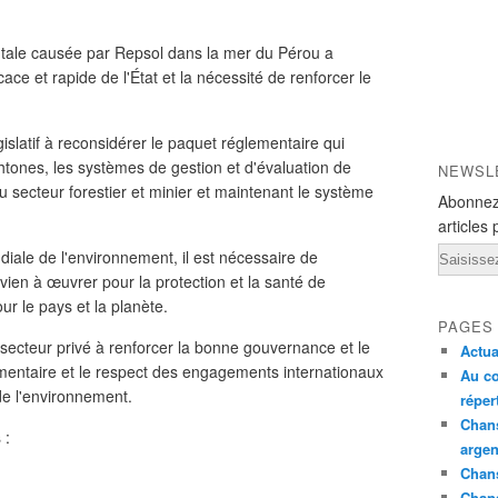
tale causée par Repsol dans la mer du Pérou a
ce et rapide de l'État et la nécessité de renforcer le
égislatif à reconsidérer le paquet réglementaire qui
chtones, les systèmes de gestion et d'évaluation de
NEWSL
u secteur forestier et minier et maintenant le système
Abonnez
articles 
Email
ale de l'environnement, il est nécessaire de
vien à œuvrer pour la protection et la santé de
ur le pays et la planète.
PAGES
le secteur privé à renforcer la bonne gouvernance et le
Actua
ementaire et le respect des engagements internationaux
Au co
de l'environnement.
réper
Chans
 :
argen
Chans
Chan