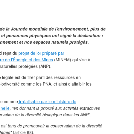
 de la Journée mondiale de l'environnement, plus de
e et personnes physiques ont signé la déclaration :
ronnement et nos espaces naturels protégés.
nd rejet du
projet de loi préparé par
re de l'Énergie et des Mines
(MINEM) qui vise à
 naturelles protégées (ANP).
ive légale est de tirer parti des ressources en
odiversité comme les PNA, et ainsi d'affaiblir les
uée comme
irréalisable par le ministère de
nnelle
,
"en donnant la priorité aux activités extractives
rvation de la diversité biologique dans les ANP".
t est tenu de promouvoir la conservation de la diversité
otégés"
(article 68).