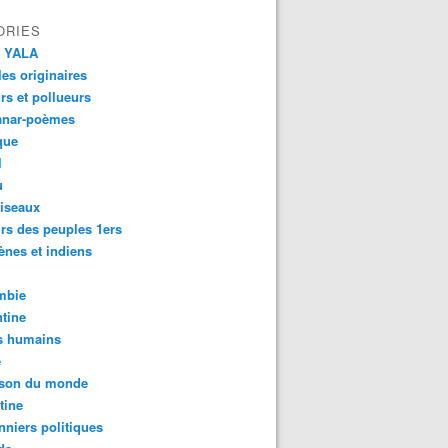
ORIES
 YALA
es originaires
urs et pollueurs
anar-poèmes
que
l
u
iseaux
rs des peuples 1ers
ènes et indiens
mbie
tine
s humains
é
son du monde
tine
nniers politiques