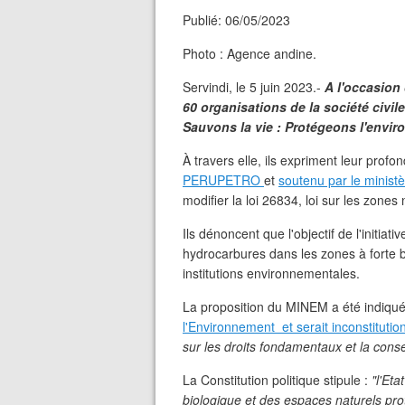
Publié: 06/05/2023
Photo : Agence andine.
Servindi, le 5 juin 2023.-
A l'occasion
60 organisations de la société civil
Sauvons la vie : Protégeons l'envi
À travers elle, ils expriment leur profo
PERUPETRO
et
soutenu par le ministè
modifier la loi 26834, loi sur les zones
Ils dénoncent que l'objectif de l'initiat
hydrocarbures dans les zones à forte bi
institutions environnementales.
La proposition du MINEM a été indiq
l'Environnement et serait inconstitutio
sur les droits fondamentaux et la conse
La Constitution politique stipule :
"l'Eta
biologique et des espaces naturels pr