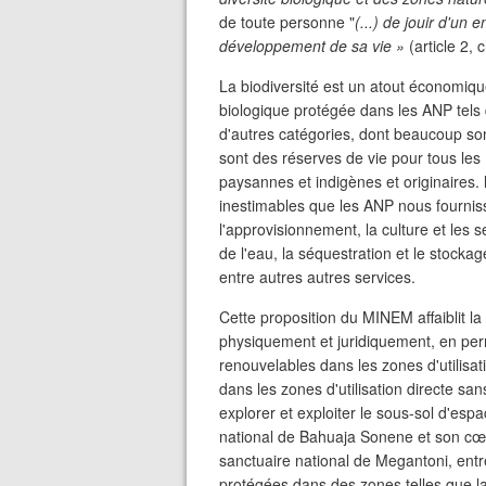
de toute personne "
(...) de jouir d'un
développement de sa vie »
(article 2, c
La biodiversité est un atout économiq
biologique protégée dans les ANP tels 
d'autres catégories, dont beaucoup sont 
sont des réserves de vie pour tous le
paysannes et indigènes et originaires. 
inestimables que les ANP nous fournissent
l'approvisionnement, la culture et les 
de l'eau, la séquestration et le stockag
entre autres autres services.
Cette proposition du MINEM affaiblit la
physiquement et juridiquement, en perm
renouvelables dans les zones d'utilisatio
dans les zones d'utilisation directe san
explorer et exploiter le sous-sol d'esp
national de Bahuaja Sonene et son cœu
sanctuaire national de Megantoni, entre
protégées dans des zones telles que l