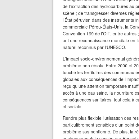
de l'extraction des hydrocarbures au pr
scène ; de transgresser diverses rég
l'État péruvien dans des instruments i
commerciale Pérou-États-Unis, la Conven
Convention 169 de l'OIT, entre autres
ont une reconnaissance mondiale en ta
naturel reconnus par l'UNESCO.
L'impact socio-environnemental génér
problème non résolu. Entre 2000 et 2
touché les territoires des communautés
globales aux conséquences de l'impact
reçu qu'une attention temporaire insuff
accès à une eau saine, la nourriture 
conséquences sanitaires, tout cela à 
et sociale.
Rendre plus flexible l'utilisation des r
particulièrement sensibles d'un point d
problème susmentionné. De plus, la rép
environnementale causée par Repsol d