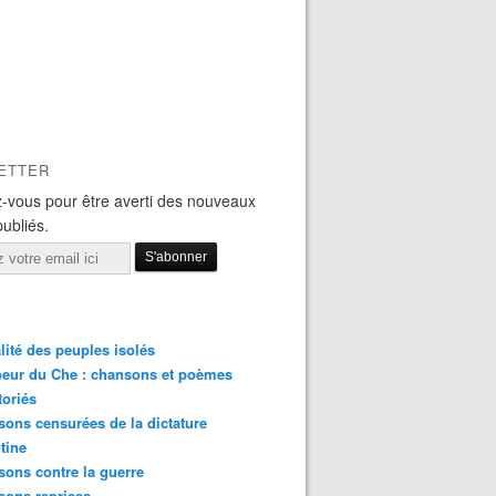
ETTER
-vous pour être averti des nouveaux
publiés.
lité des peuples isolés
eur du Che : chansons et poèmes
toriés
ons censurées de la dictature
tine
ons contre la guerre
sons reprises