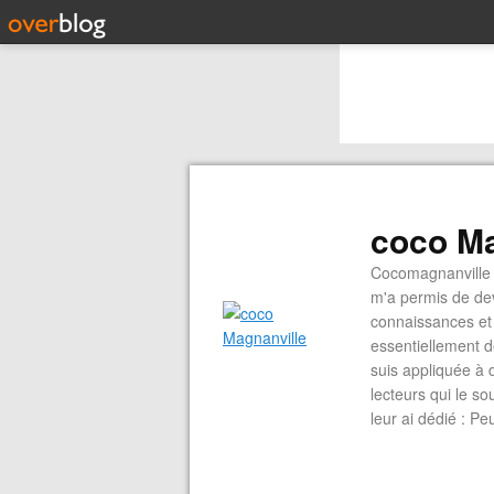
coco Ma
Cocomagnanville 
m'a permis de dev
connaissances et 
essentiellement d
suis appliquée à 
lecteurs qui le s
leur ai dédié : P