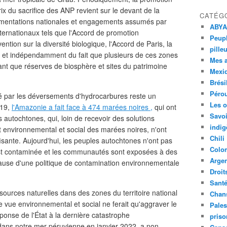
ix du sacrifice des ANP revient sur le devant de la
CATÉG
lementations nationales et engagements assumés par
ABYA
nternationaux tels que l'Accord de promotion
Peupl
tion sur la diversité biologique, l'Accord de Paris, la
pille
 ; et indépendamment du fait que plusieurs de ces zones
Mes 
nt que réserves de biosphère et sites du patrimoine
Mexi
Brési
Péro
é par les déversements d'hydrocarbures reste un
Les o
019,
l'Amazonie a fait face à 474 marées noires ,
qui ont
Savoi
 autochtones, qui, loin de recevoir des solutions
indig
 environnemental et social des marées noires, n'ont
Chili
isante. Aujourd'hui, les peuples autochtones n'ont pas
Colo
est contaminée et les communautés sont exposées à des
Argen
cause d'une politique de contamination environnementale
Droit
Sant
essources naturelles dans des zones du territoire national
Chan
e vue environnemental et social ne ferait qu'aggraver le
Pales
onse de l'État à la dernière catastrophe
priso
ans notre mer péruvienne en janvier 2022, a non