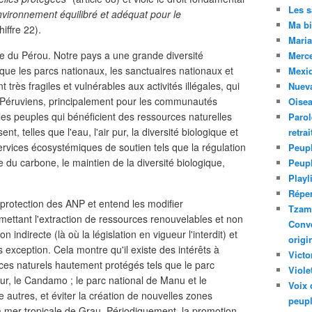
Les 
 environnement équilibré et adéquat pour le
Ma bi
hiffre 22).
Maria
ue du Pérou. Notre pays a une grande diversité
Merc
que les parcs nationaux, les sanctuaires nationaux et
Mexiq
très fragiles et vulnérables aux activités illégales, qui
Nuev
s Péruviens, principalement pour les communautés
Oise
les peuples qui bénéficient des ressources naturelles
Parol
, telles que l'eau, l'air pur, la diversité biologique et
retra
services écosystémiques de soutien tels que la régulation
Peupl
e du carbone, le maintien de la diversité biologique,
Peup
Playl
Réper
 protection des ANP et entend les modifier
Tzam.
ettant l'extraction de ressources renouvelables et non
Conve
n indirecte (là où la législation en vigueur l'interdit) et
origi
s exception. Cela montre qu'il existe des intérêts à
Victo
aces naturels hautement protégés tels que le parc
Viole
r, le Candamo ; le parc national de Manu et le
Voix 
 autres, et éviter la création de nouvelles zones
peupl
a mer tropicale de Grau. Périodiquement, la promotion