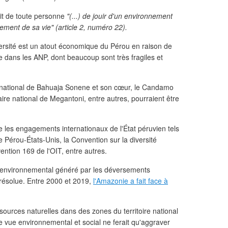
oit de toute personne
"(...) de jouir d'un environnement
ement de sa vie" (article 2, numéro 22).
rsité est un atout économique du Pérou en raison de
e dans les ANP, dont beaucoup sont très fragiles et
c national de Bahuaja Sonene et son cœur, le Candamo
aire national de Megantoni, entre autres, pourraient être
e les engagements internationaux de l'État péruvien tels
Pérou-États-Unis, la Convention sur la diversité
vention 169 de l'OIT, entre autres.
io-environnemental généré par les déversements
résolue. Entre 2000 et 2019,
l'Amazonie a fait face à
essources naturelles dans des zones du territoire national
e vue environnemental et social ne ferait qu'aggraver