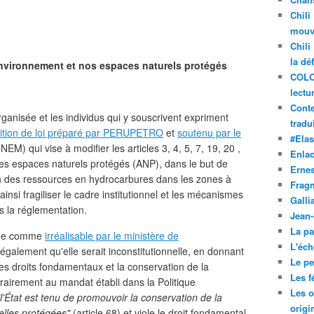
Chili
mouve
Chili
la dé
environnement et nos espaces naturels protégés
COLO
lectu
Conte
organisée et les individus qui y souscrivent expriment
tradui
sition de loi préparé par PERUPETRO
et
soutenu par le
#Ela
NEM) qui vise à modifier les articles 3, 4, 5, 7, 19, 20 ,
Enla
les espaces naturels protégés (ANP), dans le but de
Ernes
ation des ressources en hydrocarbures dans les zones à
Frag
 ainsi fragiliser le cadre institutionnel et les mécanismes
Galli
s la réglementation.
Jean
La pa
quée comme
irréalisable par le ministère de
L'éch
galement qu'elle serait inconstitutionnelle, en donnant
Le pet
r les droits fondamentaux et la conservation de la
Les f
trairement au mandat établi dans la Politique
Les o
"l'État est tenu de promouvoir la conservation de la
origi
relles protégées"
(article 68) et viole le droit fondamental