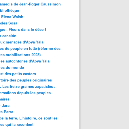
samedis de Jean-Roger Caussimon
bliothèque
 Elena Walsh
edes Sosa
ue : Fleurs dans le désert
a canción
aux menacés d'Abya Yala
es de peuple en lutte (réforme des
ites mobilisations 2023)
es autochtones d'Abya Yala
les du monde
ist des petits castors
toire des peuples originaires
 Les treize graines zapatistes :
rsations depuis les peuples
naires
r Jara
ta Parra
de la terre. L'histoire, ce sont les
es qui la racontent