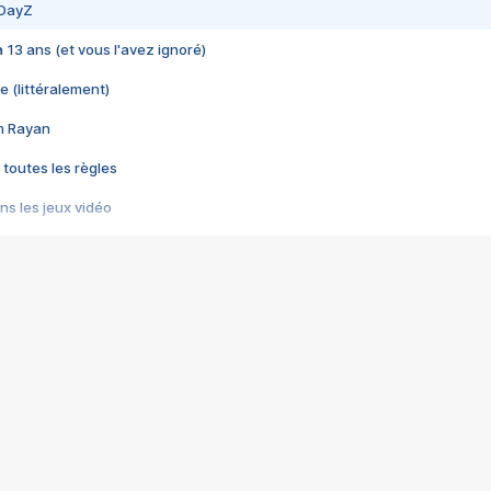
 DayZ
 a 13 ans (et vous l'avez ignoré)
e (littéralement)
im Rayan
 toutes les règles
s les jeux vidéo
us choquant de Rockstar ? - Le scandale BULLY
e plus moche de Steam
du RÊVE tourne au CAUCHEMAR
pendant 8 heures
it… à tort
umiliés par un jeu vidéo
ire - Final Fantasy 8