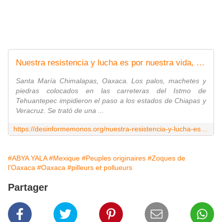
Nuestra resistencia y lucha es por nuestra vida, recalcan zoques de Los Chimalapas
Santa María Chimalapas, Oaxaca. Los palos, machetes y
piedras colocados en las carreteras del Istmo de
Tehuantepec impidieron el paso a los estados de Chiapas y
Veracruz. Se trató de una ...
https://desinformemonos.org/nuestra-resistencia-y-lucha-es-por-nuestra-vida-recalcan-zoques-de-los-chimalapas/
#ABYA YALA
#Mexique
#Peuples originaires
#Zoques de
l'Oaxaca
#Oaxaca
#pilleurs et pollueurs
Partager