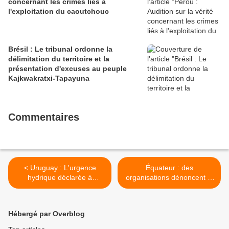
concernant les crimes liés à
l'exploitation du caoutchouc
Brésil : Le tribunal ordonne la
délimitation du territoire et la
présentation d'excuses au peuple
Kajkwakratxi-Tapayuna
Commentaires
< Uruguay : L'urgence
Équateur : des
hydrique déclarée à
organisations dénoncent le
Montevideo
fait que les prêts de la
Banque mondiale et de la
BID pour financer des
Hébergé par Overblog
élevages de porcs et de
poulets ont ignoré les