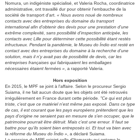
Nomura, un indigéniste spécialisé, et Valeria Rocha, coordinatrice
administrative, ont travaillé dur pour obtenir l'embauche de la
société de transport d'art.
« Nous avons noué de nombreux
contacts avec des entreprises du domaine du transport
international afin d'obtenir des devis pour une prestation d'une
extrême complexité, sans possibilité d'inspection anticipée, les
contacts avec Lille pour déterminer cette possibilité étant restés
infructueux. Pendant la pandémie, le Museu do Índio est resté en
contact avec des entreprises du domaine à la recherche d'une
solution, mais il n'y avait pas de possibilité de devis, car les
entreprises françaises qui fabriquaient les emballages
nécessaires étaient fermées »
, a rapporté Valeria.
Hors exposition
En 2015, le MPF se joint à l'affaire. Selon le procureur Sergio
Suiama, il ne fait aucun doute que les objets ont été retrouvés
irrégulièrement en France durant cette période.
"Ce qui est plus
triste, c'est que ce matériel n'est même pas exposé. Dans ce type
de cas, il est courant que les pays européens prétendent que les
pays d'origine ne seraient pas en mesure de s'en occuper, que le
patrimoine pourrait être détruit. Mais c'est une erreur. Il faut se
battre pour qu'ils soient bien entreposés ici. Et tout va bien avec
la réforme du Museu do Índio »
, a déclaré Suiama.
La pression du MPF rejoint celle d'Itamaraty qui entame le