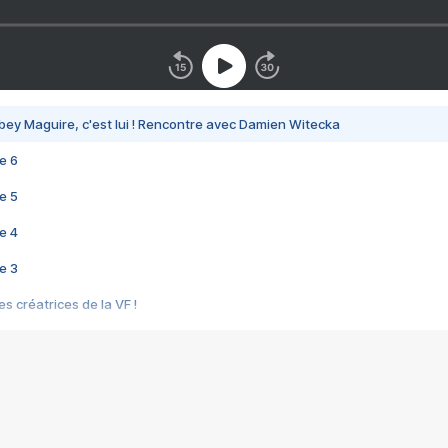
bey Maguire, c'est lui ! Rencontre avec Damien Witecka
e 6
e 5
e 4
e 3
s créatrices de la VF !
e 2
e 1
e Mektoub My Love arrive enfin ! Rencontre avec Shaïn Boumedine et Sal