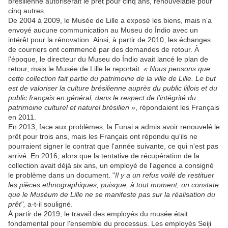
brésilienne autoriserait le prêt pour cinq ans, renouvelable pour
cinq autres.
De 2004 à 2009, le Musée de Lille a exposé les biens, mais n'a
envoyé aucune communication au Museu do Índio avec un
intérêt pour la rénovation. Ainsi, à partir de 2010, les échanges
de courriers ont commencé par des demandes de retour. À
l'époque, le directeur du Museu do Índio avait lancé le plan de
retour, mais le Musée de Lille le reportait.
« Nous pensons que
cette collection fait partie du patrimoine de la ville de Lille. Le but
est de valoriser la culture brésilienne auprès du public lillois et du
public français en général, dans le respect de l'intégrité du
patrimoine culturel et naturel brésilien »
, répondaient les Français
en 2011.
En 2013, face aux problèmes, la Funai a admis avoir renouvelé le
prêt pour trois ans, mais les Français ont répondu qu'ils ne
pourraient signer le contrat que l'année suivante, ce qui n'est pas
arrivé. En 2016, alors que la tentative de récupération de la
collection avait déjà six ans, un employé de l'agence a consigné
le problème dans un document. "
Il y a un refus voilé de restituer
les pièces ethnographiques, puisque, à tout moment, on constate
que le Muséum de Lille ne se manifeste pas sur la réalisation du
prêt",
a-t-il souligné.
À partir de 2019, le travail des employés du musée était
fondamental pour l'ensemble du processus. Les employés Seiji