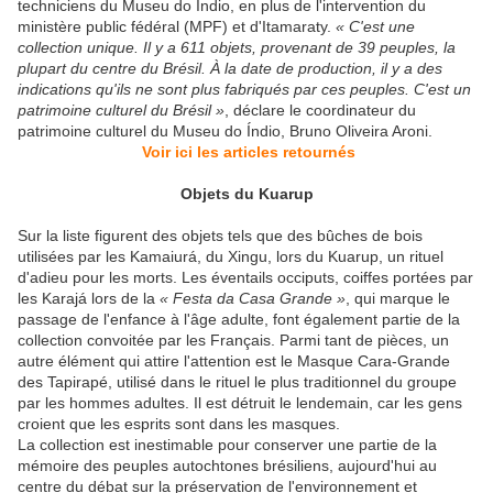
techniciens du Museu do Índio, en plus de l'intervention du
ministère public fédéral (MPF) et d'Itamaraty.
« C'est une
collection unique. Il y a 611 objets, provenant de 39 peuples, la
plupart du centre du Brésil. À la date de production, il y a des
indications qu'ils ne sont plus fabriqués par ces peuples. C'est un
patrimoine culturel du Brésil »
, déclare le coordinateur du
patrimoine culturel du Museu do Índio, Bruno Oliveira Aroni.
Voir ici les articles retournés
Objets du Kuarup
Sur la liste figurent des objets tels que des bûches de bois
utilisées par les Kamaiurá, du Xingu, lors du Kuarup, un rituel
d'adieu pour les morts. Les éventails occiputs, coiffes portées par
les Karajá lors de la
« Festa da Casa Grande »
, qui marque le
passage de l'enfance à l'âge adulte, font également partie de la
collection convoitée par les Français. Parmi tant de pièces, un
autre élément qui attire l'attention est le Masque Cara-Grande
des Tapirapé, utilisé dans le rituel le plus traditionnel du groupe
par les hommes adultes. Il est détruit le lendemain, car les gens
croient que les esprits sont dans les masques.
La collection est inestimable pour conserver une partie de la
mémoire des peuples autochtones brésiliens, aujourd'hui au
centre du débat sur la préservation de l'environnement et