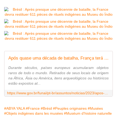
Após quase uma década de batalha, França terá que devolver 611 peças de rituais indígenas ao Museu do Índio. Conheça as relíquias
Durante séculos, países europeus acumularam objetos
raros de todo o mundo. Retirados de seus locais de origem
na África, Ásia ou América, itens arqueológicos ou históricos
estão expostos at...
https://www.gov.br/funai/pt-br/assuntos/noticias/2023/apos-quase-uma-decada-de-batalha-franca-tera-que-devolver-611-pecas-de-rituais-indigenas-ao-museu-do-indio-conheca-as-reliquias
#ABYA YALA
#France
#Brésil
#Peuples originaires
#Musées
#Objets indigènes dans les musées
#Muséum d'histoire naturelle