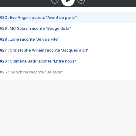
#30 : Eve Angeli raconte "Avant de partir"
#29 : MC Solaar raconte "Bouge de là"
28 : Lorie raconte "Je vais vite"
#27 : Christophe Willem raconte "Jacques a dit"
#26 : Chimène Badi raconte "Entre nous"
#25 : Indochine raconte "3e sexe"
#24 : Zaho raconte "C'est chelou"
#23 : Patrick Bruel raconte "Au café des délices"
#22 : Kyo raconte "Le chemin"
#21 : Nolwenn Leroy raconte "Cassé"
#20 : Patrick Hernandez raconte "Born to be alive"