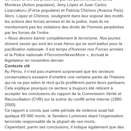
Monteza (Action populaire), Jeny López et Juan Carlos
Lizarzaburu (Force populaire) et Patricia Chirinos (Avanza País).
Alors, López et Chirinos, soulignent dans leur exposé des motifs
les actions des forces armées et de la police, mais ils ne
mentionnent pas les violations des droits de l'homme perpétrées
par les forces de l'ordre.
« Nous devons bannir complètement le terrorisme. Nos jeunes
doivent savoir qui sont les vrais héros qui se sont battus pour la
pacification nationale. Il est temps d'honorer nos Forces armées
et la Police nationale #TerrorismNeverMore »
, écrivait le
législateur en novembre dernier.
Contexte clé
Au Pérou, il n'est pas vraiment surprenant que les secteurs
conservateurs essaient d'omettre une certaine partie de l'histoire
qui ne va pas selon le récit qu'ils prolifèrent parmi leurs partisans.
Cela explique pourquoi ce secteur a toujours été réticent à
accepter les conclusions du rapport de la Commission Vérité et
Réconciliation (CVR) sur la scène du conflit armé interne (1980-
2000).
Ce rapport a conclu que cette période de violence avait fait
quelque 69 000 morts, le Sendero Luminoso étant l'organisation
terroriste responsable de la plupart de ces morts.
Cependant, parmi ses conclusions, il indique également que des