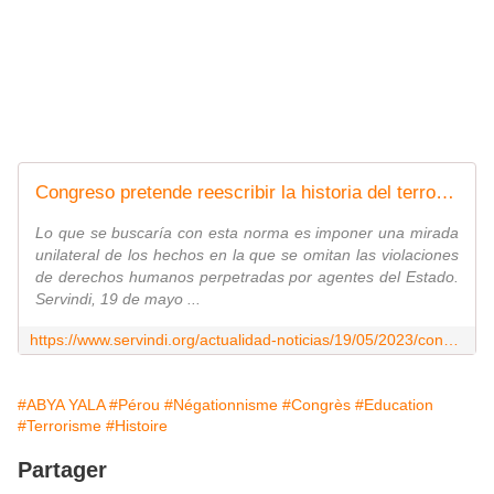
Congreso pretende reescribir la historia del terrorismo en las escuelas
Lo que se buscaría con esta norma es imponer una mirada
unilateral de los hechos en la que se omitan las violaciones
de derechos humanos perpetradas por agentes del Estado.
Servindi, 19 de mayo ...
https://www.servindi.org/actualidad-noticias/19/05/2023/congreso-pretende-reescribir-la-historia-del-terrorismo-en-las
#ABYA YALA
#Pérou
#Négationnisme
#Congrès
#Education
#Terrorisme
#Histoire
Partager