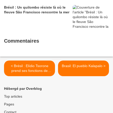
Brésil : Un quilombo résiste là où le
fleuve São Francisco rencontre la mer
Commentaires
< Brésil : Elídio Tsorone
Brasil: El pueblo Kalapalo >
prend ses fonctions de
coordinateur de l'unité
régionale de la Funai à
Ribeirão Cascalheira (Mato
Hébergé par Overblog
Grosso)
Top articles
Pages
Contact