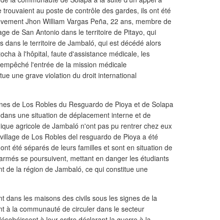
 trouvaient au poste de contrôle des gardes, ils ont été
rièvement Jhon William Vargas Peña, 22 ans, membre de
llage de San Antonio dans le territoire de Pitayo, qui
s dans le territoire de Jambaló, qui est décédé alors
 tocha à l'hôpital, faute d'assistance médicale, les
empêché l'entrée de la mission médicale
ue une grave violation du droit international
nes de Los Robles du Resguardo de Pioya et de Solapa
dans une situation de déplacement interne et de
nique agricole de Jambaló n'ont pas pu rentrer chez eux
 village de Los Robles del resguardo de Pioya a été
 ont été séparés de leurs familles et sont en situation de
armés se poursuivent, mettant en danger les étudiants
 de la région de Jambaló, ce qui constitue une
t dans les maisons des civils sous les signes de la
ent à la communauté de circuler dans le secteur
i désobéissent à leur ordre déclarant la guerre à la