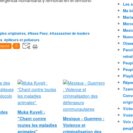
rgencia-humanitaria-y-territorial-en-el-territorio-
Les 
Ma bi
Maria
Merc
Mexiq
les originaires
,
#Nasa Paez
,
#Assassinat de leaders
Nuev
ns
,
#pilleurs et pollueurs
Oise
epost
0
Parol
retra
Peupl
Peup
Playl
Réper
Tzam.
Conve
origi
Victo
 des
Muka Kuyeli :
Viole
"Chant contre
Mexique - Guerrero :
Voix 
toutes les maladies
Violence et
peupl
animales"
criminalisation des