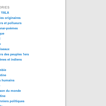
ORIES
 YALA
es originaires
urs et pollueurs
anar-poèmes
que
l
u
iseaux
rs des peuples 1ers
ènes et indiens
mbie
tine
s humains
é
son du monde
tine
nniers politiques