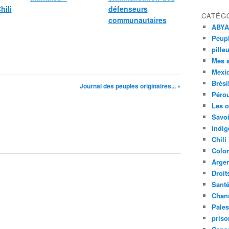
hili
défenseurs
CATÉG
communautaires
ABYA
Peupl
pille
Mes 
Mexi
Brési
Journal des peuples originaires... »
Péro
Les o
Savoi
indig
Chili
Colo
Argen
Droit
Sant
Chan
Pales
priso