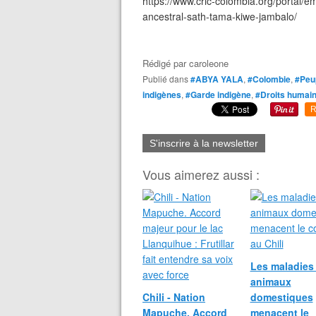
https://www.cric-colombia.org/portal/eme
ancestral-sath-tama-kiwe-jambalo/
Rédigé par
caroleone
Publié dans
#ABYA YALA
,
#Colombie
,
#Peup
indigènes
,
#Garde indigène
,
#Droits humai
R
S'inscrire à la newsletter
Vous aimerez aussi :
Les maladies
animaux
Chili - Nation
domestiques
Mapuche. Accord
menacent le