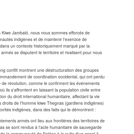
ama Kiwe Jambaló, nous nous sommes efforcés de
unautés indigènes et de maintenir l'exercice de
mie dans un contexte historiquement marqué par la
 armés se disputent le territoire et rivalisent pour nous
g conflit montrent une déstructuration des groupes
ommandement de coordination occidental, qui ont perdu
ue de révolution, comme le confirment les événements
 ils s'affrontent en laissant la population civile entre
tion du droit international humanitaire, affectant la vie
droits de l'homme kiwe Thegnas (gardiens indigènes)
orités indigènes, dans des faits qui le démontrent :
tements armés ont lieu aux frontières des territoires de
as se sont rendus à l'acte humanitaire de sauvegarde
t de la communauté de Solápa à la suite d'un appel à