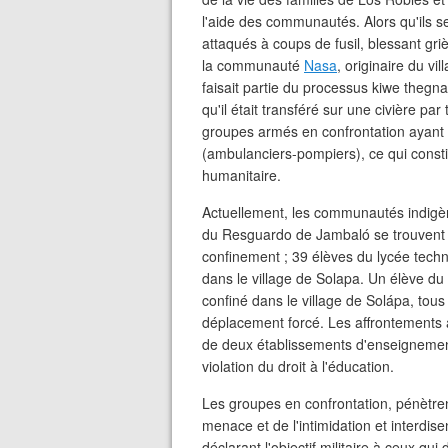
l'aide des communautés. Alors qu'ils se
attaqués à coups de fusil, blessant g
la communauté
Nasa
, originaire du vi
faisait partie du processus kiwe thegna
qu'il était transféré sur une civière par
groupes armés en confrontation ayant 
(ambulanciers-pompiers), ce qui constit
humanitaire.
Actuellement, les communautés indigè
du Resguardo de Jambaló se trouvent 
confinement ; 39 élèves du lycée tech
dans le village de Solapa. Un élève du
confiné dans le village de Solápa, tous
déplacement forcé. Les affrontements 
de deux établissements d'enseignement
violation du droit à l'éducation.
Les groupes en confrontation, pénètren
menace et de l'intimidation et interdis
déclarant l'objectif militaire à ceux qu