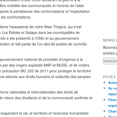
a libre mobilité des communautés et l'entrée de l'aide
rès la persistance des confrontations et l'exploitation
 les confrontations.
dions l'assassinat de notre Kiwe Thegna, qui s'est
re Los Robles et Solapa dans les municipalités de
rôle a été présenté à l'ONU et au gouvernement
NEWSL
ion et fait partie de l'un des 66 postes de contrôle
Abonnez
articles 
ouvernement national de procéder d'urgence à la
Email
ble par des engins explosifs MAP et MUSE, et de mettre
précaution MC 255 de 2011 pour protéger le territoire
ve atteinte aux droits humains et collectifs des peuples
PAGES
Actua
Au co
ons nationales et internationales des droits de
réper
le retour des étudiants et de la communauté confinée et
Chans
argen
Chans
pectent la vie, le territoire et l'exercice humanitaire
Chan