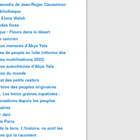
samedis de Jean-Roger Caussimon
bliothèque
 Elena Walsh
edes Sosa
ue : Fleurs dans le désert
a canción
aux menacés d'Abya Yala
es de peuple en lutte (réforme des
ites mobilisations 2023)
es autochtones d'Abya Yala
les du monde
ist des petits castors
toire des peuples originaires
 Les treize graines zapatistes :
rsations depuis les peuples
naires
r Jara
ta Parra
de la terre. L'histoire, ce sont les
es qui la racontent