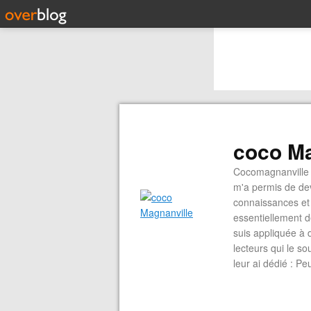
coco Ma
Cocomagnanville 
m'a permis de dev
connaissances et 
essentiellement d
suis appliquée à 
lecteurs qui le s
leur ai dédié : P