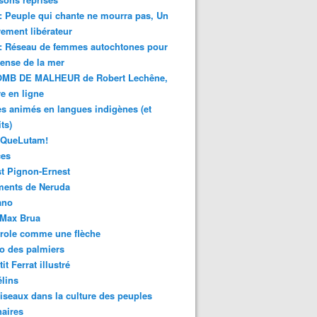
 : Peuple qui chante ne mourra pas, Un
ment libérateur
 : Réseau de femmes autochtones pour
fense de la mer
MB DE MALHEUR de Robert Lechêne,
re en ligne
s animés en langues indigènes (et
ts)
sQueLutam!
ces
t Pignon-Ernest
ments de Neruda
ano
-Max Brua
role comme une flèche
o des palmiers
it Ferrat illustré
élins
iseaux dans la culture des peuples
naires