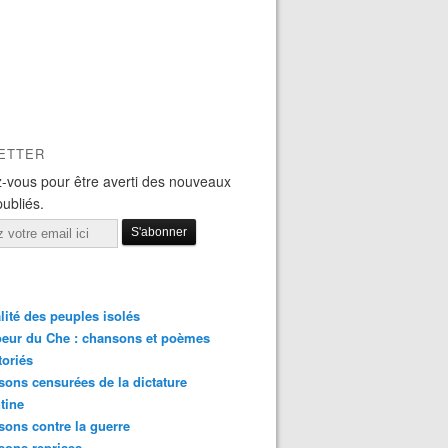
ETTER
-vous pour être averti des nouveaux
publiés.
lité des peuples isolés
eur du Che : chansons et poèmes
toriés
ons censurées de la dictature
tine
ons contre la guerre
sons reprises