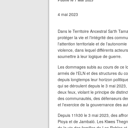
4 mai 2023
Dans le Territoire Ancestral Sa'th T
protéger la vie et l'intégrité des comm
l'attention territoriale et de l'autono
violence, dans lequel différents acteurs
soumettre à leur logique de guerre.
Les dommages subis au cours de ce lon
armés de l'ELN et des structures du c
depuis longtemps leur horizon politiq
qui se déroulent depuis le 3 mai 2023, où
deux feux, violant le principe de distinc
des communautés, des défenseurs des 
et l'exercice de la gouvernance des aut
Depuis 11h30 le 3 mai 2023, des affron
Pioya et de Jambaló. Les Kiwes Thegn
de la vie des familles de Los Robles e