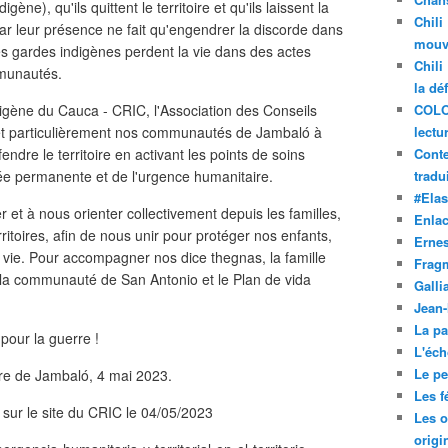
ène), qu'ils quittent le territoire et qu'ils laissent la
Chili
 car leur présence ne fait qu'engendrer la discorde dans
mouve
 les gardes indigènes perdent la vie dans des actes
Chili
mmunautés.
la dé
igène du Cauca - CRIC, l'Association des Conseils
COLO
 particulièrement nos communautés de Jambaló à
lectu
endre le territoire en activant les points de soins
Conte
lée permanente et de l'urgence humanitaire.
tradui
#Ela
r et à nous orienter collectivement depuis les familles,
Enla
ritoires, afin de nous unir pour protéger nos enfants,
Ernes
 vie. Pour accompagner nos dice thegnas, la famille
Frag
la communauté de San Antonio et le Plan de vida
Galli
Jean
La pa
pour la guerre !
L'éch
Le pet
oire de Jambaló, 4 mai 2023.
Les f
sur le site du CRIC le 04/05/2023
Les o
origi