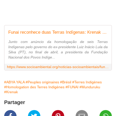
Funai reconhece duas Terras Indígenas: Krenak de Sete Salões e Sawre Ba'pim | ISA
Junto com anúncio da homologação de seis Terras
Indígenas pelo governo do ex-presidente Luiz Inácio Lula da
Silva (PT), no final de abril, a presidenta da Fundação
Nacional dos Povos Indíge...
https://www.socioambiental.org/noticias-socioambientais/funai-reconhece-duas-terras-indigenas-krenak-de-sete-saloes-e-sawre-bapim
#ABYA YALA
#Peuples originaires
#Brésil
#Terres Indigènes
#Homologation des Terres Indigènes
#FUNAI
#Munduruku
#Krenak
Partager