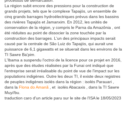
processus de démarcation.
La région subit encore des pressions pour la construction de
grands projets, tels que le complexe Tapajós, un ensemble de
cinq grands barrages hydroélectriques prévus dans les bassins
des rivières Tapajós et Jamanxim. En 2012, les unités de
conservation de la région, y compris le Parna da Amazônia , ont
été réduites au point de dissocier la zone touchée par la
construction des barrages. L'un des principaux impacts serait
causé par la centrale de São Luiz do Tapajós, qui aurait une
puissance de 6,1 gigawatts et se situerait dans les environs de la
TI Sawre Ba'pim.
L'Ibama a suspendu l'octroi de la licence pour ce projet en 2016,
après que des études réalisées par la Funai ont indiqué que
l'entreprise serait irréalisable du point de vue de l'impact sur les
populations indigènes. Outre les deux TI, il existe deux registres
de peuples indigènes isolés dans la région : isolés Parauari ,
dans la
Flona do Amanã
, et isolés Abacaxis , dans la TI Sawre
Muy//bu.
traduction caro d'un article paru sur le site de l'ISA le 18/05/2023