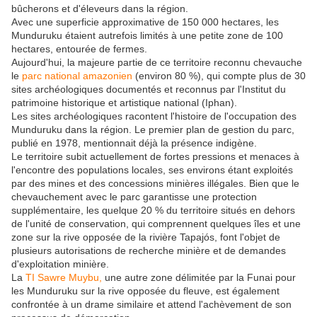
bûcherons et d'éleveurs dans la région.
Avec une superficie approximative de 150 000 hectares, les
Munduruku étaient autrefois limités à une petite zone de 100
hectares, entourée de fermes.
Aujourd'hui, la majeure partie de ce territoire reconnu chevauche
le
parc national amazonien
(environ 80 %), qui compte plus de 30
sites archéologiques documentés et reconnus par l'Institut du
patrimoine historique et artistique national (Iphan).
Les sites archéologiques racontent l'histoire de l'occupation des
Munduruku dans la région. Le premier plan de gestion du parc,
publié en 1978, mentionnait déjà la présence indigène.
Le territoire subit actuellement de fortes pressions et menaces à
l'encontre des populations locales, ses environs étant exploités
par des mines et des concessions minières illégales. Bien que le
chevauchement avec le parc garantisse une protection
supplémentaire, les quelque 20 % du territoire situés en dehors
de l'unité de conservation, qui comprennent quelques îles et une
zone sur la rive opposée de la rivière Tapajós, font l'objet de
plusieurs autorisations de recherche minière et de demandes
d'exploitation minière.
La
TI Sawre Muybu,
une autre zone délimitée par la Funai pour
les Munduruku sur la rive opposée du fleuve, est également
confrontée à un drame similaire et attend l'achèvement de son