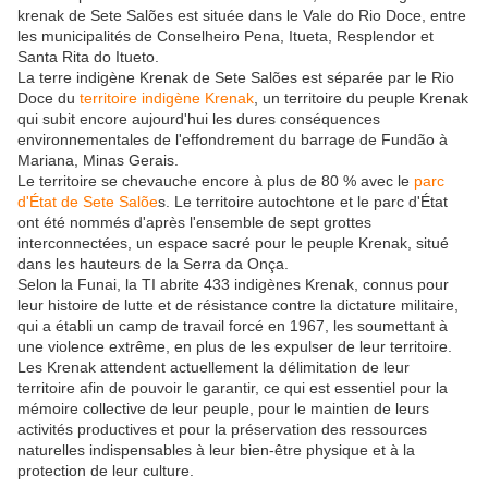
krenak de Sete Salões est située dans le Vale do Rio Doce, entre
les municipalités de Conselheiro Pena, Itueta, Resplendor et
Santa Rita do Itueto.
La terre indigène Krenak de Sete Salões est séparée par le Rio
Doce du
territoire indigène Krenak
, un territoire du peuple Krenak
qui subit encore aujourd'hui les dures conséquences
environnementales de l'effondrement du barrage de Fundão à
Mariana, Minas Gerais.
Le territoire se chevauche encore à plus de 80 % avec le
parc
d'État de Sete Salõe
s. Le territoire autochtone et le parc d'État
ont été nommés d'après l'ensemble de sept grottes
interconnectées, un espace sacré pour le peuple Krenak, situé
dans les hauteurs de la Serra da Onça.
Selon la Funai, la TI abrite 433 indigènes Krenak, connus pour
leur histoire de lutte et de résistance contre la dictature militaire,
qui a établi un camp de travail forcé en 1967, les soumettant à
une violence extrême, en plus de les expulser de leur territoire.
Les Krenak attendent actuellement la délimitation de leur
territoire afin de pouvoir le garantir, ce qui est essentiel pour la
mémoire collective de leur peuple, pour le maintien de leurs
activités productives et pour la préservation des ressources
naturelles indispensables à leur bien-être physique et à la
protection de leur culture.