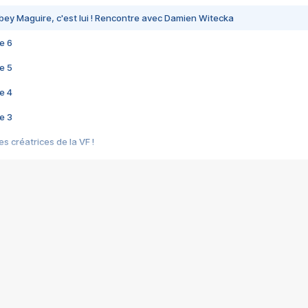
bey Maguire, c'est lui ! Rencontre avec Damien Witecka
e 6
e 5
e 4
e 3
s créatrices de la VF !
e 2
e 1
e Mektoub My Love arrive enfin ! Rencontre avec Shaïn Boumedine et Sal
i : après Toni en famille
elle réalise le bouleversant Dites lui que je l'aime
ais ! Rencontre autour de Vie privée de Rebecca Zlotowski