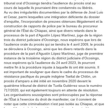
tribunal oral d'Ocosingo tiendra l'audience du procès oral au
cours de laquelle ils pourraient être condamnés ou libérés.
Au vu des irrégularités documentées par la défense de José Luis
et Cesar, parmi lesquelles une intégration déficiente du dossier
d'enquête, l'incorporation de preuves obtenues illégalement et la
construction de rapports de police par le bureau du procureur
général de l'État du Chiapas, ainsi que divers retards dans le
processus de la part d'Agustín López Martínez, juge de la région
trois du district judiciaire d'Ocosingo, nous espérons que lors de
l'audience orale du procès qui se tiendra le 4 avril 2009, le procès
se déroulera à Ocosingo, ainsi que les divers retards dans la
procédure de la part d'Agustín López Martínez, juge de première
instance de la troisième région du district judiciaire d'Ocosingo,
nous espérons qu'à l'audience du 24 avril 2023, ils pourront
mettre fin à la procédure injuste à laquelle ils ont été soumis. Il
est important de souligner que dans le cadre du processus de
résistance pacifique du peuple indigène Tseltal de Chilón, un
procès d'amparo a été initié en novembre 2020 devant le
quatrième tribunal de district de Tuxtla Gutiérrez sous le numéro
717/2020, qui est également toujours en attente de résolution.
Les organisations soussignées sont préoccupées par la réponse
de l'État à l'exercice du droit de manifester, car il convient de
noter que cette criminalisation n'est pas isolée au Chiapas, et que