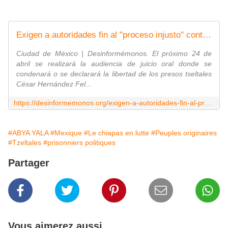
Exigen a autoridades fin al "proceso injusto" contra José Luis y César, presos tseltales en Chiapas
Ciudad de México | Desinformémonos. El próximo 24 de
abril se realizará la audiencia de juicio oral donde se
condenará o se declarará la libertad de los presos tseltales
César Hernández Fel...
https://desinformemonos.org/exigen-a-autoridades-fin-al-proceso-injusto-contra-jose-luis-y-cesar-presos-tseltales-en-chiapas/
#ABYA YALA
#Mexique
#Le chiapas en lutte
#Peuples originaires
#Tzeltales
#prisonniers politiques
Partager
Vous aimerez aussi