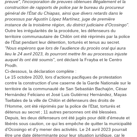
preuve", l'incorporation de preuves obtenues illégalement et la
construction de rapports de police par le bureau du procureur
général de l'État du Chiapas, ainsi que divers retards dans le
processus par Agustín López Martínez, juge de première
instance de la troisième région, du district judiciaire d'Ocosingo".
Outre les irrégularités de la procédure, les défenseurs du
territoire communautaire de Chilón ont été réprimés par la police
de l'État pendant leur détention, torturés et tenus au secret.
"Nous espérons que lors de l'audience du procès oral qui aura
lieu le 24 avril 2023, ils pourront mettre fin au processus injuste
auquel ils ont été soumis"
, ont déclaré la Frayba et le Centro
Prodh.
Ci-dessous, la déclaration complète :
Le 15 octobre 2020, lors d'actions pacifiques de protestation
contre la construction d'une caserne de la Garde Nationale sur le
territoire de la communauté de San Sebastián Bachajón, César
Hernández Feliciano et José Luis Gutiérrez Hernández, Mayas
Tseltales de la ville de Chilón et défenseurs des droits de
l'Homme, ont été réprimés par la police de l'Etat, torturés et
détenus au secret ; 11 autres personnes ont été blessées.
Depuis, les deux défenseurs ont été jugés pour délit d'émeute et
libérés sous caution, ce qui les empêche de quitter la municipalité
d'Ocosingo et d'y mener des activités. Le 24 avril 2023 pourrait
être une date déterminante pour leur situation juridique, car le