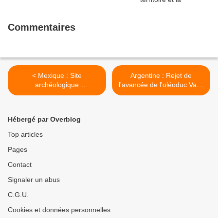
Commentaires
< Mexique : Site
Argentine : Rejet de
archéologique
l'avancée de l'oléoduc Vaca
de Tingambato
Muerta Sur : "elle n'est ni
légale, ni légitime, ni
publique : cette audience
Hébergé par Overblog
n'a aucune validité" >
Top articles
Pages
Contact
Signaler un abus
C.G.U.
Cookies et données personnelles