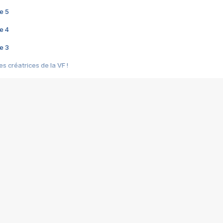
e 5
e 4
e 3
s créatrices de la VF !
e 2
e 1
e Mektoub My Love arrive enfin ! Rencontre avec Shaïn Boumedine et Sal
i : après Toni en famille
elle réalise le bouleversant Dites lui que je l'aime
ais ! Rencontre autour de Vie privée de Rebecca Zlotowski
 de Marguerite, Grave... Rencontre avec Ella Rumpf
 Les Rêveurs, un film intime sur la santé mentale