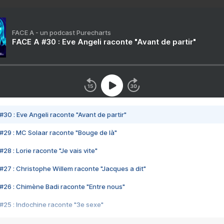
FACE A - un podcast Purecharts
FACE A #30 : Eve Angeli raconte "Avant de partir"
#30 : Eve Angeli raconte "Avant de partir"
#29 : MC Solaar raconte "Bouge de là"
28 : Lorie raconte "Je vais vite"
#27 : Christophe Willem raconte "Jacques a dit"
#26 : Chimène Badi raconte "Entre nous"
#25 : Indochine raconte "3e sexe"
#24 : Zaho raconte "C'est chelou"