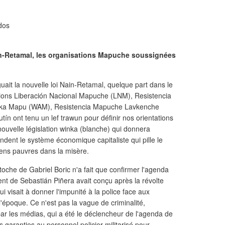
dos
ain-Retamal, les organisations Mapuche soussignées
it la nouvelle loi Nain-Retamal, quelque part dans le
ations Liberación Nacional Mapuche (LNM), Resistencia
ka Mapu (WAM), Resistencia Mapuche Lavkenche
n ont tenu un lef trawun pour définir nos orientations
 nouvelle législation winka (blanche) qui donnera
endent le système économique capitaliste qui pille le
liens pauvres dans la misère.
che de Gabriel Boric n'a fait que confirmer l'agenda
nt de Sebastián Piñera avait conçu après la révolte
i visait à donner l'impunité à la police face aux
l'époque. Ce n'est pas la vague de criminalité,
ar les médias, qui a été le déclencheur de l'agenda de
s garanties au personnel policier militarisé pour