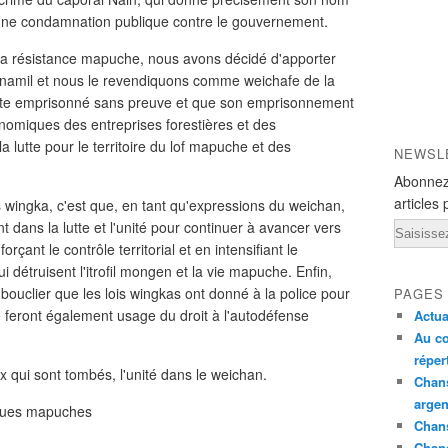
t d'une condamnation publique contre le gouvernement.
la résistance mapuche, nous avons décidé d'apporter
ranamil et nous le revendiquons comme weichafe de la
ste emprisonné sans preuve et que son emprisonnement
nomiques des entreprises forestières et des
la lutte pour le territoire du lof mapuche et des
NEWSL
Abonnez
articles 
s wingka, c'est que, en tant qu'expressions du weichan,
dans la lutte et l'unité pour continuer à avancer vers
Email
rçant le contrôle territorial et en intensifiant le
i détruisent l'itrofil mongen et la vie mapuche. Enfin,
bouclier que les lois wingkas ont donné à la police pour
PAGES
e feront également usage du droit à l'autodéfense
Actua
Au co
réper
x qui sont tombés, l'unité dans le weichan.
Chans
argen
tiques mapuches
Chans
Chan