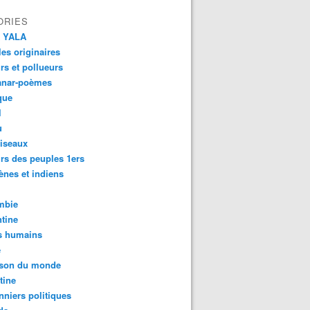
ORIES
 YALA
es originaires
urs et pollueurs
anar-poèmes
que
l
u
iseaux
rs des peuples 1ers
ènes et indiens
mbie
tine
s humains
é
son du monde
tine
nniers politiques