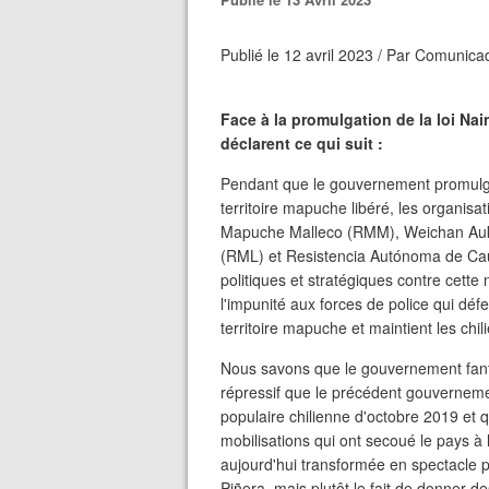
Publié le 12 avril 2023 / Par Comunica
Face à la promulgation de la loi N
déclarent ce qui suit :
Pendant que le gouvernement promulgua
territoire mapuche libéré, les organis
Mapuche Malleco (RMM), Weichan Au
(RML) et Resistencia Autónoma de Cautí
politiques et stratégiques contre cette
l'impunité aux forces de police qui déf
territoire mapuche et maintient les chi
Nous savons que le gouvernement fanto
répressif que le précédent gouverneme
populaire chilienne d'octobre 2019 et qu
mobilisations qui ont secoué le pays à 
aujourd'hui transformée en spectacle p
Piñera, mais plutôt le fait de donner de