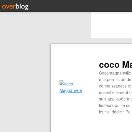
coco Ma
Cocomagnanville 
m'a permis de dev
connaissances et 
essentiellement d
suis appliquée à 
lecteurs qui le s
leur ai dédié : P