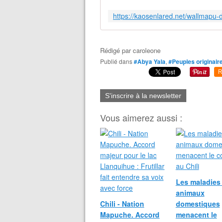
Rédigé par
caroleone
Publié dans
#Abya Yala
,
#Peuples originair
R
S'inscrire à la newsletter
Vous aimerez aussi :
Les maladies
animaux
Chili - Nation
domestiques
Mapuche. Accord
menacent le