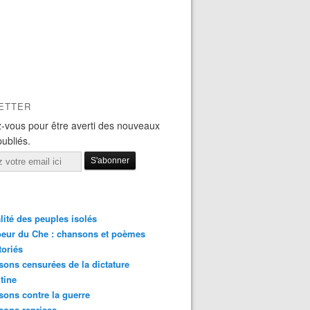
ETTER
-vous pour être averti des nouveaux
publiés.
lité des peuples isolés
eur du Che : chansons et poèmes
toriés
ons censurées de la dictature
tine
ons contre la guerre
sons reprises