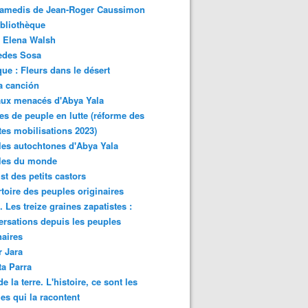
samedis de Jean-Roger Caussimon
bliothèque
 Elena Walsh
edes Sosa
ue : Fleurs dans le désert
a canción
aux menacés d'Abya Yala
es de peuple en lutte (réforme des
ites mobilisations 2023)
es autochtones d'Abya Yala
les du monde
ist des petits castors
toire des peuples originaires
 Les treize graines zapatistes :
rsations depuis les peuples
naires
r Jara
ta Parra
de la terre. L'histoire, ce sont les
es qui la racontent