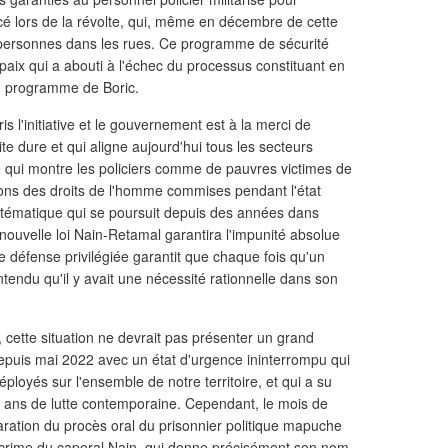
cé lors de la révolte, qui, même en décembre de cette
 personnes dans les rues. Ce programme de sécurité
 paix qui a abouti à l'échec du processus constituant en
du programme de Boric.
ris l'initiative et le gouvernement est à la merci de
te dure et qui aligne aujourd'hui tous les secteurs
e qui montre les policiers comme de pauvres victimes de
lations des droits de l'homme commises pendant l'état
ystématique qui se poursuit depuis des années dans
ouvelle loi Nain-Retamal garantira l'impunité absolue
me défense privilégiée garantit que chaque fois qu'un
ntendu qu'il y avait une nécessité rationnelle dans son
cette situation ne devrait pas présenter un grand
depuis mai 2022 avec un état d'urgence ininterrompu qui
déployés sur l'ensemble de notre territoire, et qui a su
5 ans de lutte contemporaine. Cependant, le mois de
aration du procès oral du prisonnier politique mapuche
 crime du caporal Nain, qui donne précisément son nom