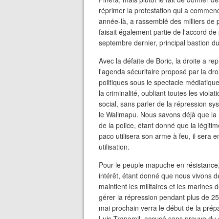
réprimer la protestation qui a commen
année-là, a rassemblé des milliers de
faisait également partie de l'accord de
septembre dernier, principal bastion 
Avec la défaite de Boric, la droite a rep
l'agenda sécuritaire proposé par la droi
politiques sous le spectacle médiatiqu
la criminalité, oubliant toutes les vio
social, sans parler de la répression s
le Wallmapu. Nous savons déjà que la n
de la police, étant donné que la légiti
paco utilisera son arme à feu, il sera e
utilisation.
Pour le peuple mapuche en résistance, 
intérêt, étant donné que nous vivons 
maintient les militaires et les marines 
gérer la répression pendant plus de 2
mai prochain verra le début de la prép
Luis Tranamil, accusé sans preuve du