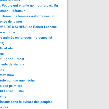
 : Peuple qui chante ne mourra pas, Un
ment libérateur
 : Réseau de femmes autochtones pour
fense de la mer
MB DE MALHEUR de Robert Lechêne,
re en ligne
s animés en langues indigènes (et
ts)
sQueLutam!
ces
t Pignon-Ernest
ments de Neruda
ano
-Max Brua
eclaración conjunta de organizaciones Mapuche del weicha
role comme une flèche
o des palmiers
it Ferrat illustré
élins
iseaux dans la culture des peuples
naires