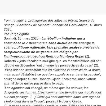
Femme andine, protagoniste des luttes au Pérou. Source de
l'image : Facebook de Richard Concepción Carhuancho, 12 mars
2023.
Par Jorge Agurto
Servindi, 13 mars 2023 -
La rébellion indigène qui a
commencé le 7 décembre a sans aucun doute changé la
scène politique nationale. Une première analyse précise de
l'ampleur exacte de ce geste a été rédigée par
l'anthropologue quechua Rodrigo Montoya Rojas (1).
Roberto Ojeda Escalante souligne que les manifestations qui ont
débuté en décembre "ont changé les perspectives du pays" (2).
"Elles ont non seulement mis en évidence la brutalité de la droite,
mais aussi déstabilisé ce que l'on appelle le centre et la gauche",
souligne depuis Cusco Roberto Ojeda Escalante, observateur
attentif de ce qui se passe dans le pays.
"Les agendas ont changé, de même que les acteurs, les
dirigeants, les formes. C'est comme une tempête qui mouille tout
sur son passage. (...) Ceux qui sont enfermés dans 'leur agenda'
s'enfoncent dans la flaque"
, poursuit Roberto Ojeda.
Qu'a gagné le mouvement populaire dans le siège de Lima et du