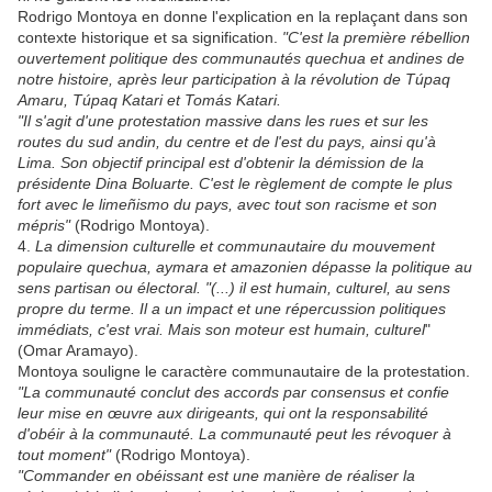
Rodrigo Montoya en donne l'explication en la replaçant dans son
contexte historique et sa signification.
"C'est la première rébellion
ouvertement politique des communautés quechua et andines de
notre histoire, après leur participation à la révolution de Túpaq
Amaru, Túpaq Katari et Tomás Katari.
"Il s'agit d'une protestation massive dans les rues et sur les
routes du sud andin, du centre et de l'est du pays, ainsi qu'à
Lima. Son objectif principal est d'obtenir la démission de la
présidente Dina Boluarte. C'est le règlement de compte le plus
fort avec le limeñismo du pays, avec tout son racisme et son
mépris"
(Rodrigo Montoya).
4.
La dimension culturelle et communautaire du mouvement
populaire quechua, aymara et amazonien dépasse la politique au
sens partisan ou électoral. "(...) il est humain, culturel, au sens
propre du terme. Il a un impact et une répercussion politiques
immédiats, c'est vrai. Mais son moteur est humain, culturel
"
(Omar Aramayo).
Montoya souligne le caractère communautaire de la protestation.
"La communauté conclut des accords par consensus et confie
leur mise en œuvre aux dirigeants, qui ont la responsabilité
d'obéir à la communauté. La communauté peut les révoquer à
tout moment"
(Rodrigo Montoya).
"Commander en obéissant est une manière de réaliser la