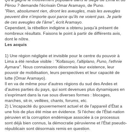
Pérou ?
demande l'écrivain Omar Aramayo, de Puno.
"Rien, absolument rien, diront les aveugles, mais les aveugles
peuvent dire n'importe quoi parce qu'ils ne voient pas. Je parle
de ces aveugles de l'âme"
, écrit Aramayo.
Cependant, la rébellion indigène a obtenu jusqu'à présent de
nombreux résultats. Faisons le point à partir de différents avis,
dont le nôtre.
Les acquis
1) Une région négligée et invisible pour le centre du pouvoir à
Lima a été rendue visible :
"Kollasuyo, l'altiplano, Puno, l'ethnie
Aymara"
. Nous connaissons désormais leur existence, leur
pouvoir de mobilisation, leurs perspectives et leur capacité de
lutte (Omar Aramayo).
Il en va de même pour d'autres régions du sud des Andes et
d'autres parties du pays, qui sont devenues plus dynamiques en
s'exprimant dans la rue sous diverses formes : blocages,
marches, sit-in, veillées, chants, forums, etc.
2) L'incapacité du gouvernement actuel et de l'appareil d'État a
une fois de plus été mise en évidence. Si l'échec de l'État-nation
péruvien et la corruption endémique associée à ce processus
sont déjà bien connus, la démocratie péruvienne et l'État pseudo-
républicain sont désormais remis en question.