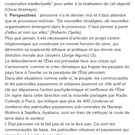
corporation intellectuelle"
pour aider à la réalisation de cet objectif
(Omar Aramayo).
6.
Perspectives
: personne n'a le dernier mot et il faut attendre
que le processus mûrisse.
"De nouvelles stratégies, de nouvelles
organisations émergent dans le processus. Il faut penser à partir
d'elles et non sur elles"
(Roberto Ojeda).
Plus que jamais, il est nécessaire d'articuler un projet contre-
hégémonique qui construise un nouvel horizon de sens, qui
démontre sa supériorité éthique et politique et qui donne une
direction morale aux citoyens (Jorge Agurto) (3).
Le débordement de l'État est prévisible face aux crises qui
s'annoncent, comme la crise climatique qui frappe les peuples du
pays face à l'inertie ou la paralysie de l'État péruvien.
Dans des situations comme celle-ci, le peuple, les communautés
et les patrouilles paysannes et urbaines joueront un rôle actif et
clé qui dépassera l'action pachydermique et inefficace de l'État.
Un signe dans cette direction est la nouvelle partagée par Radio
Cutivalú à Piura, qui indique que plus de 400 ronderas et
ronderos des patrouilles paysannes sub-centrales de Naranjo
Molinos à Sapillica, Ayabaca, sont en train de nettoyer la route de
terre dans le secteur.
L'État péruvien ne le fait pas et ne le fera pas. Ce sont les
communautés de base, les patrouilles urbaines et paysannes qui