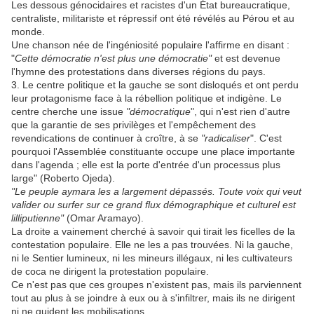
Les dessous génocidaires et racistes d'un État bureaucratique,
centraliste, militariste et répressif ont été révélés au Pérou et au
monde.
Une chanson née de l'ingéniosité populaire l'affirme en disant :
"
Cette démocratie n'est plus une démocratie"
et est devenue
l'hymne des protestations dans diverses régions du pays.
3. Le centre politique et la gauche se sont disloqués et ont perdu
leur protagonisme face à la rébellion politique et indigène. Le
centre cherche une issue
"démocratique
", qui n'est rien d'autre
que la garantie de ses privilèges et l'empêchement des
revendications de continuer à croître, à se
"radicaliser
". C'est
pourquoi l'Assemblée constituante occupe une place importante
dans l'agenda ; elle est la porte d'entrée d'un processus plus
large" (Roberto Ojeda).
"Le peuple aymara les a largement dépassés. Toute voix qui veut
valider ou surfer sur ce grand flux démographique et culturel est
lilliputienne"
(Omar Aramayo).
La droite a vainement cherché à savoir qui tirait les ficelles de la
contestation populaire. Elle ne les a pas trouvées. Ni la gauche,
ni le Sentier lumineux, ni les mineurs illégaux, ni les cultivateurs
de coca ne dirigent la protestation populaire.
Ce n'est pas que ces groupes n'existent pas, mais ils parviennent
tout au plus à se joindre à eux ou à s'infiltrer, mais ils ne dirigent
ni ne guident les mobilisations.