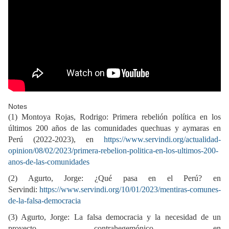
Notes
(1) Montoya Rojas, Rodrigo: Primera rebelión política en los
últimos 200 años de las comunidades quechuas y aymaras en
Perú (2022-2023), en
https://www.servindi.org/actualidad-
opinion/08/02/2023/primera-rebelion-politica-en-los-ultimos-200-
anos-de-las-comunidades
(2) Agurto, Jorge: ¿Qué pasa en el Perú? en
Servindi:
https://www.servindi.org/10/01/2023/mentiras-comunes-
de-la-falsa-democracia
(3) Agurto, Jorge: La falsa democracia y la necesidad de un
proyecto contrahegemónico, en