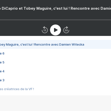
 DiCaprio et Tobey Maguire, c'est lui ! Rencontre avec Dam
bey Maguire, c'est lui ! Rencontre avec Damien Witecka
e 6
e 5
e 4
e 3
s créatrices de la VF !
e 2
e 1