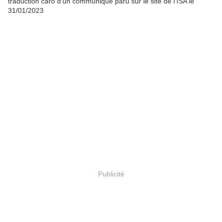
traduction caro d'un communiqué paru sur le site de l'ISA le
31/01/2023
Publicité