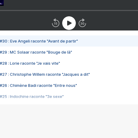
#30 : Eve Angeli raconte "Avant de partir"
#29 : MC Solaar raconte "Bouge de là"
28 : Lorie raconte "Je vais vite"
#27 : Christophe Willem raconte "Jacques a dit"
#26 : Chimène Badi raconte "Entre nous"
#25 : Indochine raconte "3e sexe"
#24 : Zaho raconte "C'est chelou"
#23 : Patrick Bruel raconte "Au café des délices"
#22 : Kyo raconte "Le chemin"