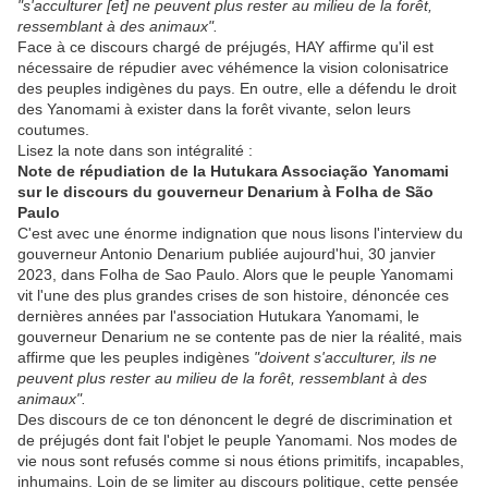
"s'acculturer [et] ne peuvent plus rester au milieu de la forêt,
ressemblant à des animaux".
Face à ce discours chargé de préjugés, HAY affirme qu'il est
nécessaire de répudier avec véhémence la vision colonisatrice
des peuples indigènes du pays. En outre, elle a défendu le droit
des Yanomami à exister dans la forêt vivante, selon leurs
coutumes.
Lisez la note dans son intégralité :
Note de répudiation de la Hutukara Associação Yanomami
sur le discours du gouverneur Denarium à Folha de São
Paulo
C'est avec une énorme indignation que nous lisons l'interview du
gouverneur Antonio Denarium publiée aujourd'hui, 30 janvier
2023, dans Folha de Sao Paulo. Alors que le peuple Yanomami
vit l'une des plus grandes crises de son histoire, dénoncée ces
dernières années par l'association Hutukara Yanomami, le
gouverneur Denarium ne se contente pas de nier la réalité, mais
affirme que les peuples indigènes
"doivent s'acculturer, ils ne
peuvent plus rester au milieu de la forêt, ressemblant à des
animaux".
Des discours de ce ton dénoncent le degré de discrimination et
de préjugés dont fait l'objet le peuple Yanomami. Nos modes de
vie nous sont refusés comme si nous étions primitifs, incapables,
inhumains. Loin de se limiter au discours politique, cette pensée