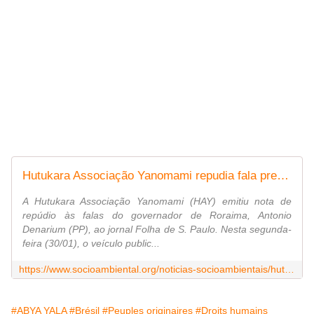
Hutukara Associação Yanomami repudia fala preconceituosa de governador de Roraima | ISA
A Hutukara Associação Yanomami (HAY) emitiu nota de
repúdio às falas do governador de Roraima, Antonio
Denarium (PP), ao jornal Folha de S. Paulo. Nesta segunda-
feira (30/01), o veículo public...
https://www.socioambiental.org/noticias-socioambientais/hutukara-associacao-yanomami-repudia-fala-preconceituosa-de-governador-de
#ABYA YALA
#Brésil
#Peuples originaires
#Droits humains