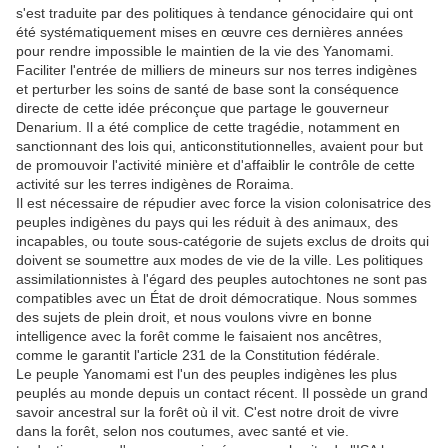
s'est traduite par des politiques à tendance génocidaire qui ont
été systématiquement mises en œuvre ces dernières années
pour rendre impossible le maintien de la vie des Yanomami.
Faciliter l'entrée de milliers de mineurs sur nos terres indigènes
et perturber les soins de santé de base sont la conséquence
directe de cette idée préconçue que partage le gouverneur
Denarium. Il a été complice de cette tragédie, notamment en
sanctionnant des lois qui, anticonstitutionnelles, avaient pour but
de promouvoir l'activité minière et d'affaiblir le contrôle de cette
activité sur les terres indigènes de Roraima.
Il est nécessaire de répudier avec force la vision colonisatrice des
peuples indigènes du pays qui les réduit à des animaux, des
incapables, ou toute sous-catégorie de sujets exclus de droits qui
doivent se soumettre aux modes de vie de la ville. Les politiques
assimilationnistes à l'égard des peuples autochtones ne sont pas
compatibles avec un État de droit démocratique. Nous sommes
des sujets de plein droit, et nous voulons vivre en bonne
intelligence avec la forêt comme le faisaient nos ancêtres,
comme le garantit l'article 231 de la Constitution fédérale.
Le peuple Yanomami est l'un des peuples indigènes les plus
peuplés au monde depuis un contact récent. Il possède un grand
savoir ancestral sur la forêt où il vit. C'est notre droit de vivre
dans la forêt, selon nos coutumes, avec santé et vie.