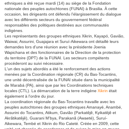
ethniques a été reçue mardi (14) au siège de la Fondation
nationale des peuples autochtones (FUNAI) à Brasilia. À cette
occasion, les dirigeants ont défendu l'élargissement du dialogue
avec les différents secteurs du gouvernement fédéral
responsables des politiques destinées aux communautés
indigènes.
Les représentants des groupes ethniques Xikrin, Kayapó, Gavião,
Waiwai, Assurini, Guajajara et Suruí-Aikewara ont détaillé leurs
demandes lors d'une réunion avec la présidente Joenia
Wapichana et des fonctionnaires de la Direction de la protection
du territoire (DPT) de la FUNAI. Les secteurs compétents
procéderont au suivi nécessaire.
L'un des sujets abordés a été le renforcement des actions
menées par la Coordination régionale (CR) du Bas-Tocantins,
une unité décentralisée de la FUNAI située dans la municipalité
de Marabá (PA), ainsi que par les Coordinations techniques
locales (CTL). La démarcation de la terre indigène
Xikrin
était
également à l'ordre du jour.
La coordination régionale du Bas-Tocantins travaille avec les
peuples autochtones des groupes ethniques Amanayé, Anambé,
Assurini do Tocantins, Atikum, Gavião (Parkatêjê, Kyikatêjê et
Akrãtikatêjê), Guarani M'bya, Parakanã (Awaeté), Suruí-
Aikewara, Tembé et Xikrin do Rio Cateté. Créée en 2009, cette