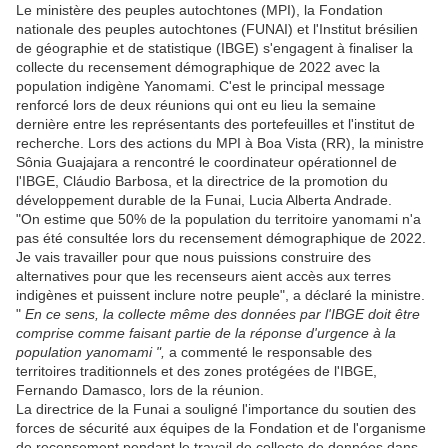
Le ministère des peuples autochtones (MPI), la Fondation
nationale des peuples autochtones (FUNAI) et l'Institut brésilien
de géographie et de statistique (IBGE) s'engagent à finaliser la
collecte du recensement démographique de 2022 avec la
population indigène Yanomami. C'est le principal message
renforcé lors de deux réunions qui ont eu lieu la semaine
dernière entre les représentants des portefeuilles et l'institut de
recherche. Lors des actions du MPI à Boa Vista (RR), la ministre
Sônia Guajajara a rencontré le coordinateur opérationnel de
l'IBGE, Cláudio Barbosa, et la directrice de la promotion du
développement durable de la Funai, Lucia Alberta Andrade.
"On estime que 50% de la population du territoire yanomami n'a
pas été consultée lors du recensement démographique de 2022.
Je vais travailler pour que nous puissions construire des
alternatives pour que les recenseurs aient accès aux terres
indigènes et puissent inclure notre peuple", a déclaré la ministre.
"
En ce sens, la collecte même des données par l'IBGE doit être
comprise comme faisant partie de la réponse d'urgence à la
population yanomami ",
a commenté le responsable des
territoires traditionnels et des zones protégées de l'IBGE,
Fernando Damasco, lors de la réunion.
La directrice de la Funai a souligné l'importance du soutien des
forces de sécurité aux équipes de la Fondation et de l'organisme
de recensement pendant le travail de collecte de données dans