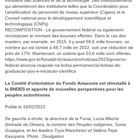
ministère des sciences et de la technologie. Des investissements
qui alimenteront des institutions telles que la Coordination pour
l'amélioration du personnel de niveau supérieur (Capes) et le
Conseil national pour le développement scientifique et
technologique (CNPq).
RECOMPOSITION - Le gouvernement fédéral va également
recomposer le montant des bourses offertes. Dans le cas des
masters, par exemple, en 2015, il y avait 58,6 mille bourses, un
nombre qui est tombé à 48,7 mille en 2022, soit une réduction de
près de 17%. Maintenant, on estime que 53,6 mille sont offertes.
https://www.gov.br/funai/pt-br/assuntos/noticias/2023/governo-
federal-anuncia-reajuste-na-bolsa-permanencia-bolsas-de-
graduacao-pos-e-iniciacao-cientifica
Le Comité d'orientation du Fonds Amazonie est réinstallé à
la BNDES et apporte de nouvelles perspectives pour les
peuples autochtones
Publié le 16/02/2023
De gauche à droite, la directrice de la Funai, Lucia Alberta
Andrade de Oliveira, la ministre des Peuples indigènes, Sonia
Guajajara, et les leaders Toya Manchineri et Valéria Paye
Kaxuyana. Photo : Divulgation