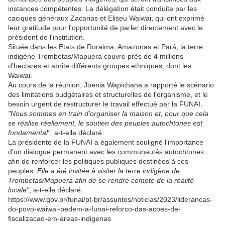
instances compétentes. La délégation était conduite par les
caciques généraux Zacarias et Eliseu Waiwai, qui ont exprimé
leur gratitude pour l'opportunité de parler directement avec le
président de l'institution.
Située dans les États de Roraima, Amazonas et Pará, la terre
indigène Trombetas/Mapuera couvre près de 4 millions
d'hectares et abrite différents groupes ethniques, dont les
Waiwai.
Au cours de la réunion, Joenia Wapichana a rapporté le scénario
des limitations budgétaires et structurelles de l'organisme, et le
besoin urgent de restructurer le travail effectué par la FUNAI.
"Nous sommes en train d'organiser la maison et, pour que cela
se réalise réellement, le soutien des peuples autochtones est
fondamental",
a-t-elle déclaré.
La présidente de la FUNAI a également souligné l'importance
d'un dialogue permanent avec les communautés autochtones
afin de renforcer les politiques publiques destinées à ces
peuples.
Elle a été invitée à visiter la terre indigène de
Trombetas/Mapuera afin de se rendre compte de la réalité
locale"
, a-t-elle déclaré.
https://www.gov.br/funai/pt-br/assuntos/noticias/2023/liderancas-
do-povo-waiwai-pedem-a-funai-reforco-das-acoes-de-
fiscalizacao-em-areas-indigenas