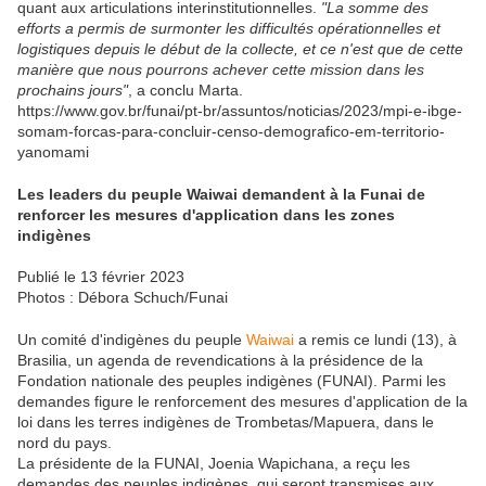
quant aux articulations interinstitutionnelles.
"La somme des
efforts a permis de surmonter les difficultés opérationnelles et
logistiques depuis le début de la collecte, et ce n'est que de cette
manière que nous pourrons achever cette mission dans les
prochains jours"
, a conclu Marta.
https://www.gov.br/funai/pt-br/assuntos/noticias/2023/mpi-e-ibge-
somam-forcas-para-concluir-censo-demografico-em-territorio-
yanomami
Les leaders du peuple Waiwai demandent à la Funai de
renforcer les mesures d'application dans les zones
indigènes
Publié le 13 février 2023
Photos : Débora Schuch/Funai
Un comité d'indigènes du peuple
Waiwai
a remis ce lundi (13), à
Brasilia, un agenda de revendications à la présidence de la
Fondation nationale des peuples indigènes (FUNAI). Parmi les
demandes figure le renforcement des mesures d'application de la
loi dans les terres indigènes de Trombetas/Mapuera, dans le
nord du pays.
La présidente de la FUNAI, Joenia Wapichana, a reçu les
demandes des peuples indigènes, qui seront transmises aux