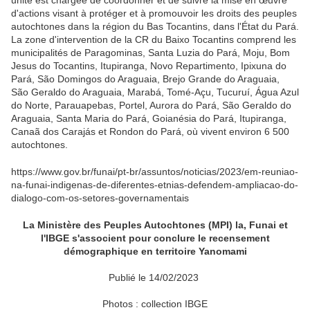
unité est chargée de coordonner et de suivre la mise en œuvre
d'actions visant à protéger et à promouvoir les droits des peuples
autochtones dans la région du Bas Tocantins, dans l'État du Pará.
La zone d'intervention de la CR du Baixo Tocantins comprend les
municipalités de Paragominas, Santa Luzia do Pará, Moju, Bom
Jesus do Tocantins, Itupiranga, Novo Repartimento, Ipixuna do
Pará, São Domingos do Araguaia, Brejo Grande do Araguaia,
São Geraldo do Araguaia, Marabá, Tomé-Açu, Tucuruí, Água Azul
do Norte, Parauapebas, Portel, Aurora do Pará, São Geraldo do
Araguaia, Santa Maria do Pará, Goianésia do Pará, Itupiranga,
Canaã dos Carajás et Rondon do Pará, où vivent environ 6 500
autochtones.
https://www.gov.br/funai/pt-br/assuntos/noticias/2023/em-reuniao-
na-funai-indigenas-de-diferentes-etnias-defendem-ampliacao-do-
dialogo-com-os-setores-governamentais
La Ministère des Peuples Autochtones (MPI) la, Funai et
l'IBGE s'associent pour conclure le recensement
démographique en territoire Yanomami
Publié le 14/02/2023
Photos : collection IBGE