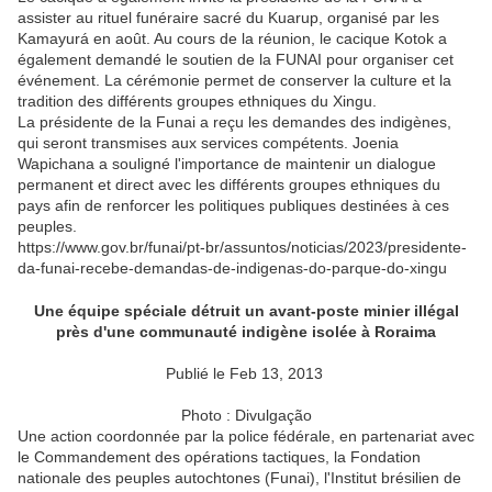
assister au rituel funéraire sacré du Kuarup, organisé par les
Kamayurá en août. Au cours de la réunion, le cacique Kotok a
également demandé le soutien de la FUNAI pour organiser cet
événement. La cérémonie permet de conserver la culture et la
tradition des différents groupes ethniques du Xingu.
La présidente de la Funai a reçu les demandes des indigènes,
qui seront transmises aux services compétents. Joenia
Wapichana a souligné l'importance de maintenir un dialogue
permanent et direct avec les différents groupes ethniques du
pays afin de renforcer les politiques publiques destinées à ces
peuples.
https://www.gov.br/funai/pt-br/assuntos/noticias/2023/presidente-
da-funai-recebe-demandas-de-indigenas-do-parque-do-xingu
Une équipe spéciale détruit un avant-poste minier illégal
près d'une communauté indigène isolée à Roraima
Publié le Feb 13, 2013
Photo : Divulgação
Une action coordonnée par la police fédérale, en partenariat avec
le Commandement des opérations tactiques, la Fondation
nationale des peuples autochtones (Funai), l'Institut brésilien de