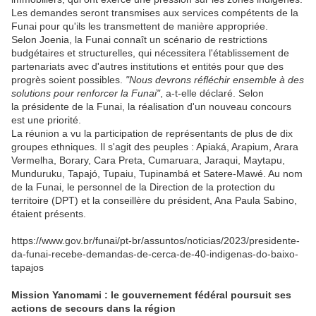
Les demandes seront transmises aux services compétents de la
Funai pour qu'ils les transmettent de manière appropriée.
Selon Joenia, la Funai connaît un scénario de restrictions
budgétaires et structurelles, qui nécessitera l'établissement de
partenariats avec d'autres institutions et entités pour que des
progrès soient possibles.
"Nous devrons réfléchir ensemble à des
solutions pour renforcer la Funai"
, a-t-elle déclaré. Selon
la présidente de la Funai, la réalisation d'un nouveau concours
est une priorité.
La réunion a vu la participation de représentants de plus de dix
groupes ethniques. Il s'agit des peuples : Apiaká, Arapium, Arara
Vermelha, Borary, Cara Preta, Cumaruara, Jaraqui, Maytapu,
Munduruku, Tapajó, Tupaiu, Tupinambá et Satere-Mawé. Au nom
de la Funai, le personnel de la Direction de la protection du
territoire (DPT) et la conseillère du président, Ana Paula Sabino,
étaient présents.
https://www.gov.br/funai/pt-br/assuntos/noticias/2023/presidente-
da-funai-recebe-demandas-de-cerca-de-40-indigenas-do-baixo-
tapajos
Mission Yanomami : le gouvernement fédéral poursuit ses
actions de secours dans la région