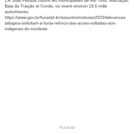
CR João Pessoa couvre les municipalités de Rio Tinto, Marcação,
Baia da Traição et Conde, où vivent environ 19,5 mille
autochtones.
https://www.gov.br/funai/pt-br/assuntos/noticias/2023/liderancas-
tabajara-solicitam-a-funai-reforco-das-acoes-voltadas-aos-
indigenas-do-nordeste
Publicité