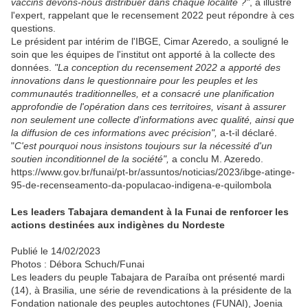
vaccins devons-nous distribuer dans chaque localité ?"
, a illustré
l'expert, rappelant que le recensement 2022 peut répondre à ces
questions.
Le président par intérim de l'IBGE, Cimar Azeredo, a souligné le
soin que les équipes de l'institut ont apporté à la collecte des
données.
"La conception du recensement 2022 a apporté des
innovations dans le questionnaire pour les peuples et les
communautés traditionnelles, et a consacré une planification
approfondie de l'opération dans ces territoires, visant à assurer
non seulement une collecte d'informations avec qualité, ainsi que
la diffusion de ces informations avec précision",
a-t-il déclaré.
"
C'est pourquoi nous insistons toujours sur la nécessité d'un
soutien inconditionnel de la société",
a conclu M. Azeredo.
https://www.gov.br/funai/pt-br/assuntos/noticias/2023/ibge-atinge-
95-de-recenseamento-da-populacao-indigena-e-quilombola
Les leaders Tabajara demandent à la Funai de renforcer les
actions destinées aux indigènes du Nordeste
Publié le 14/02/2023
Photos : Débora Schuch/Funai
Les leaders du peuple Tabajara de Paraíba ont présenté mardi
(14), à Brasilia, une série de revendications à la présidente de la
Fondation nationale des peuples autochtones (FUNAI), Joenia