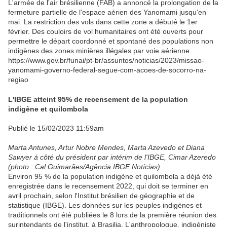
L'armée de l'air brésilienne (FAB) a annoncé la prolongation de la
fermeture partielle de l'espace aérien des Yanomami jusqu'en
mai. La restriction des vols dans cette zone a débuté le 1er
février. Des couloirs de vol humanitaires ont été ouverts pour
permettre le départ coordonné et spontané des populations non
indigènes des zones minières illégales par voie aérienne.
https://www.gov.br/funai/pt-br/assuntos/noticias/2023/missao-
yanomami-governo-federal-segue-com-acoes-de-socorro-na-
regiao
L'IBGE atteint 95% de recensement de la population
indigène et quilombola
Publié le 15/02/2023 11:59am
Marta Antunes, Artur Nobre Mendes, Marta Azevedo et Diana
Sawyer à côté du président par intérim de l'IBGE, Cimar Azeredo
(photo : Cal Guimarães/Agência IBGE Notícias)
Environ 95 % de la population indigène et quilombola a déjà été
enregistrée dans le recensement 2022, qui doit se terminer en
avril prochain, selon l'Institut brésilien de géographie et de
statistique (IBGE). Les données sur les peuples indigènes et
traditionnels ont été publiées le 8 lors de la première réunion des
surintendants de l'institut, à Brasilia. L'anthropologue, indigéniste