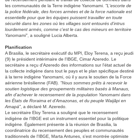
les communautés de la Terre indigène Yanomami.
"L'escorte de
la police fédérale, des forces armées et de la force nationale est
essentielle pour que les équipes puissent travailler en toute
sécurité dans les zones où les villages sont entourés d'intrus
lourdement armés, comme c'est le cas des mineurs en territoire
Yanomami
", a souligné Lucia Alberta.
Planification
A Brasilia, le secrétaire exécutif du MPI, Eloy Terena, a reçu jeudi
(9) le président intérimaire de l'IBGE, Cimar Azeredo. Le
secrétaire a reçu d'Azeredo des informations sur l'état actuel de
la collecte indigène dans tout le pays et le plan spécifique destiné
à la terre indigène Yanomami, où il y aura le soutien de la Force
aérienne brésilienne (FAB).
"Nous sommes prêts à recevoir le
soutien logistique des groupements militaires basés à Manaus,
afin d'achever le recensement de la population Yanomami dans
les États de Roraima et d'Amazonas, et du peuple Waijãpi en
Amapá"
, a déclaré M. Azeredo.
Le secrétaire Eloy Terena a souligné que le recensement
indigène de l'IBGE est un instrument essentiel pour la politique
indigène. Également présente à la réunion de Brasilia, la
coordinatrice du recensement des peuples et communautés
traditionnels de l'IBGE, Marta Antunes, s'est montrée optimiste