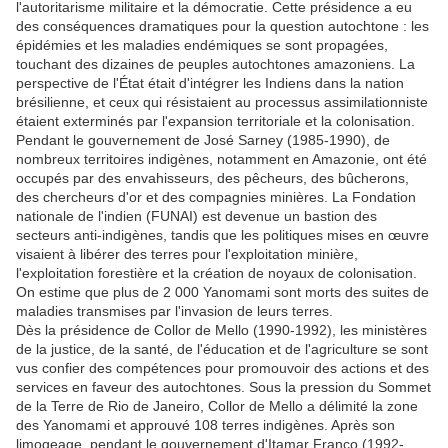
l'autoritarisme militaire et la démocratie. Cette présidence a eu
des conséquences dramatiques pour la question autochtone : les
épidémies et les maladies endémiques se sont propagées,
touchant des dizaines de peuples autochtones amazoniens. La
perspective de l'État était d'intégrer les Indiens dans la nation
brésilienne, et ceux qui résistaient au processus assimilationniste
étaient exterminés par l'expansion territoriale et la colonisation.
Pendant le gouvernement de José Sarney (1985-1990), de
nombreux territoires indigènes, notamment en Amazonie, ont été
occupés par des envahisseurs, des pêcheurs, des bûcherons,
des chercheurs d'or et des compagnies minières. La Fondation
nationale de l'indien (FUNAI) est devenue un bastion des
secteurs anti-indigènes, tandis que les politiques mises en œuvre
visaient à libérer des terres pour l'exploitation minière,
l'exploitation forestière et la création de noyaux de colonisation.
On estime que plus de 2 000 Yanomami sont morts des suites de
maladies transmises par l'invasion de leurs terres.
Dès la présidence de Collor de Mello (1990-1992), les ministères
de la justice, de la santé, de l'éducation et de l'agriculture se sont
vus confier des compétences pour promouvoir des actions et des
services en faveur des autochtones. Sous la pression du Sommet
de la Terre de Rio de Janeiro, Collor de Mello a délimité la zone
des Yanomami et approuvé 108 terres indigènes. Après son
limogeage, pendant le gouvernement d'Itamar Franco (1992-