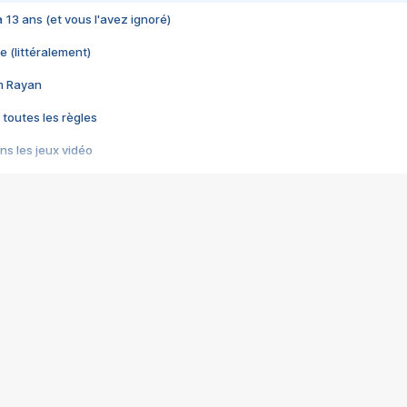
 a 13 ans (et vous l'avez ignoré)
e (littéralement)
im Rayan
 toutes les règles
s les jeux vidéo
us choquant de Rockstar ? - Le scandale BULLY
e plus moche de Steam
du RÊVE tourne au CAUCHEMAR
pendant 8 heures
it… à tort
umiliés par un jeu vidéo
ire - Final Fantasy 8