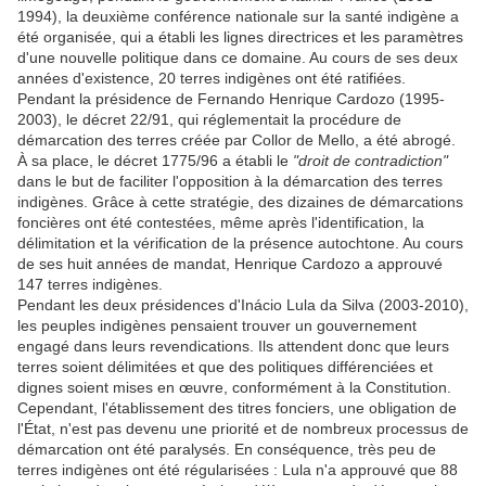
1994), la deuxième conférence nationale sur la santé indigène a
été organisée, qui a établi les lignes directrices et les paramètres
d'une nouvelle politique dans ce domaine. Au cours de ses deux
années d'existence, 20 terres indigènes ont été ratifiées.
Pendant la présidence de Fernando Henrique Cardozo (1995-
2003), le décret 22/91, qui réglementait la procédure de
démarcation des terres créée par Collor de Mello, a été abrogé.
À sa place, le décret 1775/96 a établi le
"droit de contradiction"
dans le but de faciliter l'opposition à la démarcation des terres
indigènes. Grâce à cette stratégie, des dizaines de démarcations
foncières ont été contestées, même après l'identification, la
délimitation et la vérification de la présence autochtone. Au cours
de ses huit années de mandat, Henrique Cardozo a approuvé
147 terres indigènes.
Pendant les deux présidences d'Inácio Lula da Silva (2003-2010),
les peuples indigènes pensaient trouver un gouvernement
engagé dans leurs revendications. Ils attendent donc que leurs
terres soient délimitées et que des politiques différenciées et
dignes soient mises en œuvre, conformément à la Constitution.
Cependant, l'établissement des titres fonciers, une obligation de
l'État, n'est pas devenu une priorité et de nombreux processus de
démarcation ont été paralysés. En conséquence, très peu de
terres indigènes ont été régularisées : Lula n'a approuvé que 88