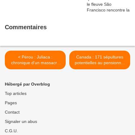
Commentaires
< Pérou : Juliaca :
Canada : 171 sépultures
chronique d'un massacre
potentielles au pensionnat
andin
pour Autochtones
St. Mary’s, en Ontario >
Hébergé par Overblog
Top articles
Pages
Contact
Signaler un abus
C.G.U.