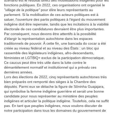
scénario est le résultat direct des mobilisations indigènes pour les
fonctions publiques. En 2022, ces organisations ont organisé le
"village de la politique"
pour élire leurs représentants au
parlement. Si la mobilisation de ces acteurs politiques est à
saluer, l'ouverture des partis politiques à l'égard du mouvement
indigène doit être repensée, tandis que les incitations à la viabilité
électorale de ces candidatures devraient être plus importantes.
Par conséquent, nous devons être attentifs à la possibilité
d'élargir la représentation autochtone dans les espaces
traditionnels de pouvoir. À cette fin, une bancada do cocar a été
créée au niveau fédéral et au niveau des États : un bloc qui
rassemble des législateurs indigènes, afro-descendants,
féministes et LGTBIQ+ exclus de la participation démocratique.
Ce caucus peut être très utile dans la lutte contre le
démantèlement normatif et institutionnel qui a prévalu ces
dernières années.
Lors des élections de 2022, cinq représentants autochtones très
bien préparés ont remporté des sièges à la Chambre des
députés. Parmi eux se détache la figure de Sôninha Guajajara,
qui symbolise la femme indigène guerrière et serait une bonne
candidate pour nous représenter au ministère des peuples
indigènes et articuler la politique indigène. Toutefois, cela ne suffit
pas. En tant que peuples indigènes, nous voulons discuter de
notre participation dans tous les domaines du gouvernement de