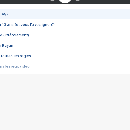
 DayZ
 a 13 ans (et vous l'avez ignoré)
e (littéralement)
im Rayan
 toutes les règles
s les jeux vidéo
us choquant de Rockstar ? - Le scandale BULLY
e plus moche de Steam
du RÊVE tourne au CAUCHEMAR
pendant 8 heures
it… à tort
umiliés par un jeu vidéo