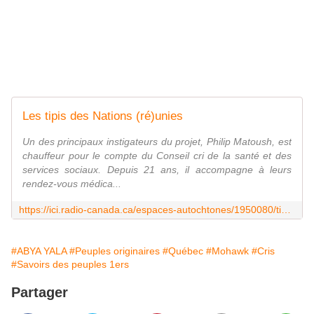
Les tipis des Nations (ré)unies
Un des principaux instigateurs du projet, Philip Matoush, est
chauffeur pour le compte du Conseil cri de la santé et des
services sociaux. Depuis 21 ans, il accompagne à leurs
rendez-vous médica...
https://ici.radio-canada.ca/espaces-autochtones/1950080/tipis-kahnawake-cris-mohawks-matoush-patton
#ABYA YALA
#Peuples originaires
#Québec
#Mohawk
#Cris
#Savoirs des peuples 1ers
Partager