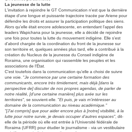
La jeunesse de la lutte
L'invitation à rejoindre le GT Communication n'est que la dernière
étape d'une longue et puissante trajectoire tracée par Ariene pour
défendre les droits et assurer la participation politique des siens.
Alors qu'elle était encore adolescente, en entendant l'appel des
leaders Wapichana pour la jeunesse, elle a décidé de rejoindre
une fois pour toutes la lutte du mouvement indigène. Elle s'est
d'abord chargée de la coordination du front de la jeunesse sur
son territoire et, quelques années plus tard, elle a contribué à la
création du Nucleus de la jeunesse du Conseil indigène de
Roraima, une organisation qui rassemble les peuples et les
associations de l'État.
C'est toutefois dans la communication qu'elle a choisi de suivre
une voie. "
Je commence par une certaine formation des
communicants, encore très timidement, mais déjà [dans la
perspective de] discuter de nos propres agendas, de parler de
notre réalité, [d'une certaine manière] plus axée sur les
territoires"
, se souvient-elle. "
Et puis, je vais m'intéresser au
domaine de la communication au niveau académique."
"[J'ai compris] que pour aider encore plus à [notre] visibilité, à la
lutte pour notre survie, je devais occuper d'autres espaces"
, dit-
elle de la période où elle est entrée à l'Université fédérale de
Roraima (UFRR) pour étudier le journalisme - via un vestibulaire