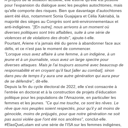
pour l'expansion du dialogue avec les peuples autochtones, mais
qu'elle comporte des risques. Bien que davantage d'autochtones
aient été élus, notamment Sonia Guajajara et Célia Xakriabá, la
majorité des sièges au Congrès sont anti-environnementaux et
anti-indigènes. "
[En outre], nous arrivons à un moment où
diverses politiques sont très affaiblies, suite à une série de
violences et de violations des droits"
, ajoute-t-elle.
Pourtant, Ariene n'a jamais été du genre à abandonner face aux
défis, et ce n'est pas le moment de commencer.
"Lorsque vous avez affaire à une femme, à un indigène, à un
jeune et à un journaliste, vous avez un large spectre pour
diverses attaques. Mais je l'ai toujours assumé avec beaucoup de
responsabilité et en croyant qu'il faut [aller au combat], sinon
dans peu de temps il y aura une autre génération qui aura peur
de se défendre",
dit-elle.
Depuis la fin du cycle électoral de 2022, elle s'est consacrée à
l'entrée en doctorat et à la construction de projets d'éducation
politique pour les populations de l'Amazonie, en particulier les
femmes et les jeunes.
"Ce qui me touche, ce sont les rêves. Le
rêve que nos peuples soient respectés, pour qu'il y ait moins de
génocide, moins de préjugés, pour que notre génération ne soit
pas aussi violée que l'ont été nos ancêtres",
conclut-elle.
#ElasQueLutam est une série de l'ISA sur les femmes indigènes,