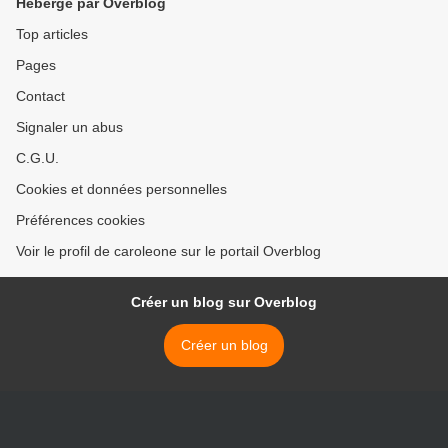
Hébergé par Overblog
musique
d'urgence >
Top articles
Pages
Contact
Signaler un abus
C.G.U.
Cookies et données personnelles
Préférences cookies
Voir le profil de caroleone sur le portail Overblog
Créer un blog sur Overblog
Créer un blog