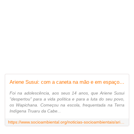
Ariene Susui: com a caneta na mão e em espaços de poder! | ISA
Foi na adolescência, aos seus 14 anos, que Ariene Susui
"despertou" para a vida política e para a luta do seu povo,
os Wapichana. Começou na escola, frequentada na Terra
Indígena Truaru da Cabe...
https://www.socioambiental.org/noticias-socioambientais/ariene-susui-com-caneta-na-mao-e-em-espacos-de-poder