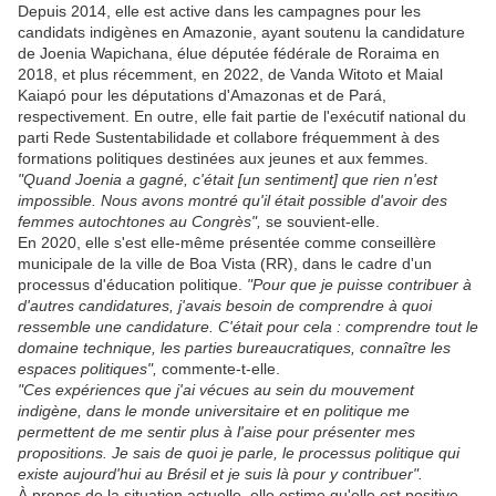
Depuis 2014, elle est active dans les campagnes pour les
candidats indigènes en Amazonie, ayant soutenu la candidature
de Joenia Wapichana, élue députée fédérale de Roraima en
2018, et plus récemment, en 2022, de Vanda Witoto et Maial
Kaiapó pour les députations d'Amazonas et de Pará,
respectivement. En outre, elle fait partie de l'exécutif national du
parti Rede Sustentabilidade et collabore fréquemment à des
formations politiques destinées aux jeunes et aux femmes.
"Quand Joenia a gagné, c'était [un sentiment] que rien n'est
impossible. Nous avons montré qu'il était possible d'avoir des
femmes autochtones au Congrès",
se souvient-elle.
En 2020, elle s'est elle-même présentée comme conseillère
municipale de la ville de Boa Vista (RR), dans le cadre d'un
processus d'éducation politique.
"Pour que je puisse contribuer à
d'autres candidatures, j'avais besoin de comprendre à quoi
ressemble une candidature. C'était pour cela : comprendre tout le
domaine technique, les parties bureaucratiques, connaître les
espaces politiques",
commente-t-elle.
"Ces expériences que j'ai vécues au sein du mouvement
indigène, dans le monde universitaire et en politique me
permettent de me sentir plus à l'aise pour présenter mes
propositions. Je sais de quoi je parle, le processus politique qui
existe aujourd'hui au Brésil et je suis là pour y contribuer".
À propos de la situation actuelle, elle estime qu'elle est positive