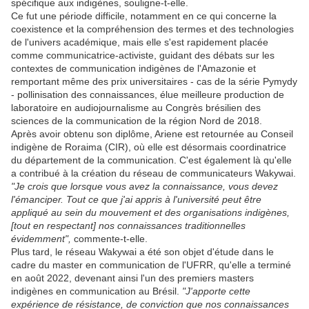
spécifique aux indigènes, souligne-t-elle.
Ce fut une période difficile, notamment en ce qui concerne la
coexistence et la compréhension des termes et des technologies
de l'univers académique, mais elle s'est rapidement placée
comme communicatrice-activiste, guidant des débats sur les
contextes de communication indigènes de l'Amazonie et
remportant même des prix universitaires - cas de la série Pymydy
- pollinisation des connaissances, élue meilleure production de
laboratoire en audiojournalisme au Congrès brésilien des
sciences de la communication de la région Nord de 2018.
Après avoir obtenu son diplôme, Ariene est retournée au Conseil
indigène de Roraima (CIR), où elle est désormais coordinatrice
du département de la communication. C'est également là qu'elle
a contribué à la création du réseau de communicateurs Wakywai.
"Je crois que lorsque vous avez la connaissance, vous devez
l'émanciper. Tout ce que j'ai appris à l'université peut être
appliqué au sein du mouvement et des organisations indigènes,
[tout en respectant] nos connaissances traditionnelles
évidemment",
commente-t-elle.
Plus tard, le réseau Wakywai a été son objet d'étude dans le
cadre du master en communication de l'UFRR, qu'elle a terminé
en août 2022, devenant ainsi l'un des premiers masters
indigènes en communication au Brésil.
"J'apporte cette
expérience de résistance, de conviction que nos connaissances