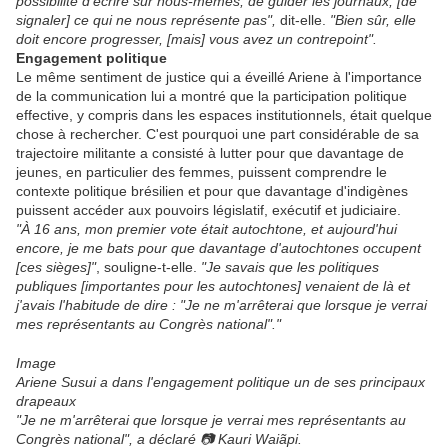
possibilité d'écrire sur nous-mêmes, de guider les journaux, [de
signaler] ce qui ne nous représente pas",
dit-elle.
"Bien sûr, elle
doit encore progresser, [mais] vous avez un contrepoint".
Engagement politique
Le même sentiment de justice qui a éveillé Ariene à l'importance
de la communication lui a montré que la participation politique
effective, y compris dans les espaces institutionnels, était quelque
chose à rechercher. C'est pourquoi une part considérable de sa
trajectoire militante a consisté à lutter pour que davantage de
jeunes, en particulier des femmes, puissent comprendre le
contexte politique brésilien et pour que davantage d'indigènes
puissent accéder aux pouvoirs législatif, exécutif et judiciaire.
"À 16 ans, mon premier vote était autochtone, et aujourd'hui
encore, je me bats pour que davantage d'autochtones occupent
[ces sièges]"
, souligne-t-elle.
"Je savais que les politiques
publiques [importantes pour les autochtones] venaient de là et
j'avais l'habitude de dire : "Je ne m'arrêterai que lorsque je verrai
mes représentants au Congrès national"."
Image
Ariene Susui a dans l'engagement politique un de ses principaux
drapeaux
"Je ne m'arrêterai que lorsque je verrai mes représentants au
Congrès national", a déclaré 📷 Kauri Waiãpi.