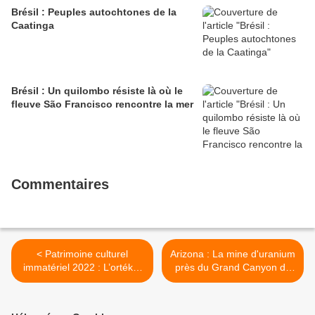
Brésil : Peuples autochtones de la
Caatinga
Brésil : Un quilombo résiste là où le
fleuve São Francisco rencontre la mer
Commentaires
< Patrimoine culturel
Arizona : La mine d'uranium
immatériel 2022 : L’ortéké,
près du Grand Canyon du
un art du spectacle
Colorado s'apprête à ouvrir
traditionnel au Kazakhstan :
- La tribu Havasupai
danse, marionnettes et
demande une interdiction