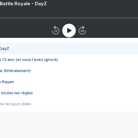
 Battle Royale - DayZ
 DayZ
 a 13 ans (et vous l'avez ignoré)
e (littéralement)
im Rayan
 toutes les règles
s les jeux vidéo
us choquant de Rockstar ? - Le scandale BULLY
e plus moche de Steam
du RÊVE tourne au CAUCHEMAR