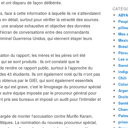
s et ont disparu de façon délibérée.
CATÉG
, face à cette information à laquelle ils ne s'attendaient
ABYA
 en détail, surtout pour vérifier la véracité des sources.
Peupl
 une analyse exhaustive et objective des données
pille
d'écran de conversations entre des commandants
Mes 
criminel Guerreros Unidos, qui viennent étayer leurs
Mexi
Brési
Péro
ation du rapport, les mères et les pères ont été
Les o
ui se sont produits : ils ont constaté que le
Savoi
e rendre ce rapport public, surtout à l'approche du
indig
des 43 étudiants. Ils ont également noté qu'ils n'ont pas
Chili
s obtenus par le GIEI, qui sont également essentiels
Colo
Ce qui est grave, c'est le limogeage du procureur spécial
Argen
e autre équipe imposée par le procureur général pour
Droit
nt pris ses bureaux et imposé un audit pour l'intimider et
Sant
Chan
Pales
hargée de monter l'accusation contre Murillo Karam,
priso
litiques. La nomination du nouveau procureur spécial,