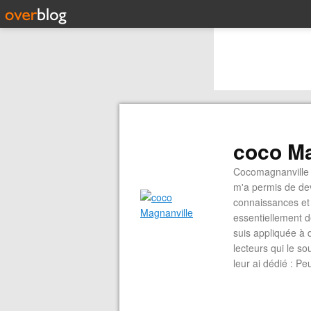
coco Ma
Cocomagnanville 
m'a permis de dev
connaissances et 
essentiellement d
suis appliquée à 
lecteurs qui le s
leur ai dédié : P