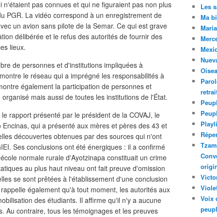
ui n'étaient pas connues et qui ne figuraient pas non plus
Les 
 du PGR. La vidéo correspond à un enregistrement de
Ma bi
avec un avion sans pilote de la Semar. Ce qui est grave
Maria
tion délibérée et le refus des autorités de fournir des
Merc
es lieux.
Mexiq
Nuev
bre de personnes et d'institutions impliquées à
Oise
ui montre le réseau qui a imprégné les responsabilités à
Parol
 montre également la participation de personnes et
retra
rganisé mais aussi de toutes les institutions de l'État.
Peupl
Peup
le rapport présenté par le président de la COVAJ, le
Playl
ro Encinas, qui a présenté aux mères et pères des 43 et
Réper
elles découvertes obtenues par des sources qui n'ont
Tzam.
EI. Ses conclusions ont été énergiques : il a confirmé
Conve
l'école normale rurale d'Ayotzinapa constituait un crime
origi
étatiques au plus haut niveau ont fait preuve d'omission
Victo
elles se sont prêtées à l'établissement d'une conclusion
Viole
lle rappelle également qu'à tout moment, les autorités aux
Voix 
obilisation des étudiants. Il affirme qu'il n'y a aucune
peupl
ts. Au contraire, tous les témoignages et les preuves