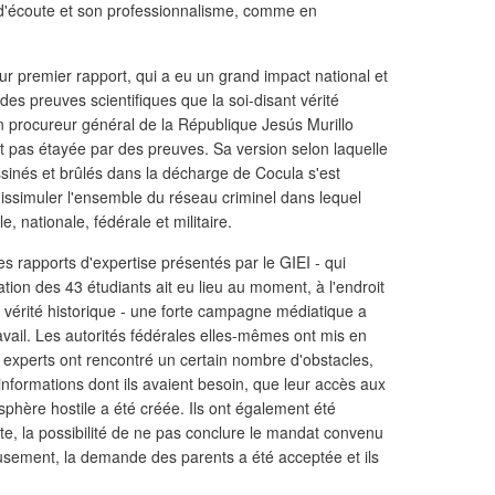
 d'écoute et son professionnalisme, comme en
ur premier rapport, qui a eu un grand impact national et
des preuves scientifiques que la soi-disant vérité
en procureur général de la République Jesús Murillo
t pas étayée par des preuves. Sa version selon laquelle
ssinés et brûlés dans la décharge de Cocula s'est
dissimuler l'ensemble du réseau criminel dans lequel
, nationale, fédérale et militaire.
 rapports d'expertise présentés par le GIEI - qui
ration des 43 étudiants ait eu lieu au moment, à l'endroit
a vérité historique - une forte campagne médiatique a
avail. Les autorités fédérales elles-mêmes ont mis en
s experts ont rencontré un certain nombre d'obstacles,
informations dont ils avaient besoin, que leur accès aux
sphère hostile a été créée. Ils ont également été
e, la possibilité de ne pas conclure le mandat convenu
reusement, la demande des parents a été acceptée et ils