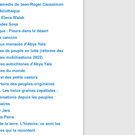
samedis de Jean-Roger Caussimon
bliothèque
 Elena Walsh
edes Sosa
ue : Fleurs dans le désert
a canción
aux menacés d'Abya Yala
es de peuple en lutte (réforme des
ites mobilisations 2023)
es autochtones d'Abya Yala
les du monde
ist des petits castors
toire des peuples originaires
 Les treize graines zapatistes :
rsations depuis les peuples
naires
r Jara
ta Parra
de la terre. L'histoire, ce sont les
es qui la racontent