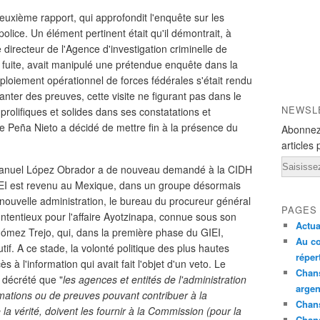
euxième rapport, qui approfondit l'enquête sur les
olice. Un élément pertinent était qu'il démontrait, à
 directeur de l'Agence d'investigation criminelle de
 fuite, avait manipulé une prétendue enquête dans la
ploiement opérationnel de forces fédérales s'était rendu
nter des preuves, cette visite ne figurant pas dans le
NEWSL
prolifiques et solides dans ses constatations et
e Peña Nieto a décidé de mettre fin à la présence du
Abonnez
articles 
Email
Manuel López Obrador a de nouveau demandé à la CIDH
GIEI est revenu au Mexique, dans un groupe désormais
uvelle administration, le bureau du procureur général
PAGES
ontentieux pour l'affaire Ayotzinapa, connue sous son
Actua
mez Trejo, qui, dans la première phase du GIEI,
Au co
tif. A ce stade, la volonté politique des plus hautes
réper
 à l'information qui avait fait l'objet d'un veto. Le
Chans
 décrété que "
les agences et entités de l'administration
argen
rmations ou de preuves pouvant contribuer à la
Chans
e la vérité, doivent les fournir à la Commission (pour la
Chan