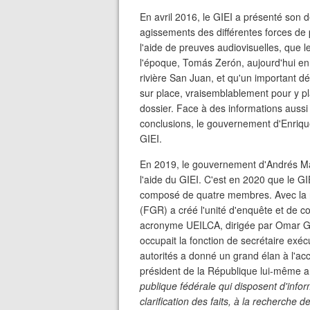
En avril 2016, le GIEI a présenté son d
agissements des différentes forces de p
l'aide de preuves audiovisuelles, que le
l'époque, Tomás Zerón, aujourd'hui en
rivière San Juan, et qu'un important dé
sur place, vraisemblablement pour y pla
dossier. Face à des informations aussi 
conclusions, le gouvernement d'Enriqu
GIEI.
En 2019, le gouvernement d'Andrés 
l'aide du GIEI. C'est en 2020 que le 
composé de quatre membres. Avec la no
(FGR) a créé l'unité d'enquête et de c
acronyme UEILCA, dirigée par Omar Gó
occupait la fonction de secrétaire exécu
autorités a donné un grand élan à l'accès
président de la République lui-même a
publique fédérale qui disposent d'info
clarification des faits, à la recherche d