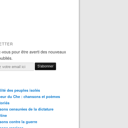
ETTER
-vous pour être averti des nouveaux
publiés.
lité des peuples isolés
eur du Che : chansons et poèmes
toriés
ons censurées de la dictature
tine
ons contre la guerre
sons reprises