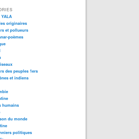
ORIES
 YALA
es originaires
urs et pollueurs
anar-poèmes
que
l
u
iseaux
rs des peuples 1ers
ènes et indiens
mbie
tine
s humains
é
son du monde
tine
nniers politiques