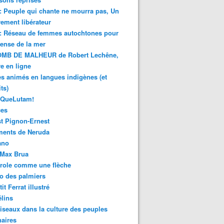
 : Peuple qui chante ne mourra pas, Un
ment libérateur
 : Réseau de femmes autochtones pour
fense de la mer
MB DE MALHEUR de Robert Lechêne,
re en ligne
s animés en langues indigènes (et
ts)
sQueLutam!
ces
t Pignon-Ernest
ments de Neruda
ano
-Max Brua
role comme une flèche
o des palmiers
it Ferrat illustré
élins
iseaux dans la culture des peuples
naires