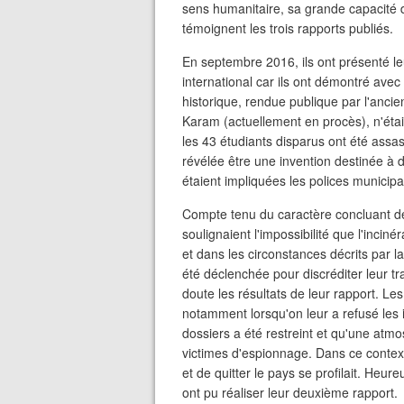
sens humanitaire, sa grande capacité
témoignent les trois rapports publiés.
En septembre 2016, ils ont présenté le
international car ils ont démontré avec 
historique, rendue publique par l'anci
Karam (actuellement en procès), n'étai
les 43 étudiants disparus ont été assa
révélée être une invention destinée à 
étaient impliquées les polices municipale
Compte tenu du caractère concluant des
soulignaient l'impossibilité que l'inciné
et dans les circonstances décrits par l
été déclenchée pour discréditer leur tr
doute les résultats de leur rapport. Le
notamment lorsqu'on leur a refusé les 
dossiers a été restreint et qu'une atmo
victimes d'espionnage. Dans ce context
et de quitter le pays se profilait. Heu
ont pu réaliser leur deuxième rapport.