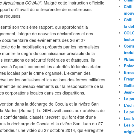
aire Ayotzinapa COVAJ)"
. Malgré cette instruction officielle,
Chili
apport qu'il avait dû entreprendre de nombreuses
mouve
ns requises.
Chili
la dé
ésenté son troisième rapport, qui approfondit la
COLO
nement, intègre de nouvelles déclarations et des
lectu
ase documentaire des événements des 26 et 27
Conte
texte de la mobilisation préparés par les normalistes
tradui
e montre le degré de connaissance préalable de la
#Ela
 institutions de sécurité fédérales et étatiques. Ils
Enla
uves à l'appui, comment les autorités fédérales étaient
Ernes
ités locales par le crime organisé. L'examen des
Frag
aluer les omissions et les actions des forces militaires
Galli
alement de nouveaux éléments sur la responsabilité de la
Jean
es corporations locales dans ces disparitions.
La pa
rvention dans la décharge de Cocula et la rivière San
L'éch
 la Marine (Semar). Le GIEI avait accès aux archives de
Le pet
 confidentiels, classés "
secret",
qui font état d'une
Les f
ans la décharge de Cocula et la rivière San Juan du 27
Les o
rofondeur une vidéo du 27 octobre 2014, qui enregistre
origi