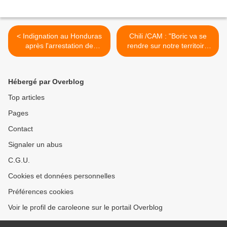
< Indignation au Honduras
Chili /CAM : "Boric va se
après l'arrestation de
rendre sur notre territoire
dirigeants garifunas dans le
ancestral, alors que des
cadre d'expulsions violentes
projets extractifs s'y
développent et que les
Hébergé par Overblog
prisons sont remplies de
prisonniers politiques pour
Top articles
avoir défendu l'itrofil
Pages
mongen et la liberté de
notre nation" >
Contact
Signaler un abus
C.G.U.
Cookies et données personnelles
Préférences cookies
Voir le profil de caroleone sur le portail Overblog